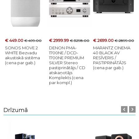
€ 449.00
€ 2999.99
€ 2699.00
€ 499.00
€ 3298.00
€ 2899.00
SONOS MOVE 2
DENON PMA-
MARANTZ CINEMA
WHITE Bezvadu
1700NE / DCD-
40 BLACK AV
akustiskā sistēma
1700NE PREMIUM
RESĪVERIS /
(cena par gab.)
SILVER Stereo
PASTIPRINĀTĀJS
pastiprinātājs / CD
(cena par gab.)
atskaņotājs
Komplekts (cena
par kompl.)
Drīzumā