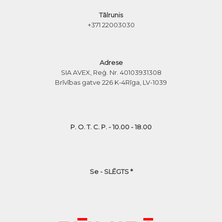
Tālrunis
+371 22003030
Adrese
SIA AVEX, Reģ. Nr. 40103931308
Brīvības gatve 226 K-4
Rīga, LV-1039
P. O. T. C. P. - 10.00 - 18.00
Se - SLĒGTS *