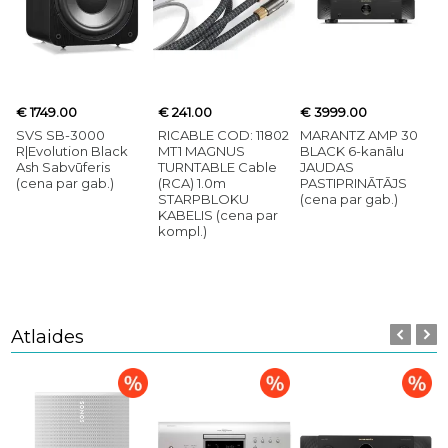
€ 1749.00
€ 241.00
€ 3999.00
SVS SB-3000
RICABLE COD: 11802
MARANTZ AMP 30
R|Evolution Black
MT1 MAGNUS
BLACK 6-kanālu
Ash Sabvūferis
TURNTABLE Cable
JAUDAS
(cena par gab.)
(RCA) 1.0m
PASTIPRINĀTĀJS
STARPBLOKU
(cena par gab.)
KABELIS (cena par
kompl.)
Atlaides