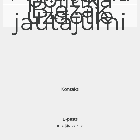
Biežāk
uzdotie
jautājumi
Kontakti
E-pasts
info@avex.lv