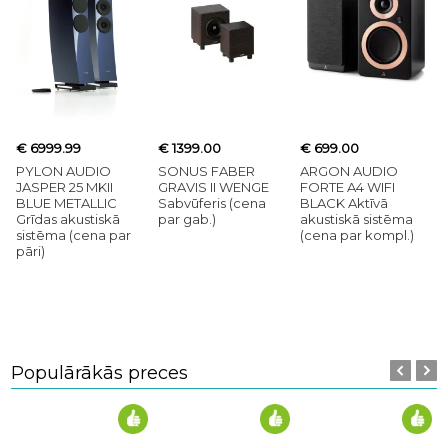
€ 6999.99
€ 1399.00
€ 699.00
PYLON AUDIO
SONUS FABER
ARGON AUDIO
JASPER 25 MKII
GRAVIS II WENGE
FORTE A4 WIFI
BLUE METALLIC
Sabvūferis (cena
BLACK Aktīvā
Grīdas akustiskā
par gab.)
akustiskā sistēma
sistēma (cena par
(cena par kompl.)
pāri)
Populārākās preces