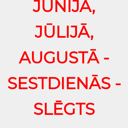
JŪNIJĀ,
JŪLIJĀ,
AUGUSTĀ -
SESTDIENĀS -
SLĒGTS