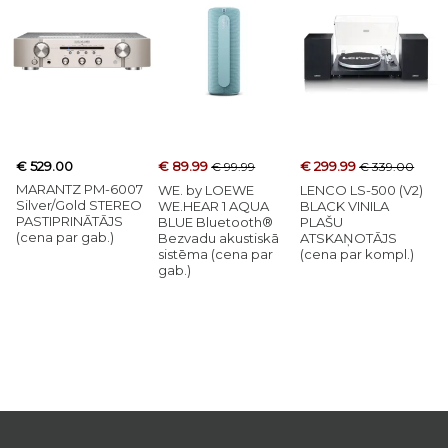
€ 529.00
€ 89.99
€ 299.99
€ 99.99
€ 339.00
MARANTZ PM-6007
WE. by LOEWE
LENCO LS-500 (V2)
Silver/Gold STEREO
WE.HEAR 1 AQUA
BLACK VINILA
PASTIPRINĀTĀJS
BLUE Bluetooth®
PLAŠU
(cena par gab.)
Bezvadu akustiskā
ATSKAŅOTĀJS
sistēma (cena par
(cena par kompl.)
gab.)