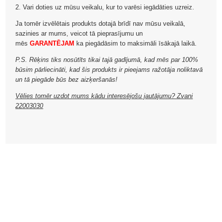
2. Vari doties uz mūsu veikalu, kur to varēsi iegādāties uzreiz.
Ja tomēr izvēlētais produkts dotajā brīdī nav mūsu veikalā,
sazinies ar mums, veicot tā pieprasījumu un
mēs
GARANTĒJAM
ka piegādāsim to maksimāli īsākajā laikā.
P.S. Rēķins tiks nosūtīts tikai tajā gadījumā, kad mēs par 100%
būsim pārliecināti, kad šis produkts ir pieejams ražotāja noliktavā
un tā piegāde būs bez aizķeršanās!
Vēlies tomēr uzdot mums kādu interesējošu jautājumu? Zvani
22003030