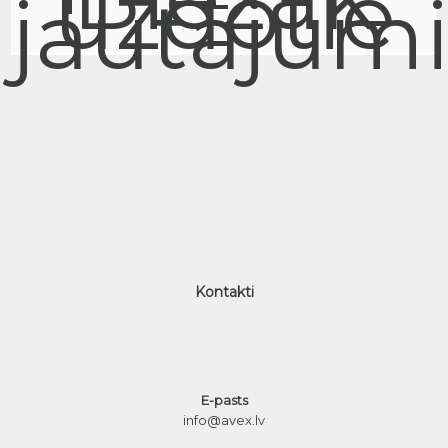
uzdotie
jautājum
Kontakti
E-pasts
info@avex.lv