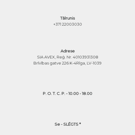
Tālrunis
+371 22003030
Adrese
SIA AVEX, Reģ. Nr. 40103931308
Brīvības gatve 226 K-4
Rīga, LV-1039
P. O. T. C. P. - 10.00 - 18.00
Se - SLĒGTS *