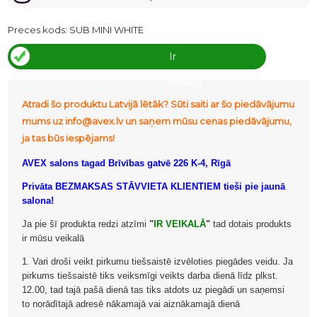
Preces kods:
SUB MINI WHITE
Ir
veikalā
Atradi šo produktu Latvijā lētāk? Sūti saiti ar šo piedāvājumu
mums uz info@avex.lv un saņem mūsu cenas piedāvājumu,
ja tas būs iespējams!
AVEX salons tagad Brīvības gatvē 226 K-4, Rīgā
Privāta BEZMAKSAS STĀVVIETA KLIENTIEM tieši pie jaunā
salona!
Ja pie šī produkta redzi atzīmi
"
IR VEIKALĀ
"
tad dotais produkts
ir mūsu veikalā
1. Vari droši veikt pirkumu tiešsaistē izvēloties piegādes veidu. Ja
pirkums tiešsaistē tiks veiksmīgi veikts darba dienā līdz plkst.
12.00, tad tajā pašā dienā tas tiks atdots uz piegādi un saņemsi
to norādītajā adresē nākamajā vai aiznākamajā dienā