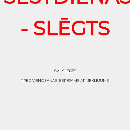
- SLĒGTS
Sv - SLĒGTS
* PĒC VIENOŠANĀS IESPĒJAMS APMEKLĒJUMS