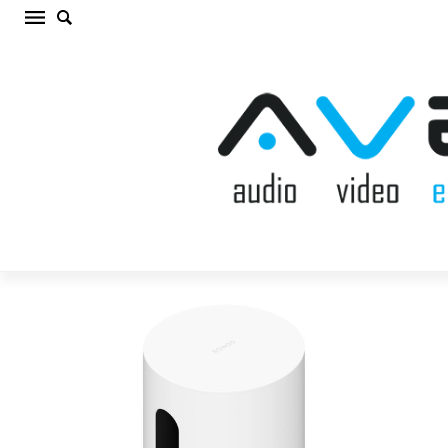
SONOS SUB MINI WHITE Bezvadu Sabvūferis
(cena par gab.)
Sākums
/
AKUSTISKĀS SISTĒMAS
/
Sabvūferis
/
SONOS SUB MINI
WHITE Bezvadu