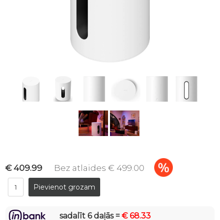
€ 409.99
Bez atlaides € 499.00
sadalīt 6 daļās =
€ 68.33