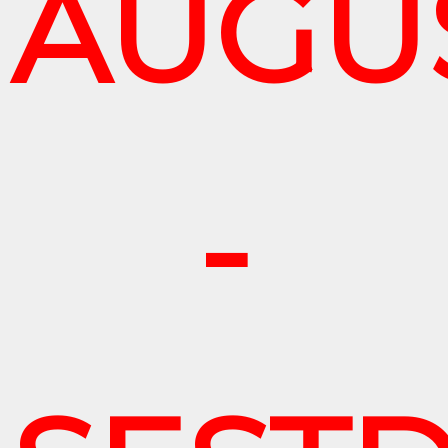
AUGU
-