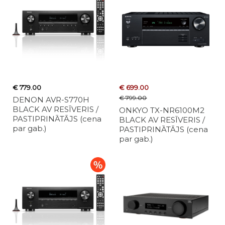
€ 779.00
€ 699.00
€ 799.00
DENON AVR-S770H
BLACK AV RESĪVERIS /
ONKYO TX-NR6100M2
PASTIPRINĀTĀJS (cena
BLACK AV RESĪVERIS /
par gab.)
PASTIPRINĀTĀJS (cena
par gab.)