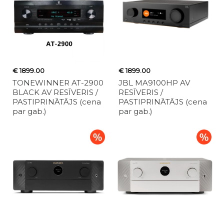
€ 1899.00
€ 1899.00
TONEWINNER AT-2900
JBL MA9100HP AV
BLACK AV RESĪVERIS /
RESĪVERIS /
PASTIPRINĀTĀJS (cena
PASTIPRINĀTĀJS (cena
par gab.)
par gab.)