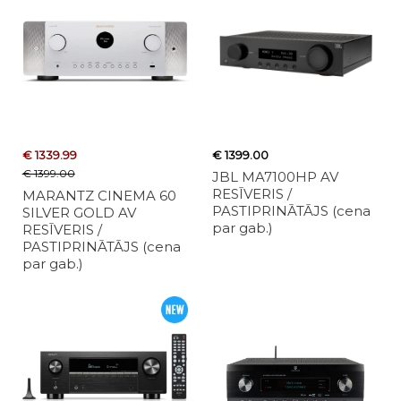
€ 1339.99
€ 1399.00
€ 1399.00
JBL MA7100HP AV
RESĪVERIS /
MARANTZ CINEMA 60
PASTIPRINĀTĀJS (cena
SILVER GOLD AV
par gab.)
RESĪVERIS /
PASTIPRINĀTĀJS (cena
par gab.)