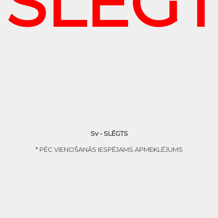
SLĒGT
Sv - SLĒGTS
* PĒC VIENOŠANĀS IESPĒJAMS APMEKLĒJUMS