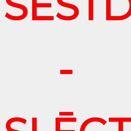
SESTD
-