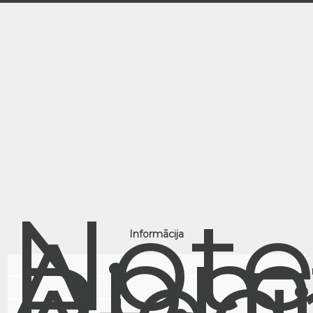
Note
Apm
Informācija
Pieg