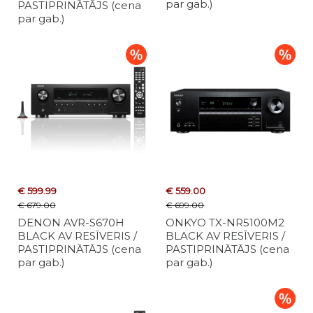
par gab.)
PASTIPRINĀTĀJS (cena
par gab.)
€ 599.99
€ 559.00
€ 679.00
€ 699.00
DENON AVR-S670H
ONKYO TX-NR5100M2
BLACK AV RESĪVERIS /
BLACK AV RESĪVERIS /
PASTIPRINĀTĀJS (cena
PASTIPRINĀTĀJS (cena
par gab.)
par gab.)