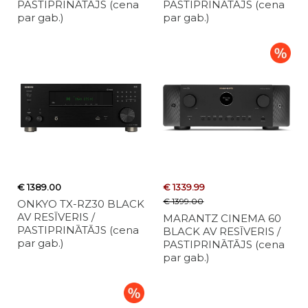
PASTIPRINĀTĀJS (cena
PASTIPRINĀTĀJS (cena
par gab.)
par gab.)
€ 1389.00
€ 1339.99
€ 1399.00
ONKYO TX-RZ30 BLACK
AV RESĪVERIS /
MARANTZ CINEMA 60
PASTIPRINĀTĀJS (cena
BLACK AV RESĪVERIS /
par gab.)
PASTIPRINĀTĀJS (cena
par gab.)