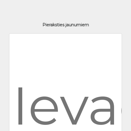
Pieraksties jaunumiem