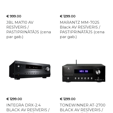
€ 999.00
€ 1299.00
JBL MA710 AV
MARANTZ MM-7025
RESĪVERIS /
Black AV RESĪVERIS /
PASTIPRINĀTĀJS (cena
PASTIPRINĀTĀJS (cena
par gab.)
par gab.)
€ 1299.00
€ 1299.00
INTEGRA DRX-2.4
TONEWINNER AT-2700
BLACK AV RESĪVERIS /
BLACK AV RESĪVERIS /