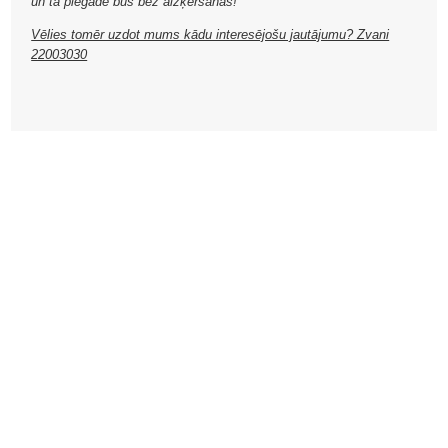
un tā piegāde būs bez aizķeršanās!
Vēlies tomēr uzdot mums kādu interesējošu jautājumu? Zvani
22003030