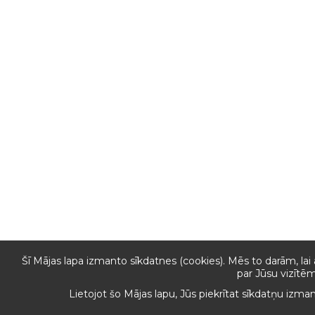
Šī Mājas lapa izmanto sīkdatnes (cookies). Mēs to darām, lai
par Jūsu vizītēm
Lietojot šo Mājas lapu, Jūs piekrītat sīkdatņu izma