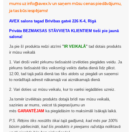
mums uz info@avex.lv un saņem mūsu cenas piedāvājumu,
ja tas būs iespējams!
AVEX salons tagad Brīvības gatvē 226 K-4, Rīgā
Privāta BEZMAKSAS STĀVVIETA KLIENTIEM tieši pie jaunā
salona!
Ja pie šī produkta redzi atzīmi
"
IR VEIKALĀ
"
tad dotais produkts
ir mūsu veikalā
1. Vari droši veikt pirkumu tiešsaistē izvēloties piegādes veidu. Ja
pirkums tiešsaistē tiks veiksmīgi veikts darba dienā līdz plkst.
12.00, tad tajā pašā dienā tas tiks atdots uz piegādi un saņemsi
to norādītajā adresē nākamajā vai aiznākamajā dienā
2. Vari doties uz mūsu veikalu, kur to varēsi iegādāties uzreiz.
Ja tomēr izvēlētais produkts dotajā brīdī nav mūsu veikalā,
sazinies ar mums, veicot tā pieprasījumu un
mēs
GARANTĒJAM
ka piegādāsim to maksimāli īsākajā laikā.
P.S. Rēķins tiks nosūtīts tikai tajā gadījumā, kad mēs par 100%
būsim pārliecināti, kad šis produkts ir pieejams ražotāja noliktavā