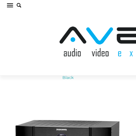
MARANTZ MM-7025 Black AV RESĪVERIS /
PASTIPRINĀTĀJS (cena par gab.)
Sākums
/
AV RESĪVERIS / PASTIPRINĀTĀJS
/
MARANTZ MM-7025
Black