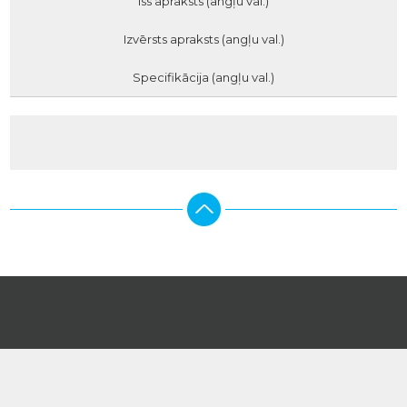
Īss apraksts (angļu val.)
Izvērsts apraksts (angļu val.)
Specifikācija (angļu val.)