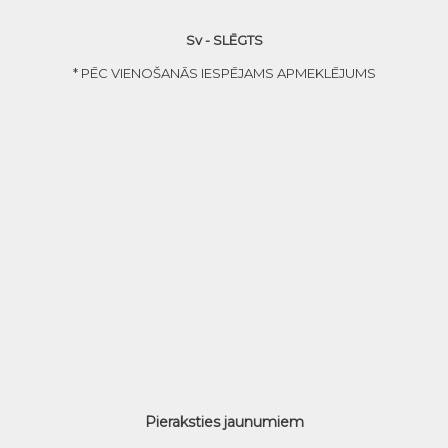
Sv - SLĒGTS
* PĒC VIENOŠANĀS IESPĒJAMS APMEKLĒJUMS
Pieraksties jaunumiem