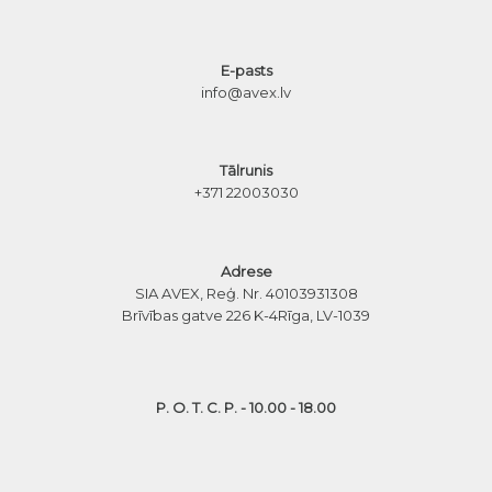
E-pasts
info@avex.lv
Tālrunis
+371 22003030
Adrese
SIA AVEX, Reģ. Nr. 40103931308
Brīvības gatve 226 K-4
Rīga, LV-1039
P. O. T. C. P. - 10.00 - 18.00