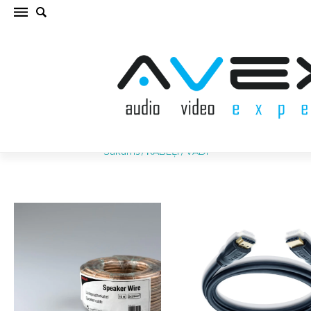
KABEĻI / VADI
Sākums
/
KABEĻI / VADI