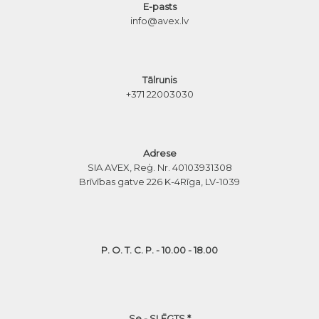
E-pasts
info@avex.lv
Tālrunis
+371 22003030
Adrese
SIA AVEX, Reģ. Nr. 40103931308
Brīvības gatve 226 K-4
Rīga, LV-1039
P. O. T. C. P. - 10.00 - 18.00
Se - SLĒGTS *