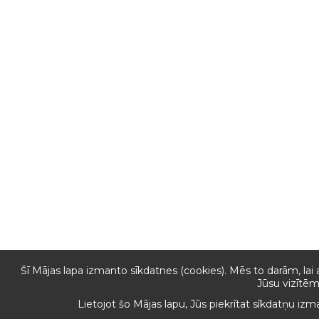
Šī Mājas lapa izmanto sīkdatnes (cookies). Mēs to darām, lai 
Jūsu vizītēm
Lietojot šo Mājas lapu, Jūs piekrītat sīkdatņu iz