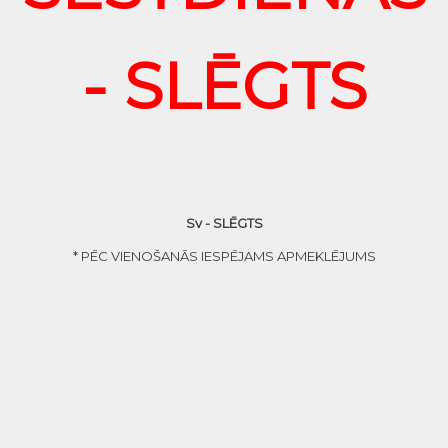
- SLĒGTS
Sv - SLĒGTS
* PĒC VIENOŠANĀS IESPĒJAMS APMEKLĒJUMS