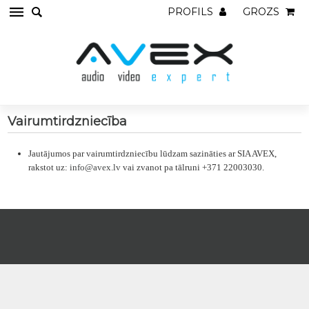
PROFILS
GROZS
Vairumtirdzniecība
Jautājumos par vairumtirdzniecību lūdzam sazināties ar SIA AVEX,
rakstot uz:
info@avex.lv
vai zvanot pa tālruni +371 22003030.