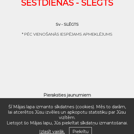
SESTDIENĀS - SLĒGTS
Sv - SLĒGTS
* PĒC VIENOŠANĀS IESPĒJAMS APMEKLĒJUMS
Pieraksties jaunumiem
Šī Mājas lapa izmanto sīkdatnes (cookies). Mēs to darām,
lai atcerētos Jūsu izvēles un apkopotu statistiku par Jūsu
vizītēm.
Lietojot šo Mājas lapu, Jūs piekrītat sīkdatņu izmantošanai.
Izlasīt vairāk.
Piekrītu