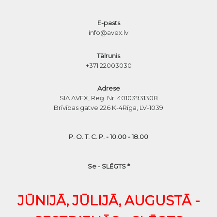
E-pasts
info@avex.lv
Tālrunis
+371 22003030
Adrese
SIA AVEX, Reģ. Nr. 40103931308
Brīvības gatve 226 K-4
Rīga, LV-1039
P. O. T. C. P. - 10.00 - 18.00
Se - SLĒGTS *
JŪNIJĀ, JŪLIJĀ, AUGUSTĀ -