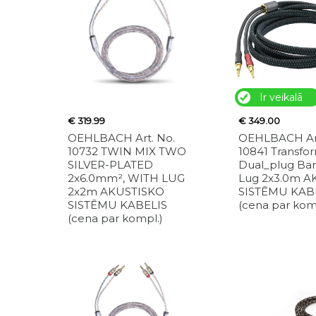
Ir veikalā
€ 319.99
€ 349.00
OEHLBACH Art. No.
OEHLBACH Art
10732 TWIN MIX TWO
10841 Transfo
SILVER-PLATED
Dual_plug Ba
2x6.0mm², WITH LUG
Lug 2x3.0m 
2x2m AKUSTISKO
SISTĒMU KAB
SISTĒMU KABELIS
(cena par kom
(cena par kompl.)