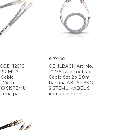
€ 319.00
COD: 12016
OEHLBACH Art. No.
 PRIMUS
10736 Twinmix Two
 Cable
Cable Set 2 x 2.0m
) 2x4m
banana AKUSTISKO
KO SISTĒMU
SISTĒMU KABELIS
(cena par
(cena par kompl.)