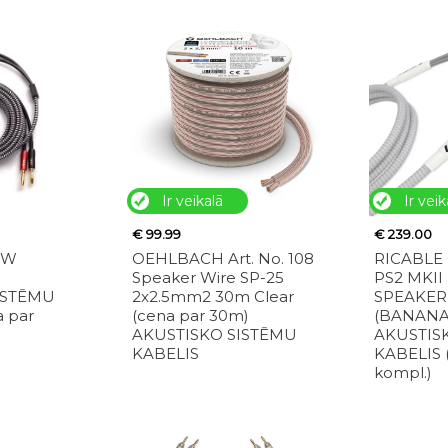
Ir veikalā
Ir veik
€ 99.99
€ 239.00
PW
OEHLBACH Art. No. 108
RICABLE 
m
Speaker Wire SP-25
PS2 MKII
ISTĒMU
2x2.5mm2 30m Clear
SPEAKER
a par
(cena par 30m)
(BANANA
AKUSTISKO SISTĒMU
AKUSTIS
KABELIS
KABELIS 
kompl.)