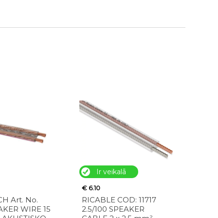
Ir veikalā
€ 6.10
 Art. No.
RICABLE COD: 11717
AKER WIRE 15
2.5/100 SPEAKER