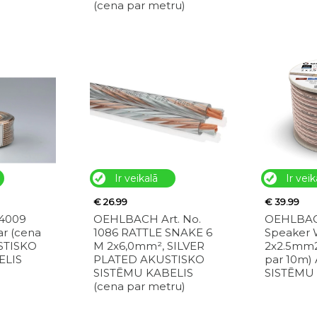
(cena par metru)
Ir veikalā
Ir veik
€ 26.99
€ 39.99
84009
OEHLBACH Art. No.
OEHLBACH
r (cena
1086 RATTLE SNAKE 6
Speaker 
STISKO
M 2x6,0mm², SILVER
2x2.5mm2
ELIS
PLATED AKUSTISKO
par 10m)
SISTĒMU KABELIS
SISTĒMU
(cena par metru)