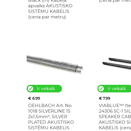
Black (m) Kabeļa
(cena par met
apvalks AKUSTISKO
SISTĒMU KABELIS
(cena par metru)
Ir veikalā
Ir veikalā
€ 6.99
€ 7.99
OEHLBACH Art. No.
VIABLUE™ Ite
1018 SILVERLINE 15
24306 SC-1 SI
2x1,5mm², SILVER
SPEAKER CA
PLATED AKUSTISKO
AKUSTISKO S
SISTĒMU KABELIS
KABELIS (cen