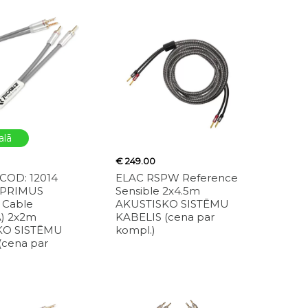
alā
€ 249.00
COD: 12014
ELAC RSPW Reference
 PRIMUS
Sensible 2x4.5m
 Cable
AKUSTISKO SISTĒMU
) 2x2m
KABELIS (cena par
KO SISTĒMU
kompl.)
(cena par