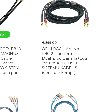
alā
€ 399.00
COD: 11840
OEHLBACH Art. No.
I MAGNUS
10842 Transform
 Cable
Dual_plug Banana+Lug
) 2x2m
2x5.0m AKUSTISKO
KO SISTĒMU
SISTĒMU KABELIS
(cena par
(cena par kompl.)