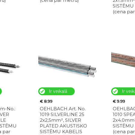
ru)
(cena par metru)
2x1.5mm
SISTĒMU
(cena par
Ir veikalā
Ir veik
€ 8.99
€ 9.99
m-No.:
OEHLBACH Art. No.
OEHLBACH
LVER
1019 SILVERLINE 25
1010 SPE
BLE
2x2,5mm², SILVER
2x4.0mm
ISTĒMU
PLATED AKUSTISKO
SISTĒMU
a par
SISTĒMU KABELIS
(cena par