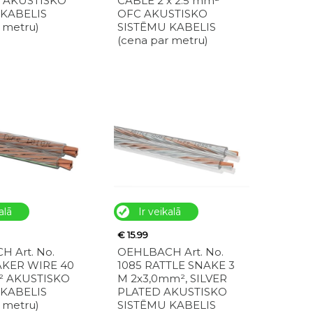
² AKUSTISKO
CABLE 2 x 2.5 mm²
 KABELIS
OFC AKUSTISKO
 metru)
SISTĒMU KABELIS
(cena par metru)
alā
Ir veikalā
€ 15.99
 Art. No.
OEHLBACH Art. No.
AKER WIRE 40
1085 RATTLE SNAKE 3
² AKUSTISKO
M 2x3,0mm², SILVER
 KABELIS
PLATED AKUSTISKO
 metru)
SISTĒMU KABELIS