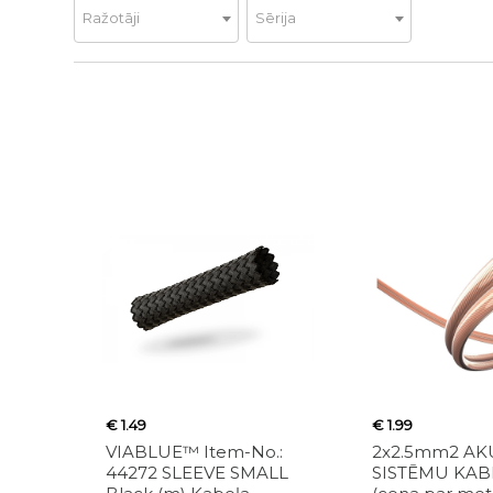
Ražotāji
Sērija
€ 1.49
€ 1.99
VIABLUE™ Item-No.:
2x2.5mm2 AK
44272 SLEEVE SMALL
SISTĒMU KAB