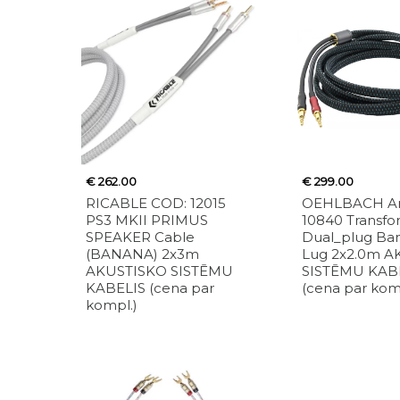
€ 262.00
€ 299.00
RICABLE COD: 12015
OEHLBACH Art
PS3 MKII PRIMUS
10840 Transf
SPEAKER Cable
Dual_plug Ba
(BANANA) 2x3m
Lug 2x2.0m 
AKUSTISKO SISTĒMU
SISTĒMU KAB
KABELIS (cena par
(cena par kom
kompl.)