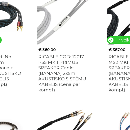
Ir veik
€ 360.00
€ 387.00
. No.
RICABLE COD: 12017
RICABLE 
rm
PS5 MKII PRIMUS
MS2 MKI
nana +
SPEAKER Cable
SPEAKER
AKUSTISKO
(BANANA) 2x5m
(BANANA
ELIS
AKUSTISKO SISTĒMU
AKUSTIS
pl.)
KABELIS (cena par
KABELIS 
kompl.)
kompl.)