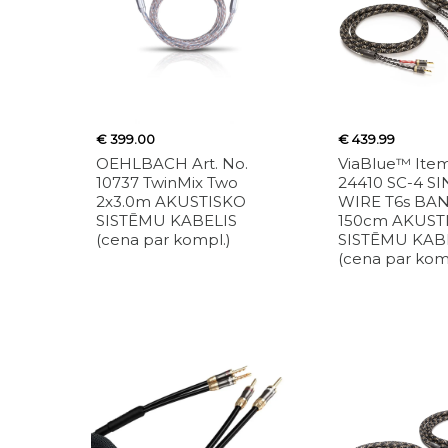
€ 399.00
€ 439.99
OEHLBACH Art. No.
ViaBlue™ Ite
10737 TwinMix Two
24410 SC-4 S
2x3.0m AKUSTISKO
WIRE T6s BAN 
SISTĒMU KABELIS
150cm AKUST
(cena par kompl.)
SISTĒMU KAB
(cena par kom