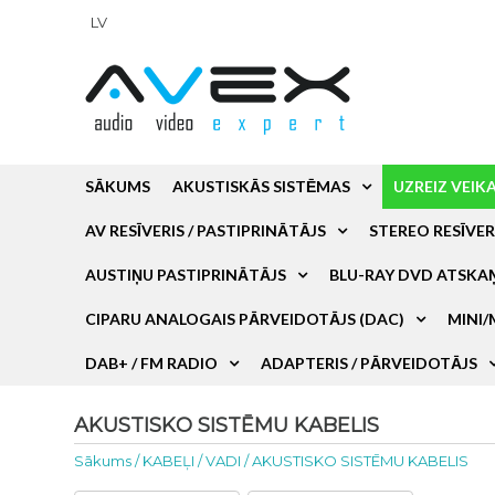
LV
SĀKUMS
AKUSTISKĀS SISTĒMAS
UZREIZ VEIK
AV RESĪVERIS / PASTIPRINĀTĀJS
STEREO RESĪVER
AUSTIŅU PASTIPRINĀTĀJS
BLU-RAY DVD ATSKA
CIPARU ANALOGAIS PĀRVEIDOTĀJS (DAC)
MINI/
DAB+ / FM RADIO
ADAPTERIS / PĀRVEIDOTĀJS
AKUSTISKO SISTĒMU KABELIS
Sākums
/
KABEĻI / VADI
/
AKUSTISKO SISTĒMU KABELIS