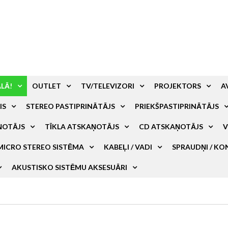
ALĀ!
OUTLET
TV/TELEVIZORI
PROJEKTORS
A
IS
STEREO PASTIPRINĀTĀJS
PRIEKŠPASTIPRINĀTĀJS
ŅOTĀJS
TĪKLA ATSKAŅOTĀJS
CD ATSKAŅOTĀJS
V
MICRO STEREO SISTĒMA
KABEĻI / VADI
SPRAUDŅI / KO
AKUSTISKO SISTĒMU AKSESUĀRI