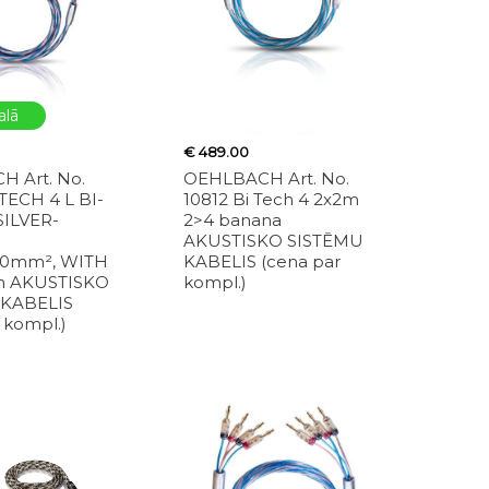
alā
€ 489.00
 Art. No.
OEHLBACH Art. No.
TECH 4 L BI-
10812 Bi Tech 4 2x2m
SILVER-
2>4 banana
AKUSTISKO SISTĒMU
4.0mm², WITH
KABELIS (cena par
m AKUSTISKO
kompl.)
 KABELIS
 kompl.)