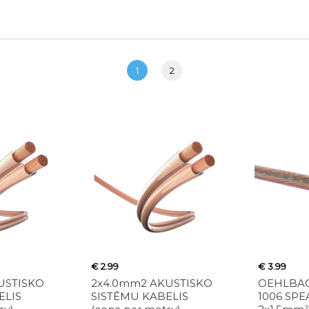
1
2
€ 2.99
€ 3.99
USTISKO
2x4.0mm2 AKUSTISKO
OEHLBACH
ELIS
SISTĒMU KABELIS
1006 SPE