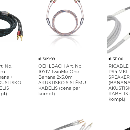
€ 309.99
€ 311.00
. No.
OEHLBACH Art. No.
RICABLE 
orm
10717 TwinMix One
PS4 MKII
nana +
Banana 2x3.0m
SPEAKER
AKUSTISKO
AKUSTISKO SISTĒMU
(BANANA
ELIS
KABELIS (cena par
AKUSTIS
pl.)
kompl.)
KABELIS 
kompl.)