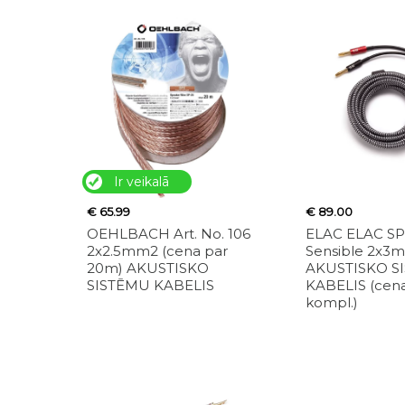
Ir veikalā
€ 65.99
€ 89.00
OEHLBACH Art. No. 106
ELAC ELAC S
2x2.5mm2 (cena par
Sensible 2x3
20m) AKUSTISKO
AKUSTISKO S
SISTĒMU KABELIS
KABELIS (cen
kompl.)