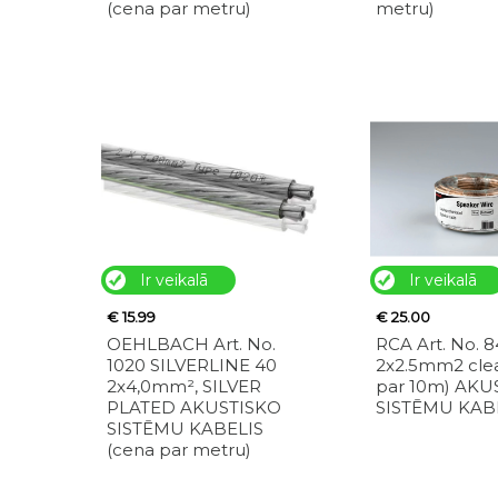
(cena par metru)
metru)
Ir veikalā
Ir veikalā
€ 15.99
€ 25.00
OEHLBACH Art. No.
RCA Art. No. 
1020 SILVERLINE 40
2x2.5mm2 clea
2x4,0mm², SILVER
par 10m) AKU
PLATED AKUSTISKO
SISTĒMU KAB
SISTĒMU KABELIS
(cena par metru)