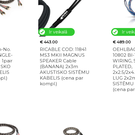
Ir veikalā
Ir veik
€ 443.00
€ 489.00
m-No.
RICABLE COD: 11841
OEHLBACH
INGLE-
MS3 MKII MAGNUS
10802 BI-
1pair
SPEAKER Cable
WIRING, 
ISKO
(BANANA) 2x3m
PLATED,
ELIS
AKUSTISKO SISTĒMU
2x2.5/2x
pl.)
KABELIS (cena par
LUG 2x2
kompl.)
SISTĒMU
(cena par