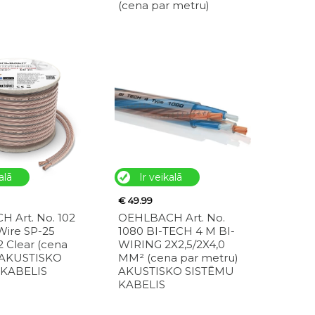
(cena par metru)
alā
Ir veikalā
€ 49.99
 Art. No. 102
OEHLBACH Art. No.
Wire SP-25
1080 BI-TECH 4 M BI-
 Clear (cena
WIRING 2X2,5/2X4,0
 AKUSTISKO
MM² (cena par metru)
 KABELIS
AKUSTISKO SISTĒMU
KABELIS