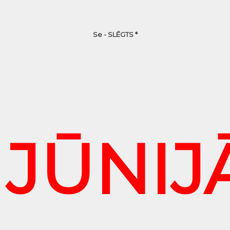
Se - SLĒGTS *
JŪNIJ