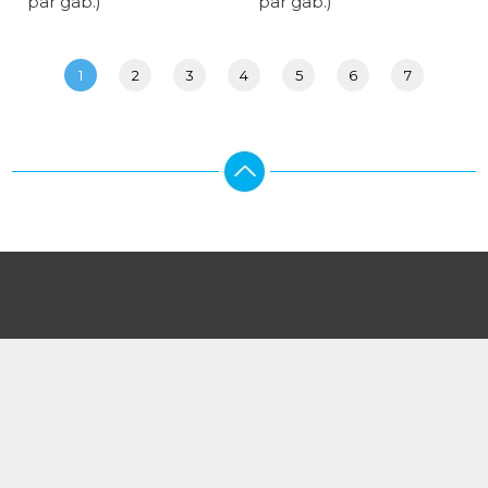
par gab.)
par gab.)
1
2
3
4
5
6
7