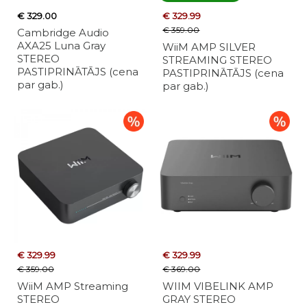
€ 329.00
€ 329.99
€ 359.00
Cambridge Audio
AXA25 Luna Gray
WiiM AMP SILVER
STEREO
STREAMING STEREO
PASTIPRINĀTĀJS (cena
PASTIPRINĀTĀJS (cena
par gab.)
par gab.)
€ 329.99
€ 329.99
€ 359.00
€ 369.00
WiiM AMP Streaming
WIIM VIBELINK AMP
STEREO
GRAY STEREO