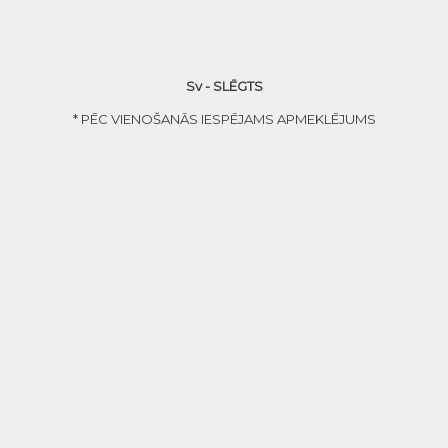
Sv - SLĒGTS
* PĒC VIENOŠANĀS IESPĒJAMS APMEKLĒJUMS