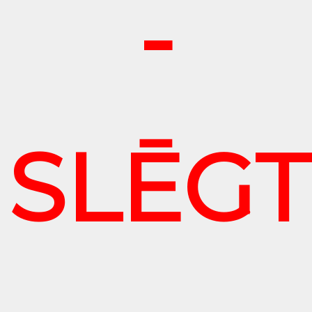
-
SLĒGT