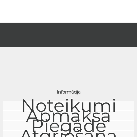
Informācija
Noteikumi
Apmaksa
Piegāde
Atgriešana