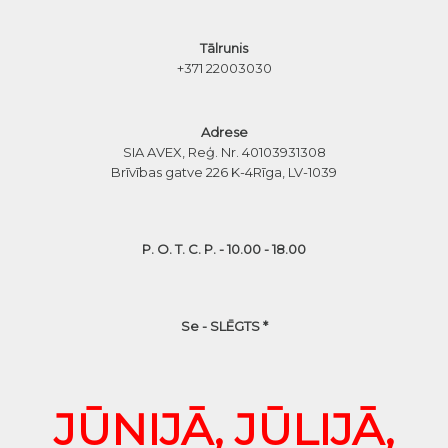
Tālrunis
+371 22003030
Adrese
SIA AVEX, Reģ. Nr. 40103931308
Brīvības gatve 226 K-4
Rīga, LV-1039
P. O. T. C. P. - 10.00 - 18.00
Se - SLĒGTS *
JŪNIJĀ, JŪLIJĀ,