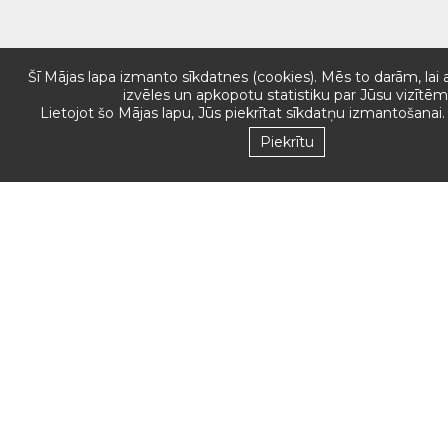
Šī Mājas lapa izmanto sīkdatnes (cookies). Mēs to darām, lai
izvēles un apkopotu statistiku par Jūsu vizītēm
Lietojot šo Mājas lapu, Jūs piekrītat sīkdatņu izmantošanai
Mēs pieņemam
Piekrītu
Seko mums