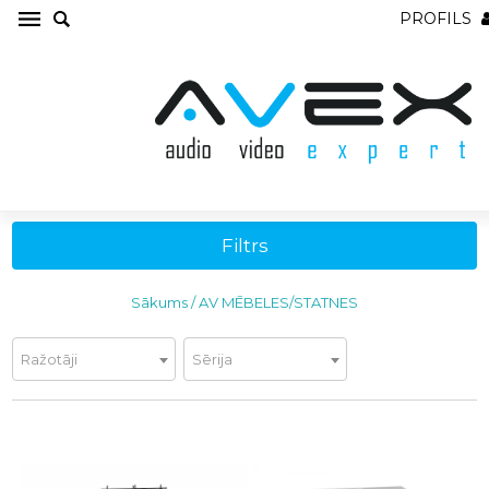
PROFILS
AV MĒBELES/STATNES
Filtrs
Sākums
/
AV MĒBELES/STATNES
Ražotāji
Sērija