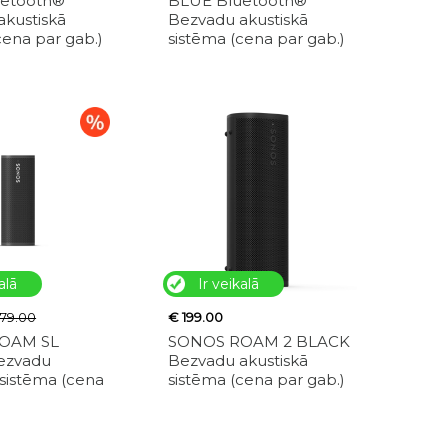
uetooth®
BLUE Bluetooth®
akustiskā
Bezvadu akustiskā
cena par gab.)
sistēma (cena par gab.)
alā
Ir veikalā
179.00
€ 199.00
OAM SL
SONOS ROAM 2 BLACK
ezvadu
Bezvadu akustiskā
 sistēma (cena
sistēma (cena par gab.)