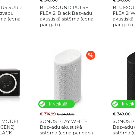
€ 349.00
€ 349.00
XUS SURR
BLUESOUND PULSE
BLUESO
zvadu
FLEX 2i Black Bezvadu
FLEX 2i 
ēma (cena
akustiskā sistēma (cena
akustiskā
par gab.)
par gab.)
Ir veikalā
Ir veik
€ 314.99
€ 349.00
€ 349.00
O MODEL
SONOS PLAY WHITE
SONOS P
(GEN2)
Bezvadu akustiskā
Bezvadu 
BLACK
sistēma (cena par gab.)
sistēma (