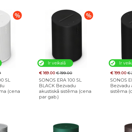
Ir veikalā
Ir veik
0
€ 169.00
€ 199.00
€ 199.00
€ 
0 SL
SONOS ERA 100 SL
SONOS E
du
BLACK Bezvadu
Bezvadu 
ēma (cena
akustiskā sistēma (cena
sistēma (
par gab.)