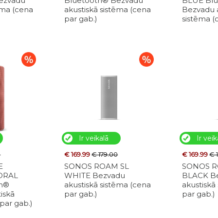
ezvadu
Bluetooth® Bezvadu
BLUE Bl
ēma (cena
akustiskā sistēma (cena
Bezvadu 
par gab.)
sistēma (
Ir veikalā
Ir veik
0
€ 169.99
€ 179.00
€ 169.99
€ 
E
SONOS ROAM SL
SONOS R
ORAL
WHITE Bezvadu
BLACK B
th®
akustiskā sistēma (cena
akustiskā
iskā
par gab.)
par gab.)
par gab.)