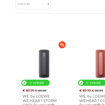
Ražotāji
Ir veikalā
Ir veikalā
€ 89.99
€ 99.99
€ 89.99
€ 99.99
WE. by LOEWE
WE. by LOEW
WE.HEAR 1 STORM
WE.HEAR 1 C