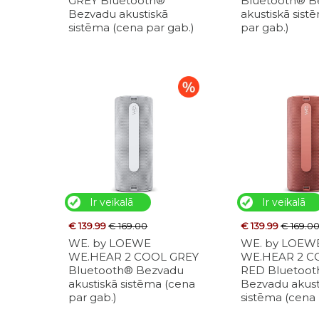
GREY Bluetooth®
Bluetooth® B
Bezvadu akustiskā
akustiskā sist
sistēma (cena par gab.)
par gab.)
Ir veikalā
Ir veikalā
€ 139.99
€ 169.00
€ 139.99
€ 169.0
WE. by LOEWE
WE. by LOEW
WE.HEAR 2 COOL GREY
WE.HEAR 2 C
Bluetooth® Bezvadu
RED Bluetoo
akustiskā sistēma (cena
Bezvadu akust
par gab.)
sistēma (cena 