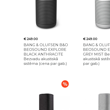
€ 249.00
€ 249.00
BANG & OLUFSEN B&O
BANG & OLU
BEOSOUND EXPLORE
BEOSOUND E
BLACK ANTHRACITE
GREY MIST Be
Bezvadu akustiskā
akustiskā sist
sistēma (cena par gab.)
par gab.)