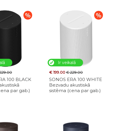
alā
Ir veikalā
229.00
€ 199.00
€ 229.00
RA 100 BLACK
SONOS ERA 100 WHITE
akustiskā
Bezvadu akustiskā
cena par gab.)
sistēma (cena par gab.)