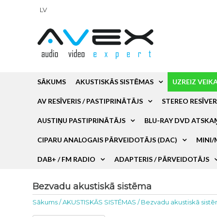
LV
SĀKUMS
AKUSTISKĀS SISTĒMAS
UZREIZ VEIK
AV RESĪVERIS / PASTIPRINĀTĀJS
STEREO RESĪVER
AUSTIŅU PASTIPRINĀTĀJS
BLU-RAY DVD ATSKA
CIPARU ANALOGAIS PĀRVEIDOTĀJS (DAC)
MINI/
DAB+ / FM RADIO
ADAPTERIS / PĀRVEIDOTĀJS
Bezvadu akustiskā sistēma
Sākums
/
AKUSTISKĀS SISTĒMAS
/
Bezvadu akustiskā sist