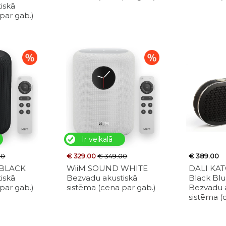
iskā
par gab.)
Ir veikalā
00
€ 329.00
€ 349.00
€ 389.00
 BLACK
WiiM SOUND WHITE
DALI KAT
iskā
Bezvadu akustiskā
Black Bl
par gab.)
sistēma (cena par gab.)
Bezvadu 
sistēma (