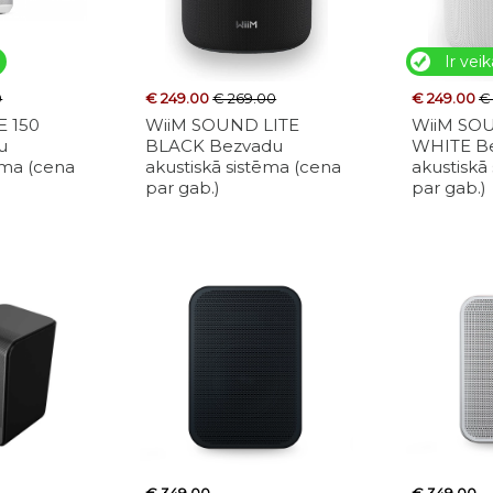
Ir veik
0
€ 249.00
€ 269.00
€ 249.00
€
 150
WiiM SOUND LITE
WiiM SO
u
BLACK Bezvadu
WHITE B
ēma (cena
akustiskā sistēma (cena
akustiskā
par gab.)
par gab.)