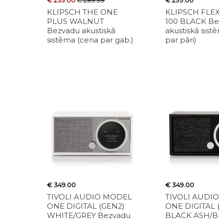
€ 239.00
€ 289.99
€ 299.00
KLIPSCH THE ONE
KLIPSCH FLE
PLUS WALNUT
100 BLACK Be
Bezvadu akustiskā
akustiskā sist
sistēma (cena par gab.)
par pāri)
€ 349.00
€ 349.00
TIVOLI AUDIO MODEL
TIVOLI AUDI
ONE DIGITAL (GEN2)
ONE DIGITAL 
WHITE/GREY Bezvadu
BLACK ASH/