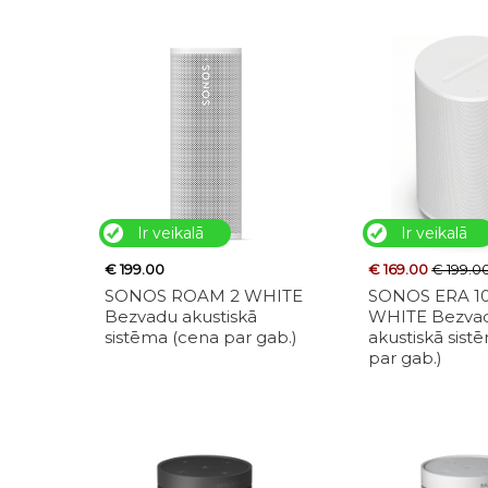
Ir veikalā
Ir veikalā
€ 199.00
€ 169.00
€ 199.0
SONOS ROAM 2 WHITE
SONOS ERA 10
Bezvadu akustiskā
WHITE Bezva
sistēma (cena par gab.)
akustiskā sist
par gab.)