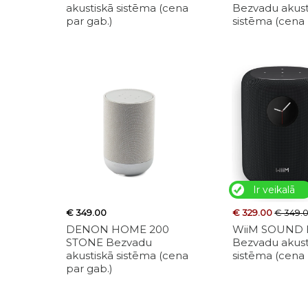
akustiskā sistēma (cena
Bezvadu akust
par gab.)
sistēma (cena 
Ir veikalā
€ 349.00
€ 329.00
€ 349.
DENON HOME 200
WiiM SOUND
STONE Bezvadu
Bezvadu akust
akustiskā sistēma (cena
sistēma (cena 
par gab.)