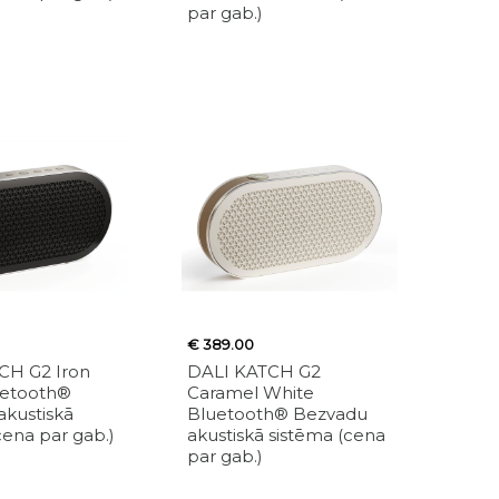
par gab.)
€ 389.00
CH G2 Iron
DALI KATCH G2
uetooth®
Caramel White
akustiskā
Bluetooth® Bezvadu
cena par gab.)
akustiskā sistēma (cena
par gab.)