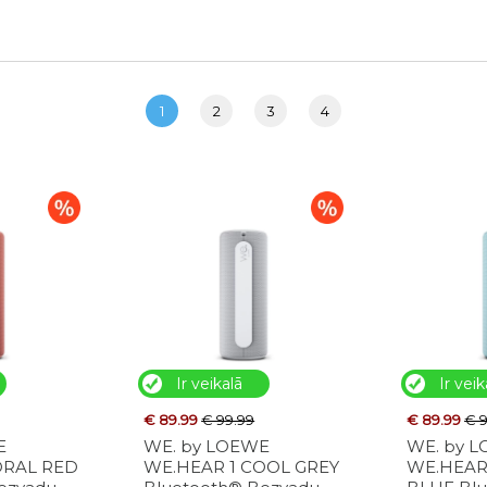
1
2
3
4
Ir veikalā
Ir veik
€ 89.99
€ 99.99
€ 89.99
€ 
E
WE. by LOEWE
WE. by 
ORAL RED
WE.HEAR 1 COOL GREY
WE.HEAR