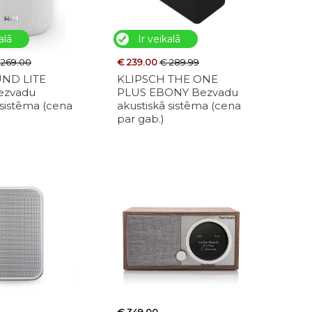
alā
Ir veikalā
 269.00
€ 239.00
€ 289.99
UND LITE
KLIPSCH THE ONE
ezvadu
PLUS EBONY Bezvadu
 sistēma (cena
akustiskā sistēma (cena
par gab.)