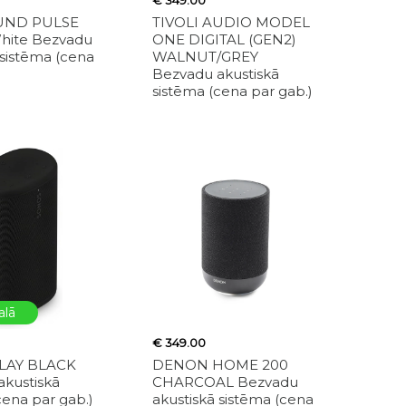
€ 349.00
UND PULSE
TIVOLI AUDIO MODEL
White Bezvadu
ONE DIGITAL (GEN2)
 sistēma (cena
WALNUT/GREY
Bezvadu akustiskā
sistēma (cena par gab.)
alā
€ 349.00
LAY BLACK
DENON HOME 200
akustiskā
CHARCOAL Bezvadu
cena par gab.)
akustiskā sistēma (cena