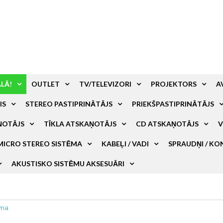
ALĀ!
OUTLET
TV/TELEVIZORI
PROJEKTORS
A
IS
STEREO PASTIPRINĀTĀJS
PRIEKŠPASTIPRINĀTĀJS
ŅOTĀJS
TĪKLA ATSKAŅOTĀJS
CD ATSKAŅOTĀJS
V
MICRO STEREO SISTĒMA
KABEĻI / VADI
SPRAUDŅI / KO
AKUSTISKO SISTĒMU AKSESUĀRI
ēma