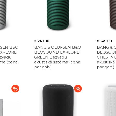
€ 249.00
€ 249.00
FSEN B&O
BANG & OLUFSEN B&O
BANG & 
XPLORE
BEOSOUND EXPLORE
BEOSOU
zvadu
GREEN Bezvadu
CHESTNU
ēma (cena
akustiskā sistēma (cena
akustiskā
par gab.)
par gab.)