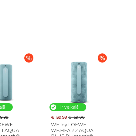
alā
Ir veikalā
99.99
€ 139.99
€ 169.00
LOEWE
WE. by LOEWE
 1 AQUA
WE.HEAR 2 AQUA