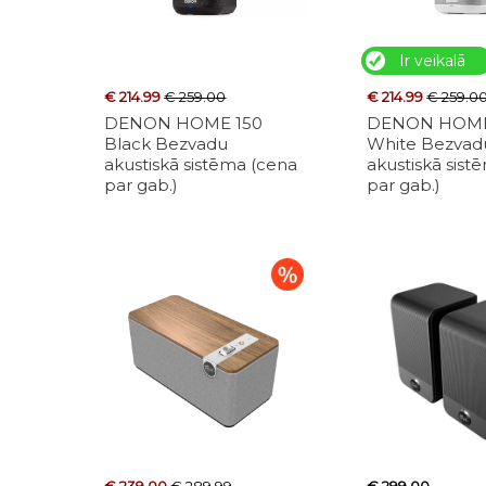
Ir veikalā
€ 214.99
€ 259.00
€ 214.99
€ 259.0
DENON HOME 150
DENON HOME
Black Bezvadu
White Bezvad
akustiskā sistēma (cena
akustiskā sist
par gab.)
par gab.)