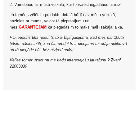
2. Vari doties uz mūsu veikalu, kur to varēsi iegādāties uzreiz.
Ja tomēr izvēlētais produkts dotajā brīdī nav mūsu veikalā,
sazinies ar mums, veicot tā pieprasījumu un
mēs
GARANTĒJAM
ka piegādāsim to maksimāli īsākajā laikā.
P.S. Rēķins tiks nosūtīts tikai tajā gadījumā, kad mēs par 100%
būsim pārliecināti, kad šis produkts ir pieejams ražotāja noliktavā
un tā piegāde būs bez aizķeršanās!
Vēlies tomēr uzdot mums kādu interesējošu jautājumu? Zvani
22003030