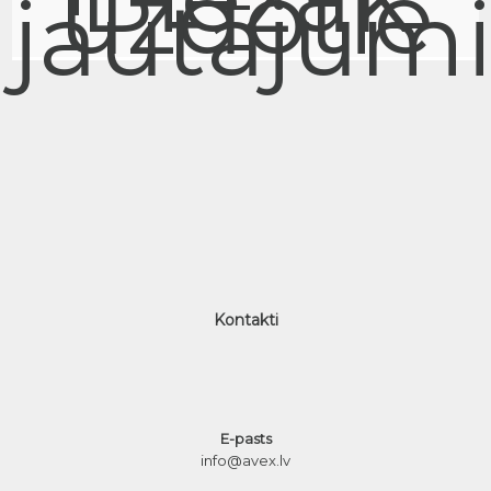
uzdotie
jautājum
Kontakti
E-pasts
info@avex.lv