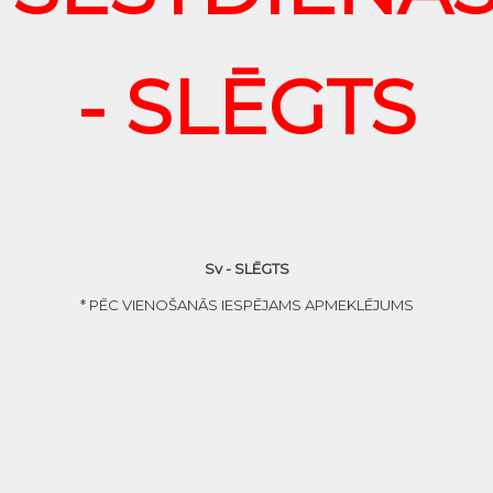
- SLĒGTS
Sv - SLĒGTS
* PĒC VIENOŠANĀS IESPĒJAMS APMEKLĒJUMS