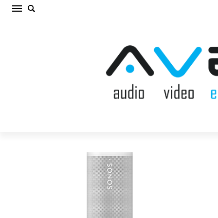
SONOS ROAM 2 WHITE Bezvadu akustiskā
sistēma (cena par gab.)
Sākums
/
AKUSTISKĀS SISTĒMAS
/
Bezvadu akustiskā
sistēma
/
SONOS ROAM 2 WHITE