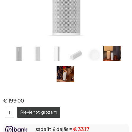
€ 199.00
sadalīt 6 daļās =
€ 33.17