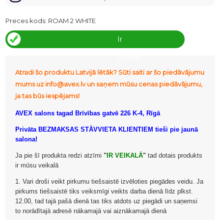
Preces kods:
ROAM 2 WHITE
Ir
veikalā
Atradi šo produktu Latvijā lētāk? Sūti saiti ar šo piedāvājumu
mums uz info@avex.lv un saņem mūsu cenas piedāvājumu,
ja tas būs iespējams!
AVEX salons tagad Brīvības gatvē 226 K-4, Rīgā
Privāta BEZMAKSAS STĀVVIETA KLIENTIEM tieši pie jaunā
salona!
Ja pie šī produkta redzi atzīmi
"
IR VEIKALĀ
"
tad dotais produkts
ir mūsu veikalā
1. Vari droši veikt pirkumu tiešsaistē izvēloties piegādes veidu. Ja
pirkums tiešsaistē tiks veiksmīgi veikts darba dienā līdz plkst.
12.00, tad tajā pašā dienā tas tiks atdots uz piegādi un saņemsi
to norādītajā adresē nākamajā vai aiznākamajā dienā