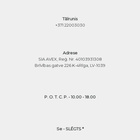
Tālrunis
+371 22003030
Adrese
SIA AVEX, Reģ. Nr. 40103931308
Brīvības gatve 226 K-4
Rīga, LV-1039
P. O. T. C. P. - 10.00 - 18.00
Se - SLĒGTS *