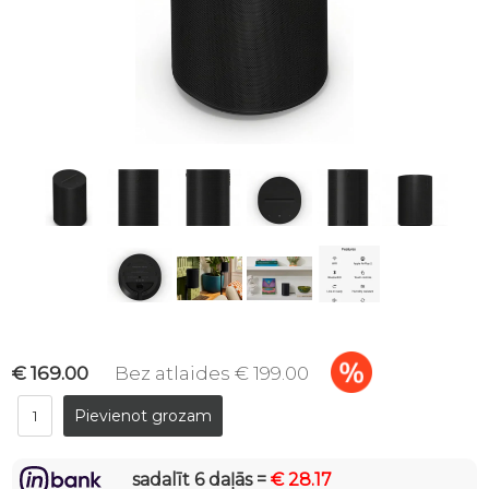
€ 169.00
Bez atlaides € 199.00
sadalīt 6 daļās =
€ 28.17