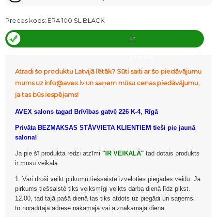
Preces kods:
ERA 100 SL BLACK
Ir
veikalā
Atradi šo produktu Latvijā lētāk? Sūti saiti ar šo piedāvājumu
mums uz info@avex.lv un saņem mūsu cenas piedāvājumu,
ja tas būs iespējams!
AVEX salons tagad Brīvības gatvē 226 K-4, Rīgā
Privāta BEZMAKSAS STĀVVIETA KLIENTIEM tieši pie jaunā
salona!
Ja pie šī produkta redzi atzīmi
"
IR VEIKALĀ
"
tad dotais produkts
ir mūsu veikalā
1. Vari droši veikt pirkumu tiešsaistē izvēloties piegādes veidu. Ja
pirkums tiešsaistē tiks veiksmīgi veikts darba dienā līdz plkst.
12.00, tad tajā pašā dienā tas tiks atdots uz piegādi un saņemsi
to norādītajā adresē nākamajā vai aiznākamajā dienā