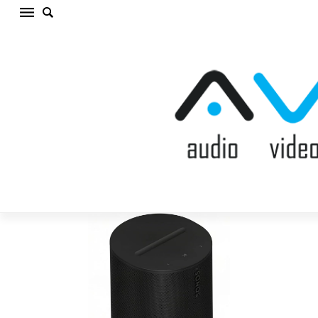
SONOS ERA 100 SL BLACK Bezvadu akustiskā
sistēma (cena par gab.)
Sākums
/
AKUSTISKĀS SISTĒMAS
/
Bezvadu akustiskā
sistēma
/
SONOS ERA 100 SL BLACK