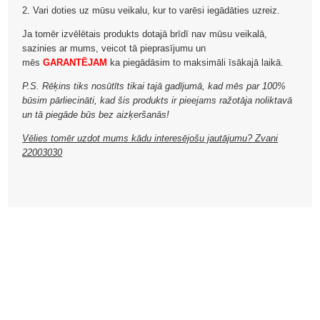
2. Vari doties uz mūsu veikalu, kur to varēsi iegādāties uzreiz.
Ja tomēr izvēlētais produkts dotajā brīdī nav mūsu veikalā,
sazinies ar mums, veicot tā pieprasījumu un
mēs
GARANTĒJAM
ka piegādāsim to maksimāli īsākajā laikā.
P.S. Rēķins tiks nosūtīts tikai tajā gadījumā, kad mēs par 100%
būsim pārliecināti, kad šis produkts ir pieejams ražotāja noliktavā
un tā piegāde būs bez aizķeršanās!
Vēlies tomēr uzdot mums kādu interesējošu jautājumu? Zvani
22003030