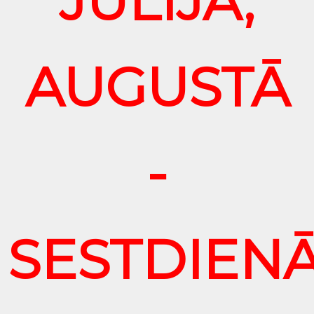
JŪLIJĀ,
AUGUSTĀ
-
SESTDIEN