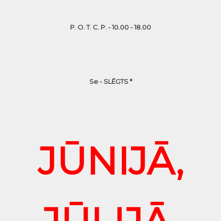
P. O. T. C. P. - 10.00 - 18.00
Se - SLĒGTS *
JŪNIJĀ,