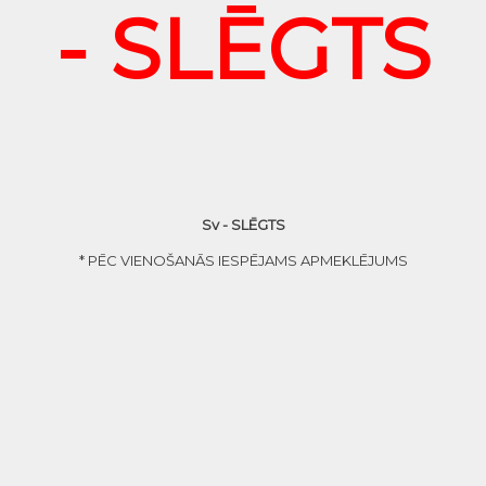
- SLĒGTS
Sv - SLĒGTS
* PĒC VIENOŠANĀS IESPĒJAMS APMEKLĒJUMS