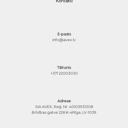
Kontakti
E-pasts
info@avex.lv
Tālrunis
+371 22003030
Adrese
SIA AVEX, Reģ. Nr. 40103931308
Brīvības gatve 226 K-4
Rīga, LV-1039