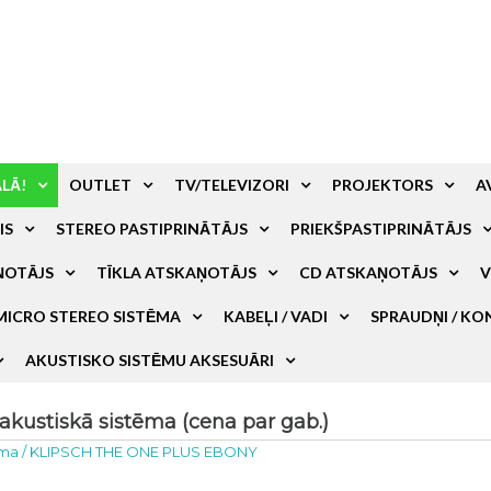
ALĀ!
OUTLET
TV/TELEVIZORI
PROJEKTORS
A
IS
STEREO PASTIPRINĀTĀJS
PRIEKŠPASTIPRINĀTĀJS
ŅOTĀJS
TĪKLA ATSKAŅOTĀJS
CD ATSKAŅOTĀJS
V
MICRO STEREO SISTĒMA
KABEĻI / VADI
SPRAUDŅI / KO
AKUSTISKO SISTĒMU AKSESUĀRI
stiskā sistēma (cena par gab.)
ēma
/
KLIPSCH THE ONE PLUS EBONY