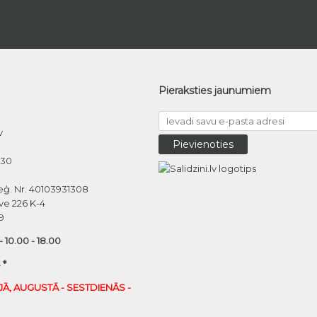
Pieraksties jaunumiem
v
030
eģ. Nr. 40103931308
ve 226 K-4
9
 - 10.00 - 18.00
 *
IJĀ, AUGUSTĀ - SESTDIENĀS -