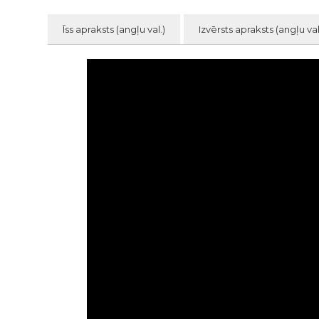
Īss apraksts (angļu val.)
Izvērsts apraksts (angļu val