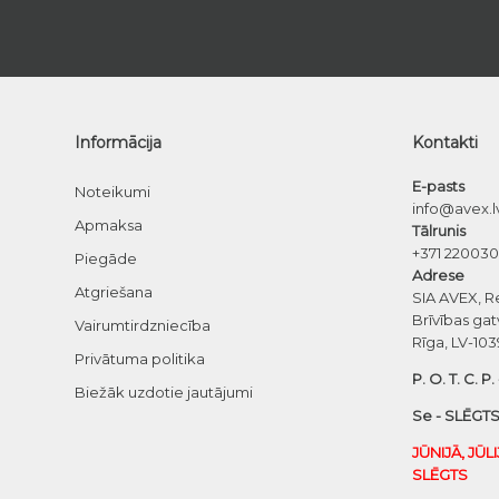
Informācija
Kontakti
E-pasts
Noteikumi
info@avex.l
Apmaksa
Tālrunis
+371 22003
Piegāde
Adrese
Atgriešana
SIA AVEX, R
Brīvības gat
Vairumtirdzniecība
Rīga, LV-103
Privātuma politika
P. O. T. C. P.
Biežāk uzdotie jautājumi
Se - SLĒGTS
JŪNIJĀ, JŪL
SLĒGTS