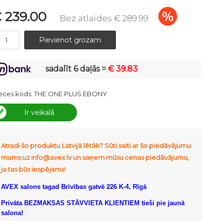
 239.00
Bez atlaides € 289.99
sadalīt 6 daļās =
€ 39.83
eces kods:
THE ONE PLUS EBONY
Ir veikalā
Atradi šo produktu Latvijā lētāk? Sūti saiti ar šo piedāvājumu
mums uz info@avex.lv un saņem mūsu cenas piedāvājumu,
ja tas būs iespējams!
AVEX salons tagad Brīvības gatvē 226 K-4, Rīgā
Privāta BEZMAKSAS STĀVVIETA KLIENTIEM tieši pie jaunā
salona!