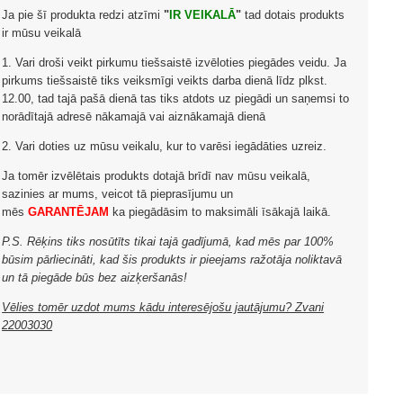
Ja pie šī produkta redzi atzīmi
"
IR VEIKALĀ
"
tad dotais produkts
ir mūsu veikalā
1. Vari droši veikt pirkumu tiešsaistē izvēloties piegādes veidu. Ja
pirkums tiešsaistē tiks veiksmīgi veikts darba dienā līdz plkst.
12.00, tad tajā pašā dienā tas tiks atdots uz piegādi un saņemsi to
norādītajā adresē nākamajā vai aiznākamajā dienā
2. Vari doties uz mūsu veikalu, kur to varēsi iegādāties uzreiz.
Ja tomēr izvēlētais produkts dotajā brīdī nav mūsu veikalā,
sazinies ar mums, veicot tā pieprasījumu un
mēs
GARANTĒJAM
ka piegādāsim to maksimāli īsākajā laikā.
P.S. Rēķins tiks nosūtīts tikai tajā gadījumā, kad mēs par 100%
būsim pārliecināti, kad šis produkts ir pieejams ražotāja noliktavā
un tā piegāde būs bez aizķeršanās!
Vēlies tomēr uzdot mums kādu interesējošu jautājumu? Zvani
22003030