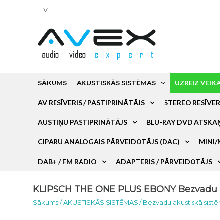
LV
SĀKUMS
AKUSTISKĀS SISTĒMAS
UZREIZ VEIK
AV RESĪVERIS / PASTIPRINĀTĀJS
STEREO RESĪVER
AUSTIŅU PASTIPRINĀTĀJS
BLU-RAY DVD ATSKA
CIPARU ANALOGAIS PĀRVEIDOTĀJS (DAC)
MINI/
DAB+ / FM RADIO
ADAPTERIS / PĀRVEIDOTĀJS
KLIPSCH THE ONE PLUS EBONY Bezvadu aku
Sākums
/
AKUSTISKĀS SISTĒMAS
/
Bezvadu akustiskā sist