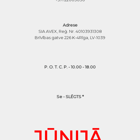
Adrese
SIA AVEX, Reģ. Nr. 40103931308
Brīvības gatve 226 K-4
Rīga, LV-1039
P. O. T. C. P. - 10.00 - 18.00
Se - SLĒGTS *
JŪNIJĀ,