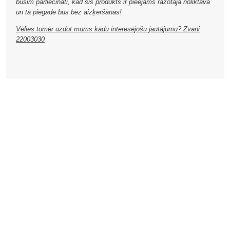
būsim pārliecināti, kad šis produkts ir pieejams ražotāja noliktavā
un tā piegāde būs bez aizķeršanās!
Vēlies tomēr uzdot mums kādu interesējošu jautājumu? Zvani
22003030