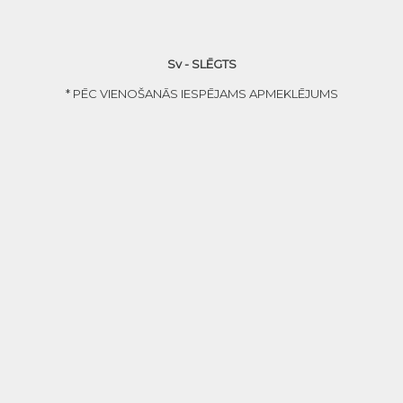
Sv - SLĒGTS
* PĒC VIENOŠANĀS IESPĒJAMS APMEKLĒJUMS