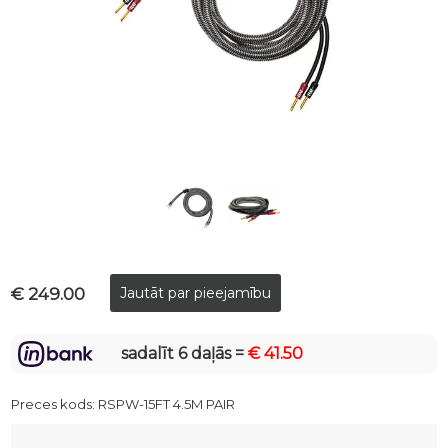
€ 249.00
sadalīt 6 daļās =
€ 41.50
Preces kods:
RSPW-15FT 4.5M PAIR