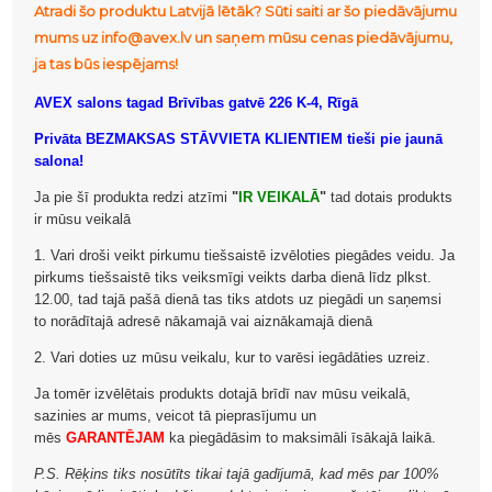
Atradi šo produktu Latvijā lētāk? Sūti saiti ar šo piedāvājumu
mums uz info@avex.lv un saņem mūsu cenas piedāvājumu,
ja tas būs iespējams!
AVEX salons tagad Brīvības gatvē 226 K-4, Rīgā
Privāta BEZMAKSAS STĀVVIETA KLIENTIEM tieši pie jaunā
salona!
Ja pie šī produkta redzi atzīmi
"
IR VEIKALĀ
"
tad dotais produkts
ir mūsu veikalā
1. Vari droši veikt pirkumu tiešsaistē izvēloties piegādes veidu. Ja
pirkums tiešsaistē tiks veiksmīgi veikts darba dienā līdz plkst.
12.00, tad tajā pašā dienā tas tiks atdots uz piegādi un saņemsi
to norādītajā adresē nākamajā vai aiznākamajā dienā
2. Vari doties uz mūsu veikalu, kur to varēsi iegādāties uzreiz.
Ja tomēr izvēlētais produkts dotajā brīdī nav mūsu veikalā,
sazinies ar mums, veicot tā pieprasījumu un
mēs
GARANTĒJAM
ka piegādāsim to maksimāli īsākajā laikā.
P.S. Rēķins tiks nosūtīts tikai tajā gadījumā, kad mēs par 100%