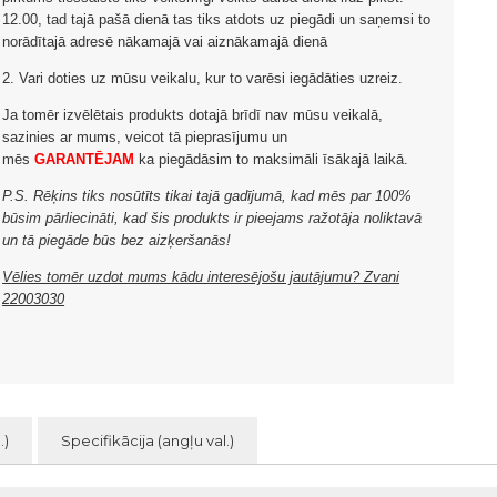
12.00, tad tajā pašā dienā tas tiks atdots uz piegādi un saņemsi to
norādītajā adresē nākamajā vai aiznākamajā dienā
2. Vari doties uz mūsu veikalu, kur to varēsi iegādāties uzreiz.
Ja tomēr izvēlētais produkts dotajā brīdī nav mūsu veikalā,
sazinies ar mums, veicot tā pieprasījumu un
mēs
GARANTĒJAM
ka piegādāsim to maksimāli īsākajā laikā.
P.S. Rēķins tiks nosūtīts tikai tajā gadījumā, kad mēs par 100%
būsim pārliecināti, kad šis produkts ir pieejams ražotāja noliktavā
un tā piegāde būs bez aizķeršanās!
Vēlies tomēr uzdot mums kādu interesējošu jautājumu? Zvani
22003030
.)
Specifikācija (angļu val.)