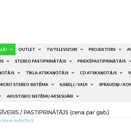
ALĀ!
OUTLET
TV/TELEVIZORI
PROJEKTORS
A
IS
STEREO PASTIPRINĀTĀJS
PRIEKŠPASTIPRINĀTĀJS
ŅOTĀJS
TĪKLA ATSKAŅOTĀJS
CD ATSKAŅOTĀJS
V
MICRO STEREO SISTĒMA
KABEĻI / VADI
SPRAUDŅI / KO
AKUSTISKO SISTĒMU AKSESUĀRI
ERIS / PASTIPRINĀTĀJS (cena par gab.)
 Black AVENTAGE