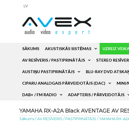
LV
SĀKUMS
AKUSTISKĀS SISTĒMAS
UZREIZ VEIK
AV RESĪVERIS / PASTIPRINĀTĀJS
STEREO RESĪVER
AUSTIŅU PASTIPRINĀTĀJS
BLU-RAY DVD ATSKA
CIPARU ANALOGAIS PĀRVEIDOTĀJS (DAC)
MINI/
DAB+ / FM RADIO
ADAPTERIS / PĀRVEIDOTĀJS
YAMAHA RX-A2A Black AVENTAGE AV RESĪV
Sākums
/
AV RESĪVERIS / PASTIPRINĀTĀJS
/
YAMAHA RX-A2A