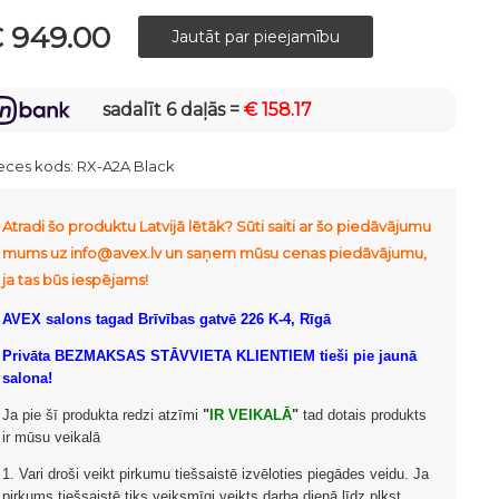
 949.00
sadalīt 6 daļās =
€ 158.17
eces kods:
RX-A2A Black
Atradi šo produktu Latvijā lētāk? Sūti saiti ar šo piedāvājumu
mums uz info@avex.lv un saņem mūsu cenas piedāvājumu,
ja tas būs iespējams!
AVEX salons tagad Brīvības gatvē 226 K-4, Rīgā
Privāta BEZMAKSAS STĀVVIETA KLIENTIEM tieši pie jaunā
salona!
Ja pie šī produkta redzi atzīmi
"
IR VEIKALĀ
"
tad dotais produkts
ir mūsu veikalā
1. Vari droši veikt pirkumu tiešsaistē izvēloties piegādes veidu. Ja
pirkums tiešsaistē tiks veiksmīgi veikts darba dienā līdz plkst.