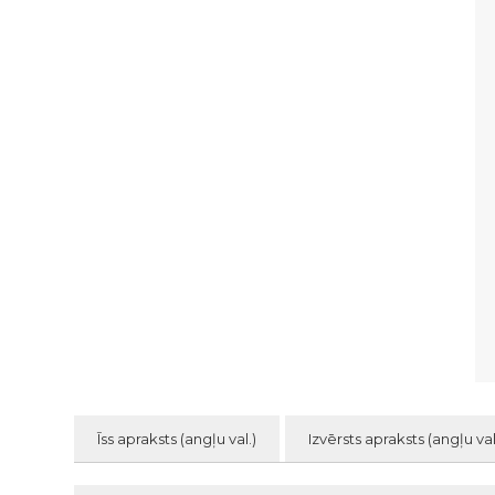
Īss apraksts (angļu val.)
Izvērsts apraksts (angļu val