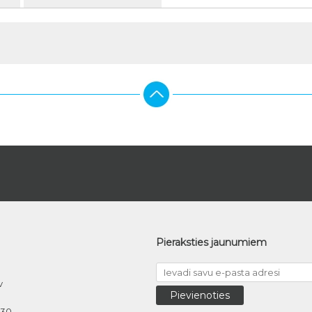
Pieraksties jaunumiem
v
030