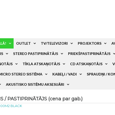
ALĀ!
OUTLET
TV/TELEVIZORI
PROJEKTORS
A
IS
STEREO PASTIPRINĀTĀJS
PRIEKŠPASTIPRINĀTĀJS
ŅOTĀJS
TĪKLA ATSKAŅOTĀJS
CD ATSKAŅOTĀJS
V
MICRO STEREO SISTĒMA
KABEĻI / VADI
SPRAUDŅI / KO
AKUSTISKO SISTĒMU AKSESUĀRI
/ PASTIPRINĀTĀJS (cena par gab.)
100M2 BLACK