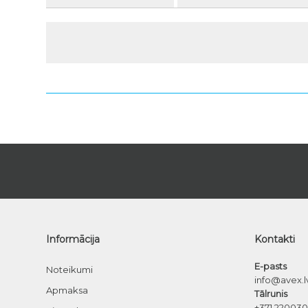
Informācija
Kontakti
E-pasts
Noteikumi
info@avex.l
Apmaksa
Tālrunis
+371 22003