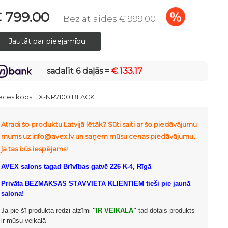
 799.00
Bez atlaides € 999.00
sadalīt 6 daļās =
€ 133.17
eces kods:
TX-NR7100 BLACK
Atradi šo produktu Latvijā lētāk? Sūti saiti ar šo piedāvājumu
mums uz info@avex.lv un saņem mūsu cenas piedāvājumu,
ja tas būs iespējams!
AVEX salons tagad Brīvības gatvē 226 K-4, Rīgā
Privāta BEZMAKSAS STĀVVIETA KLIENTIEM tieši pie jaunā
salona!
Ja pie šī produkta redzi atzīmi
"
IR VEIKALĀ
"
tad dotais produkts
ir mūsu veikalā