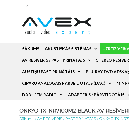
LV
SĀKUMS
AKUSTISKĀS SISTĒMAS
UZREIZ VEIK
AV RESĪVERIS / PASTIPRINĀTĀJS
STEREO RESĪVER
AUSTIŅU PASTIPRINĀTĀJS
BLU-RAY DVD ATSKA
CIPARU ANALOGAIS PĀRVEIDOTĀJS (DAC)
MINI/
DAB+ / FM RADIO
ADAPTERIS / PĀRVEIDOTĀJS
ONKYO TX-NR7100M2 BLACK AV RESĪVERIS 
Sākums
/
AV RESĪVERIS / PASTIPRINĀTĀJS
/
ONKYO TX-NR7