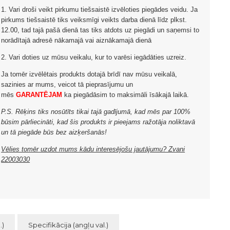
1. Vari droši veikt pirkumu tiešsaistē izvēloties piegādes veidu. Ja
pirkums tiešsaistē tiks veiksmīgi veikts darba dienā līdz plkst.
12.00, tad tajā pašā dienā tas tiks atdots uz piegādi un saņemsi to
norādītajā adresē nākamajā vai aiznākamajā dienā
2. Vari doties uz mūsu veikalu, kur to varēsi iegādāties uzreiz.
Ja tomēr izvēlētais produkts dotajā brīdī nav mūsu veikalā,
sazinies ar mums, veicot tā pieprasījumu un
mēs
GARANTĒJAM
ka piegādāsim to maksimāli īsākajā laikā.
P.S. Rēķins tiks nosūtīts tikai tajā gadījumā, kad mēs par 100%
būsim pārliecināti, kad šis produkts ir pieejams ražotāja noliktavā
un tā piegāde būs bez aizķeršanās!
Vēlies tomēr uzdot mums kādu interesējošu jautājumu? Zvani
22003030
.)
Specifikācija (angļu val.)