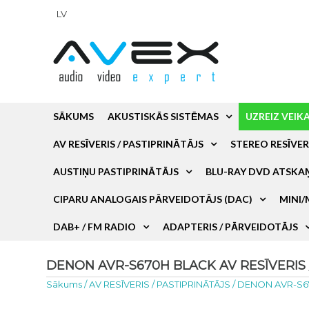
LV
SĀKUMS
AKUSTISKĀS SISTĒMAS
UZREIZ VEIK
AV RESĪVERIS / PASTIPRINĀTĀJS
STEREO RESĪVER
AUSTIŅU PASTIPRINĀTĀJS
BLU-RAY DVD ATSKA
CIPARU ANALOGAIS PĀRVEIDOTĀJS (DAC)
MINI/
DAB+ / FM RADIO
ADAPTERIS / PĀRVEIDOTĀJS
DENON AVR-S670H BLACK AV RESĪVERIS / 
Sākums
/
AV RESĪVERIS / PASTIPRINĀTĀJS
/
DENON AVR-S6