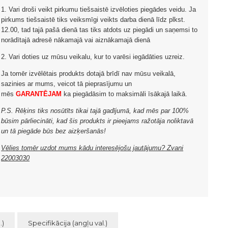
1. Vari droši veikt pirkumu tiešsaistē izvēloties piegādes veidu. Ja
pirkums tiešsaistē tiks veiksmīgi veikts darba dienā līdz plkst.
12.00, tad tajā pašā dienā tas tiks atdots uz piegādi un saņemsi to
norādītajā adresē nākamajā vai aiznākamajā dienā
2. Vari doties uz mūsu veikalu, kur to varēsi iegādāties uzreiz.
Ja tomēr izvēlētais produkts dotajā brīdī nav mūsu veikalā,
sazinies ar mums, veicot tā pieprasījumu un
mēs
GARANTĒJAM
ka piegādāsim to maksimāli īsākajā laikā.
P.S. Rēķins tiks nosūtīts tikai tajā gadījumā, kad mēs par 100%
būsim pārliecināti, kad šis produkts ir pieejams ražotāja noliktavā
un tā piegāde būs bez aizķeršanās!
Vēlies tomēr uzdot mums kādu interesējošu jautājumu? Zvani
22003030
.)
Specifikācija (angļu val.)