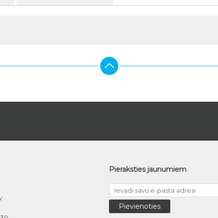
Pieraksties jaunumiem
v
030