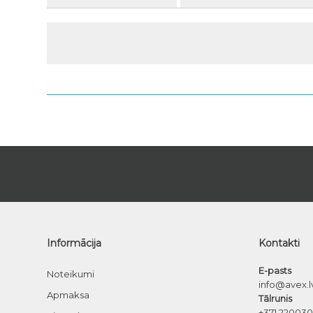
Informācija
Kontakti
E-pasts
Noteikumi
info@avex.l
Apmaksa
Tālrunis
+371 22003