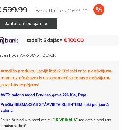
 599.99
Bez atlaides € 679.00
sadalīt 6 daļās =
€ 100.00
eces kods:
AVR-S670H BLACK
Atradi šo produktu Latvijā lētāk? Sūti saiti ar šo piedāvājumu
mums uz info@avex.lv un saņem mūsu cenas piedāvājumu,
ja tas būs iespējams!
AVEX salons tagad Brīvības gatvē 226 K-4, Rīgā
Privāta BEZMAKSAS STĀVVIETA KLIENTIEM tieši pie jaunā
salona!
Ja pie šī produkta redzi atzīmi
"
IR VEIKALĀ
"
tad dotais produkts
ir mūsu veikalā