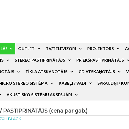
ALĀ!
OUTLET
TV/TELEVIZORI
PROJEKTORS
A
IS
STEREO PASTIPRINĀTĀJS
PRIEKŠPASTIPRINĀTĀJS
ŅOTĀJS
TĪKLA ATSKAŅOTĀJS
CD ATSKAŅOTĀJS
V
MICRO STEREO SISTĒMA
KABEĻI / VADI
SPRAUDŅI / KO
AKUSTISKO SISTĒMU AKSESUĀRI
PASTIPRINĀTĀJS (cena par gab.)
70H BLACK