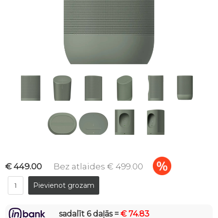
€ 449.00
Bez atlaides € 499.00
sadalīt 6 daļās =
€ 74.83