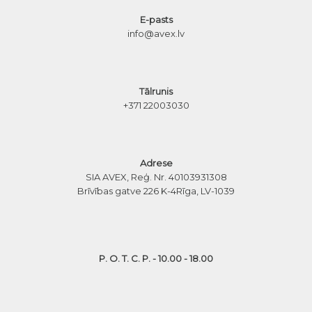
E-pasts
info@avex.lv
Tālrunis
+371 22003030
Adrese
SIA AVEX, Reģ. Nr. 40103931308
Brīvības gatve 226 K-4
Rīga, LV-1039
P. O. T. C. P. - 10.00 - 18.00