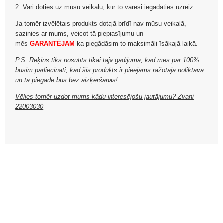
2. Vari doties uz mūsu veikalu, kur to varēsi iegādāties uzreiz.
Ja tomēr izvēlētais produkts dotajā brīdī nav mūsu veikalā,
sazinies ar mums, veicot tā pieprasījumu un
mēs
GARANTĒJAM
ka piegādāsim to maksimāli īsākajā laikā.
P.S. Rēķins tiks nosūtīts tikai tajā gadījumā, kad mēs par 100%
būsim pārliecināti, kad šis produkts ir pieejams ražotāja noliktavā
un tā piegāde būs bez aizķeršanās!
Vēlies tomēr uzdot mums kādu interesējošu jautājumu? Zvani
22003030