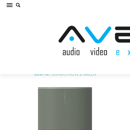
SONOS MOVE 2 GREEN Bezvadu akustiskā
sistēma (cena par gab.)
Sākums
/
AKUSTISKĀS SISTĒMAS
/
Bezvadu akustiskā
sistēma
/
SONOS MOVE 2 GREEN