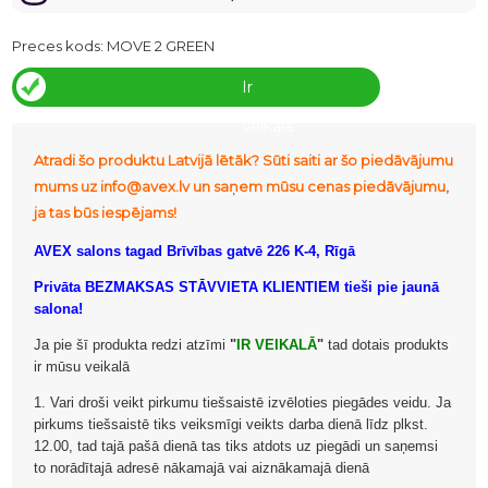
Preces kods:
MOVE 2 GREEN
Ir
veikalā
Atradi šo produktu Latvijā lētāk? Sūti saiti ar šo piedāvājumu
mums uz info@avex.lv un saņem mūsu cenas piedāvājumu,
ja tas būs iespējams!
AVEX salons tagad Brīvības gatvē 226 K-4, Rīgā
Privāta BEZMAKSAS STĀVVIETA KLIENTIEM tieši pie jaunā
salona!
Ja pie šī produkta redzi atzīmi
"
IR VEIKALĀ
"
tad dotais produkts
ir mūsu veikalā
1. Vari droši veikt pirkumu tiešsaistē izvēloties piegādes veidu. Ja
pirkums tiešsaistē tiks veiksmīgi veikts darba dienā līdz plkst.
12.00, tad tajā pašā dienā tas tiks atdots uz piegādi un saņemsi
to norādītajā adresē nākamajā vai aiznākamajā dienā