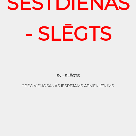
SESTDIENĀS
- SLĒGTS
Sv - SLĒGTS
* PĒC VIENOŠANĀS IESPĒJAMS APMEKLĒJUMS