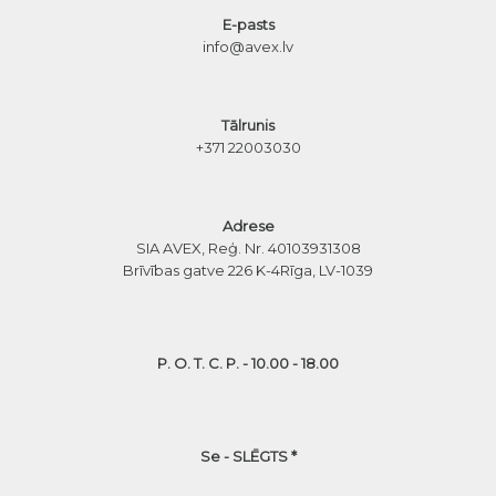
E-pasts
info@avex.lv
Tālrunis
+371 22003030
Adrese
SIA AVEX, Reģ. Nr. 40103931308
Brīvības gatve 226 K-4
Rīga, LV-1039
P. O. T. C. P. - 10.00 - 18.00
Se - SLĒGTS *