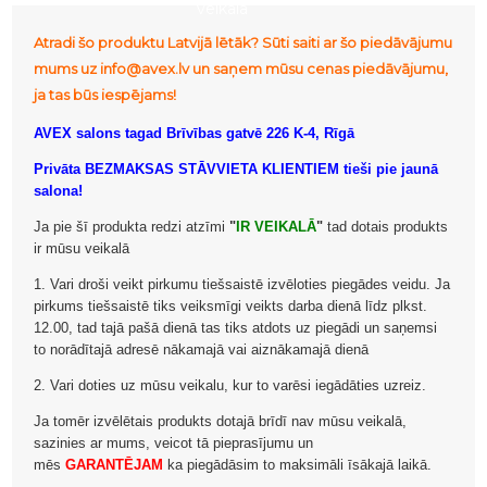
veikalā
Atradi šo produktu Latvijā lētāk? Sūti saiti ar šo piedāvājumu
mums uz info@avex.lv un saņem mūsu cenas piedāvājumu,
ja tas būs iespējams!
AVEX salons tagad Brīvības gatvē 226 K-4, Rīgā
Privāta BEZMAKSAS STĀVVIETA KLIENTIEM tieši pie jaunā
salona!
Ja pie šī produkta redzi atzīmi
"
IR VEIKALĀ
"
tad dotais produkts
ir mūsu veikalā
1. Vari droši veikt pirkumu tiešsaistē izvēloties piegādes veidu. Ja
pirkums tiešsaistē tiks veiksmīgi veikts darba dienā līdz plkst.
12.00, tad tajā pašā dienā tas tiks atdots uz piegādi un saņemsi
to norādītajā adresē nākamajā vai aiznākamajā dienā
2. Vari doties uz mūsu veikalu, kur to varēsi iegādāties uzreiz.
Ja tomēr izvēlētais produkts dotajā brīdī nav mūsu veikalā,
sazinies ar mums, veicot tā pieprasījumu un
mēs
GARANTĒJAM
ka piegādāsim to maksimāli īsākajā laikā.