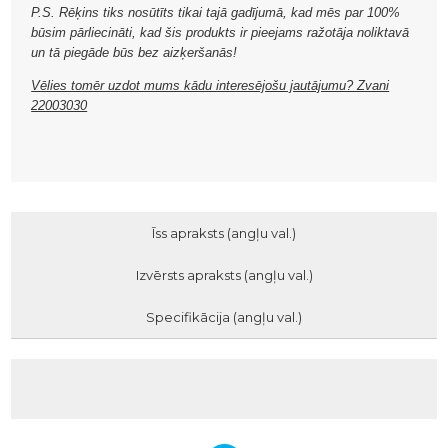
P.S. Rēķins tiks nosūtīts tikai tajā gadījumā, kad mēs par 100%
būsim pārliecināti, kad šis produkts ir pieejams ražotāja noliktavā
un tā piegāde būs bez aizķeršanās!
Vēlies tomēr uzdot mums kādu interesējošu jautājumu? Zvani
22003030
Īss apraksts (angļu val.)
Izvērsts apraksts (angļu val.)
Specifikācija (angļu val.)