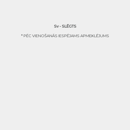
Sv - SLĒGTS
* PĒC VIENOŠANĀS IESPĒJAMS APMEKLĒJUMS