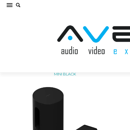
SONOS RAY/SUB MINI BLACK Komplekts (cena
par kompl.)
Sākums
/
AKUSTISKĀS SISTĒMAS
/
Komplekts
/
SONOS RAY/SUB
MINI BLACK