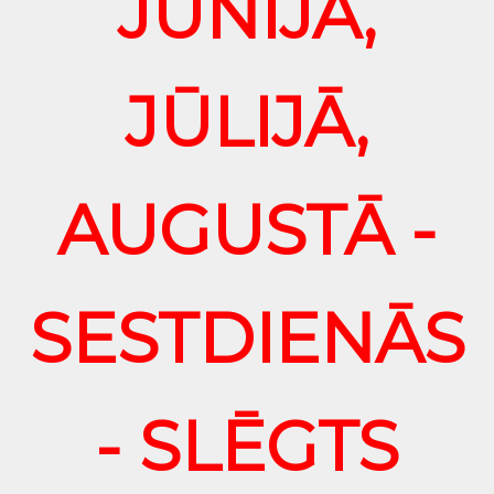
JŪNIJĀ,
JŪLIJĀ,
AUGUSTĀ -
SESTDIENĀS
- SLĒGTS