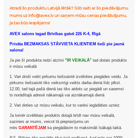
Atradi šo produktu Latvijā lētāk? Sūti saiti ar šo piedāvājumu
mums uz info@avex.lv un saņem mūsu cenas piedāvājumu,
ja tas būs iespējams!
AVEX salons tagad Brīvības gatvē 226 K-4, Rīgā
Privāta BEZMAKSAS STĀVVIETA KLIENTIEM tieši pie jaunā
salona!
Ja pie šī produkta redzi atzīmi
"
IR VEIKALĀ
"
tad dotais produkts
ir mūsu veikalā
1. Vari droši veikt pirkumu tiešsaistē izvēloties piegādes veidu. Ja
pirkums tiešsaistē tiks veiksmīgi veikts darba dienā līdz plkst.
12.00, tad tajā pašā dienā tas tiks atdots uz piegādi un saņemsi
to norādītajā adresē nākamajā vai aiznākamajā dienā
2. Vari doties uz mūsu veikalu, kur to varēsi iegādāties uzreiz.
Ja tomēr izvēlētais produkts dotajā brīdī nav mūsu veikalā,
sazinies ar mums, veicot tā pieprasījumu un
mēs
GARANTĒJAM
ka piegādāsim to maksimāli īsākajā laikā.
P.S. Rēķins tiks nosūtīts tikai tajā gadījumā, kad mēs par 100%