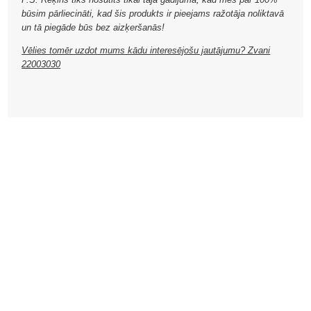
būsim pārliecināti, kad šis produkts ir pieejams ražotāja noliktavā
un tā piegāde būs bez aizķeršanās!
Vēlies tomēr uzdot mums kādu interesējošu jautājumu? Zvani
22003030