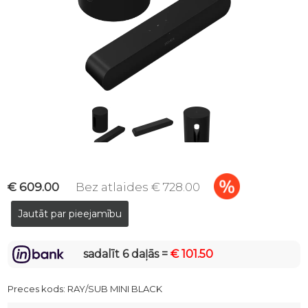
€ 609.00
Bez atlaides € 728.00
sadalīt 6 daļās =
€ 101.50
Preces kods:
RAY/SUB MINI BLACK