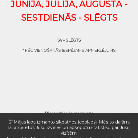
JŪNIJĀ, JŪLIJĀ, AUGUSTĀ -
SESTDIENĀS - SLĒGTS
Sv - SLĒGTS
* PĒC VIENOŠANĀS IESPĒJAMS APMEKLĒJUMS
Pieraksties jaunumiem
Šī Mājas lapa izmanto sīkdatnes (cookies). Mēs to darām,
lai atcerētos Jūsu izvēles un apkopotu statistiku par Jūsu
vizītēm.