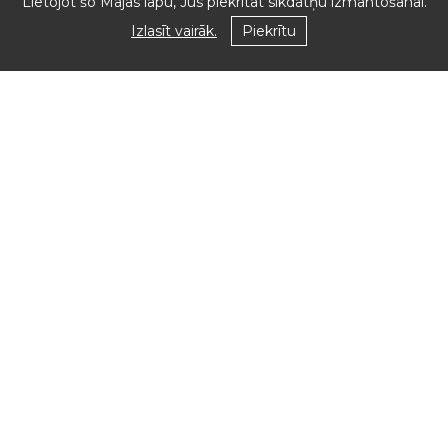
Lietojot šo Mājas lapu, Jūs piekrītat sīkdatņu izmantošanai.
Izlasīt vairāk.
Piekrītu
Mēs pieņemam
Seko mums