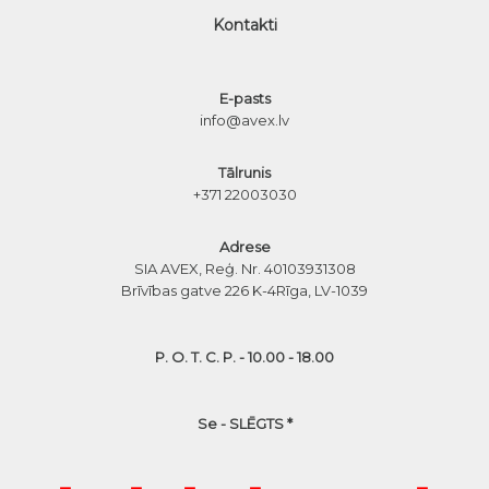
Kontakti
E-pasts
info@avex.lv
Tālrunis
+371 22003030
Adrese
SIA AVEX, Reģ. Nr. 40103931308
Brīvības gatve 226 K-4
Rīga, LV-1039
P. O. T. C. P. - 10.00 - 18.00
Se - SLĒGTS *