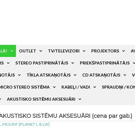
ALĀ!
OUTLET
TV/TELEVIZORI
PROJEKTORS
A
IS
STEREO PASTIPRINĀTĀJS
PRIEKŠPASTIPRINĀTĀJS
ŅOTĀJS
TĪKLA ATSKAŅOTĀJS
CD ATSKAŅOTĀJS
V
MICRO STEREO SISTĒMA
KABEĻI / VADI
SPRAUDŅI / KO
AKUSTISKO SISTĒMU AKSESUĀRI
KUSTISKO SISTĒMU AKSESUĀRI (cena par gab.)
 MOUNT (PLANET L & LW)