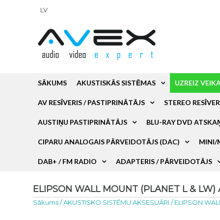
LV
SĀKUMS
AKUSTISKĀS SISTĒMAS
UZREIZ VEIK
AV RESĪVERIS / PASTIPRINĀTĀJS
STEREO RESĪVER
AUSTIŅU PASTIPRINĀTĀJS
BLU-RAY DVD ATSKA
CIPARU ANALOGAIS PĀRVEIDOTĀJS (DAC)
MINI/
DAB+ / FM RADIO
ADAPTERIS / PĀRVEIDOTĀJS
ELIPSON WALL MOUNT (PLANET L & LW) A
Sākums
/
AKUSTISKO SISTĒMU AKSESUĀRI
/
ELIPSON WALL