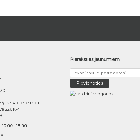
Pieraksties jaunumiem
v
030
eģ. Nr. 40103931308
ve 226 K-4
9
 - 10.00 - 18.00
 *