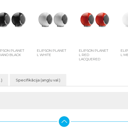
IPSON PLANET
ELIPSON PLANET
ELIPSON PLANET
ELI
PIANO BLACK
L WHITE
L RED
L M
LACQUERED
.)
Specifikācija (angļu val.)