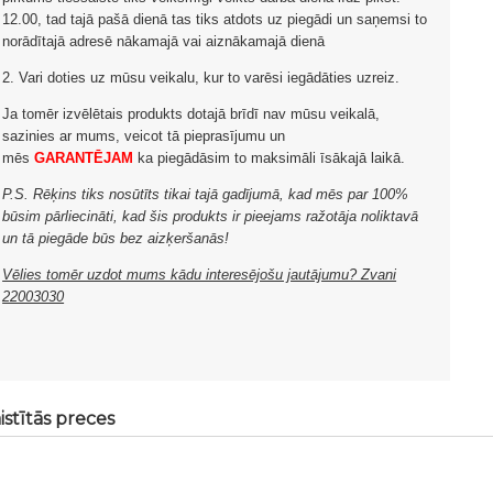
12.00, tad tajā pašā dienā tas tiks atdots uz piegādi un saņemsi to
norādītajā adresē nākamajā vai aiznākamajā dienā
2. Vari doties uz mūsu veikalu, kur to varēsi iegādāties uzreiz.
Ja tomēr izvēlētais produkts dotajā brīdī nav mūsu veikalā,
sazinies ar mums, veicot tā pieprasījumu un
mēs
GARANTĒJAM
ka piegādāsim to maksimāli īsākajā laikā.
P.S. Rēķins tiks nosūtīts tikai tajā gadījumā, kad mēs par 100%
būsim pārliecināti, kad šis produkts ir pieejams ražotāja noliktavā
un tā piegāde būs bez aizķeršanās!
Vēlies tomēr uzdot mums kādu interesējošu jautājumu? Zvani
22003030
istītās preces