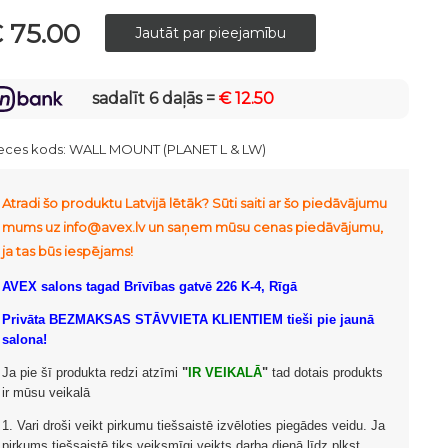
 75.00
sadalīt 6 daļās =
€ 12.50
eces kods:
WALL MOUNT (PLANET L & LW)
Atradi šo produktu Latvijā lētāk? Sūti saiti ar šo piedāvājumu
mums uz info@avex.lv un saņem mūsu cenas piedāvājumu,
ja tas būs iespējams!
AVEX salons tagad Brīvības gatvē 226 K-4, Rīgā
Privāta BEZMAKSAS STĀVVIETA KLIENTIEM tieši pie jaunā
salona!
Ja pie šī produkta redzi atzīmi
"
IR VEIKALĀ
"
tad dotais produkts
ir mūsu veikalā
1. Vari droši veikt pirkumu tiešsaistē izvēloties piegādes veidu. Ja
pirkums tiešsaistē tiks veiksmīgi veikts darba dienā līdz plkst.