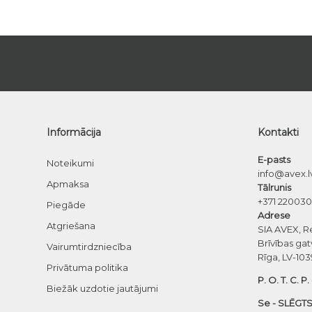
Informācija
Kontakti
E-pasts
Noteikumi
info@avex.l
Apmaksa
Tālrunis
+371 22003
Piegāde
Adrese
Atgriešana
SIA AVEX, R
Brīvības gat
Vairumtirdzniecība
Rīga, LV-103
Privātuma politika
P. O. T. C. P.
Biežāk uzdotie jautājumi
Se - SLĒGTS