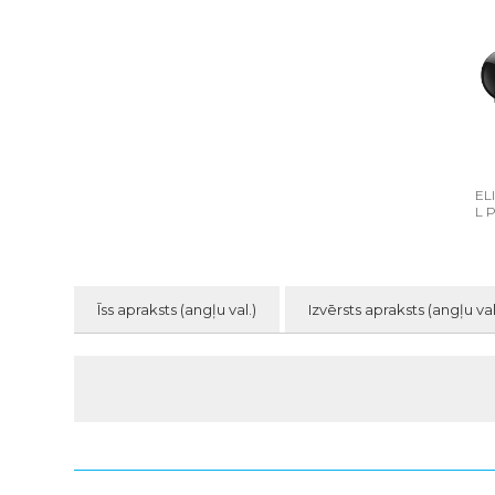
EL
L 
Īss apraksts (angļu val.)
Izvērsts apraksts (angļu val