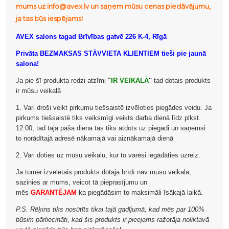
mums uz info@avex.lv un saņem mūsu cenas piedāvājumu,
ja tas būs iespējams!
AVEX salons tagad Brīvības gatvē 226 K-4, Rīgā
Privāta BEZMAKSAS STĀVVIETA KLIENTIEM tieši pie jaunā
salona!
Ja pie šī produkta redzi atzīmi
"
IR VEIKALĀ
"
tad dotais produkts
ir mūsu veikalā
1. Vari droši veikt pirkumu tiešsaistē izvēloties piegādes veidu. Ja
pirkums tiešsaistē tiks veiksmīgi veikts darba dienā līdz plkst.
12.00, tad tajā pašā dienā tas tiks atdots uz piegādi un saņemsi
to norādītajā adresē nākamajā vai aiznākamajā dienā
2. Vari doties uz mūsu veikalu, kur to varēsi iegādāties uzreiz.
Ja tomēr izvēlētais produkts dotajā brīdī nav mūsu veikalā,
sazinies ar mums, veicot tā pieprasījumu un
mēs
GARANTĒJAM
ka piegādāsim to maksimāli īsākajā laikā.
P.S. Rēķins tiks nosūtīts tikai tajā gadījumā, kad mēs par 100%
būsim pārliecināti, kad šis produkts ir pieejams ražotāja noliktavā