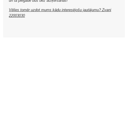
un tā piegāde būs bez aizķeršanās!
Vēlies tomēr uzdot mums kādu interesējošu jautājumu? Zvani
22003030