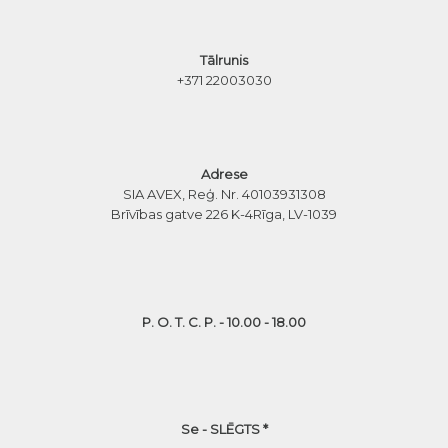
Tālrunis
+371 22003030
Adrese
SIA AVEX, Reģ. Nr. 40103931308
Brīvības gatve 226 K-4
Rīga, LV-1039
P. O. T. C. P. - 10.00 - 18.00
Se - SLĒGTS *