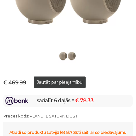
€ 469.99
sadalīt 6 daļās =
€ 78.33
Preces kods:
PLANET L SATURN DUST
Atradi šo produktu Latvijā lētāk? Sūti saiti ar šo piedāvājumu