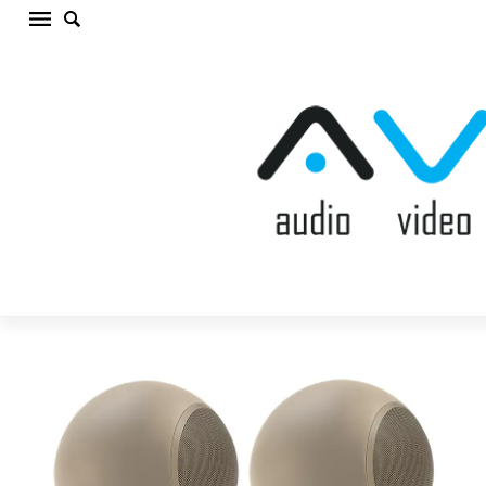
ELIPSON PLANET L SATURN DUST Plaukta
akustiskā sistēma (cena par gab.)
Sākums
/
AKUSTISKĀS SISTĒMAS
/
Plaukta akustiskā
sistēma
/
ELIPSON PLANET L SATURN DUST