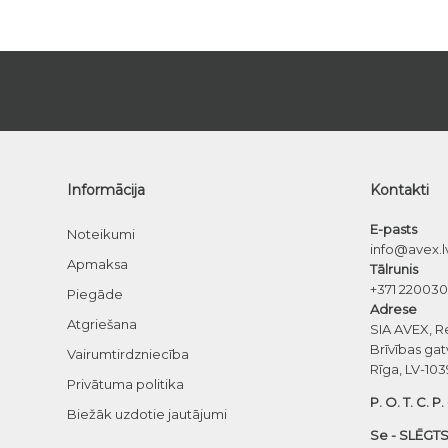
Informācija
Kontakti
E-pasts
Noteikumi
info@avex.l
Apmaksa
Tālrunis
+371 22003
Piegāde
Adrese
Atgriešana
SIA AVEX, R
Brīvības gat
Vairumtirdzniecība
Rīga, LV-103
Privātuma politika
P. O. T. C. P.
Biežāk uzdotie jautājumi
Se - SLĒGTS