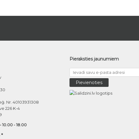
Pieraksties jaunumiem
v
030
eģ. Nr. 40103931308
ve 226 K-4
9
 - 10.00 - 18.00
 *