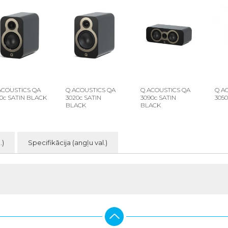
ACOUSTICS QA
Q ACOUSTICS QA
Q ACOUSTICS QA
Q A
10c SATIN BLACK
3020c SATIN
3090c SATIN
305
BLACK
BLACK
.)
Specifikācija (angļu val.)