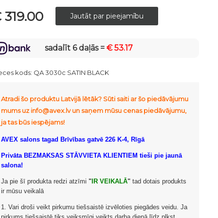
 319.00
sadalīt 6 daļās =
€ 53.17
eces kods:
QA 3030c SATIN BLACK
Atradi šo produktu Latvijā lētāk? Sūti saiti ar šo piedāvājumu
mums uz info@avex.lv un saņem mūsu cenas piedāvājumu,
ja tas būs iespējams!
AVEX salons tagad Brīvības gatvē 226 K-4, Rīgā
Privāta BEZMAKSAS STĀVVIETA KLIENTIEM tieši pie jaunā
salona!
Ja pie šī produkta redzi atzīmi
"
IR VEIKALĀ
"
tad dotais produkts
ir mūsu veikalā
1. Vari droši veikt pirkumu tiešsaistē izvēloties piegādes veidu. Ja
pirkums tiešsaistē tiks veiksmīgi veikts darba dienā līdz plkst.