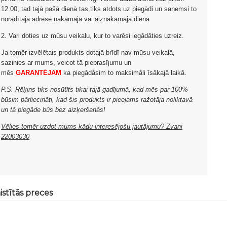
12.00, tad tajā pašā dienā tas tiks atdots uz piegādi un saņemsi to
norādītajā adresē nākamajā vai aiznākamajā dienā
2. Vari doties uz mūsu veikalu, kur to varēsi iegādāties uzreiz.
Ja tomēr izvēlētais produkts dotajā brīdī nav mūsu veikalā,
sazinies ar mums, veicot tā pieprasījumu un
mēs
GARANTĒJAM
ka piegādāsim to maksimāli īsākajā laikā.
P.S. Rēķins tiks nosūtīts tikai tajā gadījumā, kad mēs par 100%
būsim pārliecināti, kad šis produkts ir pieejams ražotāja noliktavā
un tā piegāde būs bez aizķeršanās!
Vēlies tomēr uzdot mums kādu interesējošu jautājumu? Zvani
22003030
istītās preces