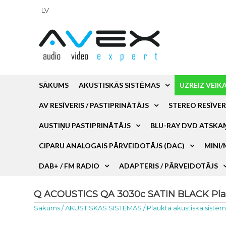
LV
SĀKUMS
AKUSTISKĀS SISTĒMAS
UZREIZ VEIK
AV RESĪVERIS / PASTIPRINĀTĀJS
STEREO RESĪVER
AUSTIŅU PASTIPRINĀTĀJS
BLU-RAY DVD ATSKA
CIPARU ANALOGAIS PĀRVEIDOTĀJS (DAC)
MINI/
DAB+ / FM RADIO
ADAPTERIS / PĀRVEIDOTĀJS
Q ACOUSTICS QA 3030c SATIN BLACK Plauk
Sākums
/
AKUSTISKĀS SISTĒMAS
/
Plaukta akustiskā sistē