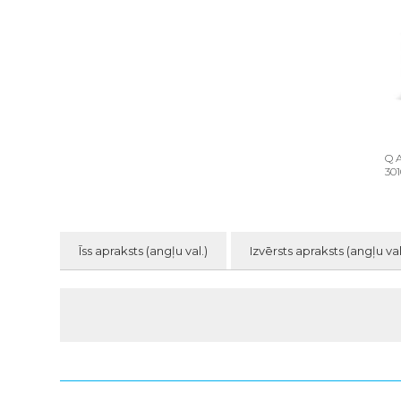
Q 
30
Īss apraksts (angļu val.)
Izvērsts apraksts (angļu val