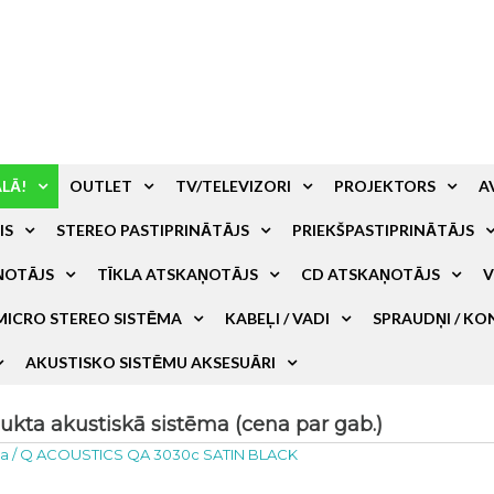
ALĀ!
OUTLET
TV/TELEVIZORI
PROJEKTORS
A
IS
STEREO PASTIPRINĀTĀJS
PRIEKŠPASTIPRINĀTĀJS
ŅOTĀJS
TĪKLA ATSKAŅOTĀJS
CD ATSKAŅOTĀJS
V
MICRO STEREO SISTĒMA
KABEĻI / VADI
SPRAUDŅI / KO
AKUSTISKO SISTĒMU AKSESUĀRI
ta akustiskā sistēma (cena par gab.)
ma
/
Q ACOUSTICS QA 3030c SATIN BLACK