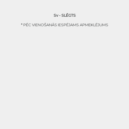
Sv - SLĒGTS
* PĒC VIENOŠANĀS IESPĒJAMS APMEKLĒJUMS