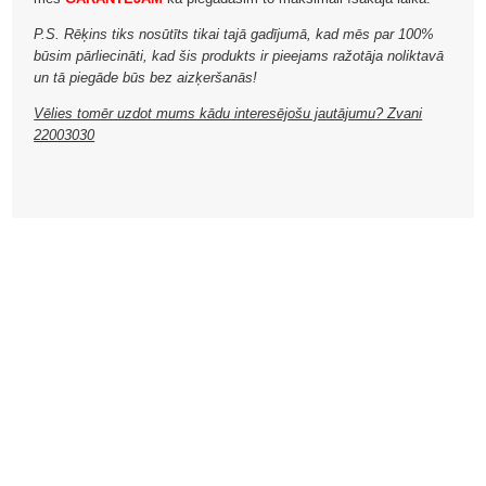
P.S. Rēķins tiks nosūtīts tikai tajā gadījumā, kad mēs par 100%
būsim pārliecināti, kad šis produkts ir pieejams ražotāja noliktavā
un tā piegāde būs bez aizķeršanās!
Vēlies tomēr uzdot mums kādu interesējošu jautājumu? Zvani
22003030