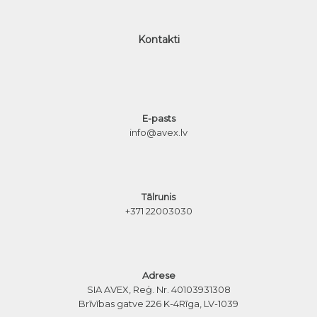
Kontakti
E-pasts
info@avex.lv
Tālrunis
+371 22003030
Adrese
SIA AVEX, Reģ. Nr. 40103931308
Brīvības gatve 226 K-4
Rīga, LV-1039