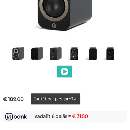
€ 189.00
sadalīt 6 daļās =
€ 31.50