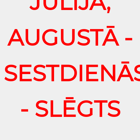
JŪLIJĀ,
AUGUSTĀ -
SESTDIENĀ
- SLĒGTS