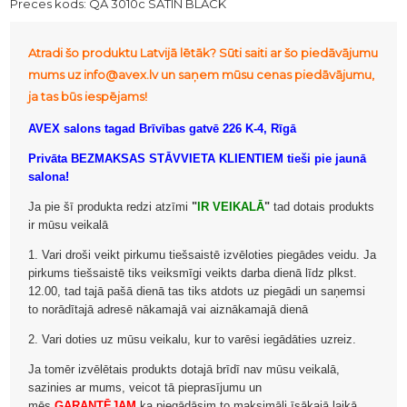
Preces kods:
QA 3010c SATIN BLACK
Atradi šo produktu Latvijā lētāk? Sūti saiti ar šo piedāvājumu
mums uz info@avex.lv un saņem mūsu cenas piedāvājumu,
ja tas būs iespējams!
AVEX salons tagad Brīvības gatvē 226 K-4, Rīgā
Privāta BEZMAKSAS STĀVVIETA KLIENTIEM tieši pie jaunā
salona!
Ja pie šī produkta redzi atzīmi
"
IR VEIKALĀ
"
tad dotais produkts
ir mūsu veikalā
1. Vari droši veikt pirkumu tiešsaistē izvēloties piegādes veidu. Ja
pirkums tiešsaistē tiks veiksmīgi veikts darba dienā līdz plkst.
12.00, tad tajā pašā dienā tas tiks atdots uz piegādi un saņemsi
to norādītajā adresē nākamajā vai aiznākamajā dienā
2. Vari doties uz mūsu veikalu, kur to varēsi iegādāties uzreiz.
Ja tomēr izvēlētais produkts dotajā brīdī nav mūsu veikalā,
sazinies ar mums, veicot tā pieprasījumu un
mēs
GARANTĒJAM
ka piegādāsim to maksimāli īsākajā laikā.