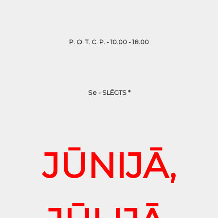
P. O. T. C. P. - 10.00 - 18.00
Se - SLĒGTS *
JŪNIJĀ,