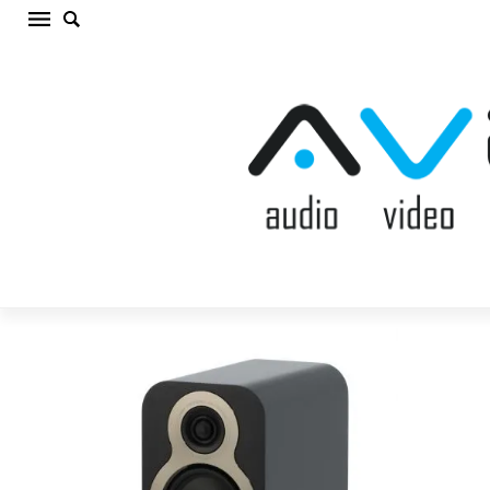
Q ACOUSTICS QA 3010c SATIN BLACK Plaukta
akustiskā sistēma (cena par gab.)
Sākums
/
AKUSTISKĀS SISTĒMAS
/
Plaukta akustiskā sistēma
/
Q
ACOUSTICS QA 3010c SATIN BLACK