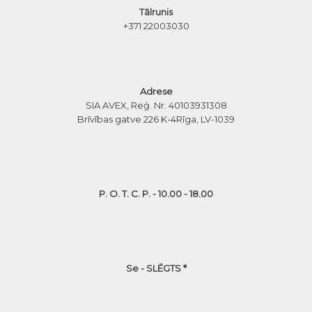
Tālrunis
+371 22003030
Adrese
SIA AVEX, Reģ. Nr. 40103931308
Brīvības gatve 226 K-4
Rīga, LV-1039
P. O. T. C. P. - 10.00 - 18.00
Se - SLĒGTS *