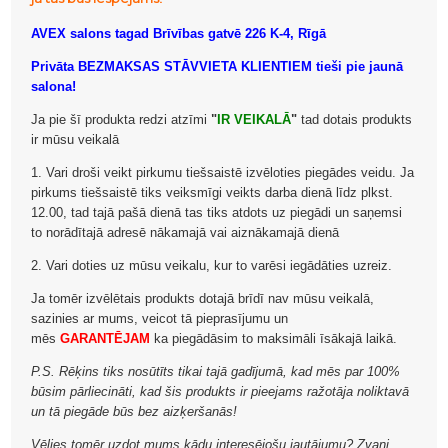
AVEX salons tagad Brīvības gatvē 226 K-4, Rīgā
Privāta BEZMAKSAS STĀVVIETA KLIENTIEM tieši pie jaunā
salona!
Ja pie šī produkta redzi atzīmi
"
IR VEIKALĀ
"
tad dotais produkts
ir mūsu veikalā
1. Vari droši veikt pirkumu tiešsaistē izvēloties piegādes veidu. Ja
pirkums tiešsaistē tiks veiksmīgi veikts darba dienā līdz plkst.
12.00, tad tajā pašā dienā tas tiks atdots uz piegādi un saņemsi
to norādītajā adresē nākamajā vai aiznākamajā dienā
2. Vari doties uz mūsu veikalu, kur to varēsi iegādāties uzreiz.
Ja tomēr izvēlētais produkts dotajā brīdī nav mūsu veikalā,
sazinies ar mums, veicot tā pieprasījumu un
mēs
GARANTĒJAM
ka piegādāsim to maksimāli īsākajā laikā.
P.S. Rēķins tiks nosūtīts tikai tajā gadījumā, kad mēs par 100%
būsim pārliecināti, kad šis produkts ir pieejams ražotāja noliktavā
un tā piegāde būs bez aizķeršanās!
Vēlies tomēr uzdot mums kādu interesējošu jautājumu? Zvani