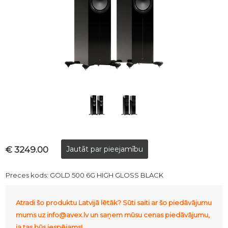
€ 3249.00
Preces kods:
GOLD 500 6G HIGH GLOSS BLACK
Atradi šo produktu Latvijā lētāk? Sūti saiti ar šo piedāvājumu
mums uz info@avex.lv un saņem mūsu cenas piedāvājumu,
ja tas būs iespējams!