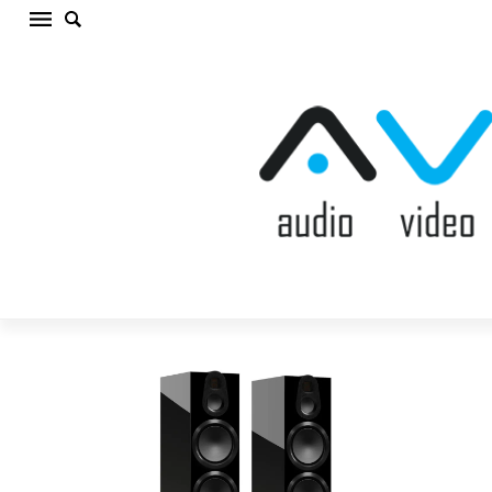
MONITOR AUDIO GOLD 500 6G HIGH GLOSS
BLACK Grīdas akustiskā sistēma (cena par
gab.)
Sākums
/
AKUSTISKĀS SISTĒMAS
/
Grīdas akustiskā
sistēma
/
MONITOR AUDIO GOLD 500 6G HIGH GLOSS BLACK