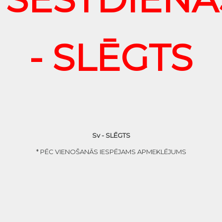
- SLĒGTS
Sv - SLĒGTS
* PĒC VIENOŠANĀS IESPĒJAMS APMEKLĒJUMS