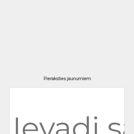
Pieraksties jaunumiem