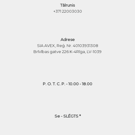
Tālrunis
+371 22003030
Adrese
SIA AVEX, Reģ. Nr. 40103931308
Brīvības gatve 226 K-4
Rīga, LV-1039
P. O. T. C. P. - 10.00 - 18.00
Se - SLĒGTS *