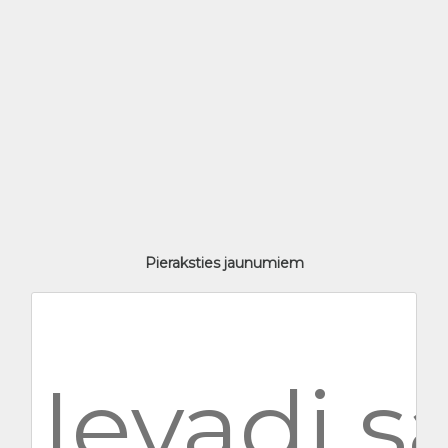
Pieraksties jaunumiem