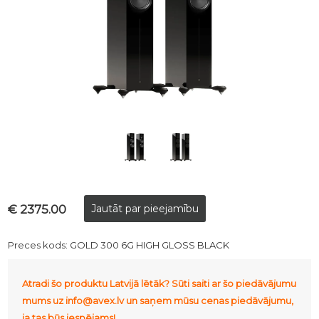
€ 2375.00
Preces kods:
GOLD 300 6G HIGH GLOSS BLACK
Atradi šo produktu Latvijā lētāk? Sūti saiti ar šo piedāvājumu
mums uz info@avex.lv un saņem mūsu cenas piedāvājumu,
ja tas būs iespējams!