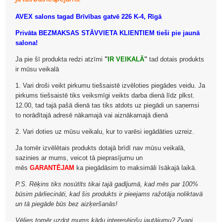
AVEX salons tagad Brīvības gatvē 226 K-4, Rīgā
Privāta BEZMAKSAS STĀVVIETA KLIENTIEM tieši pie jaunā
salona!
Ja pie šī produkta redzi atzīmi
"
IR VEIKALĀ
"
tad dotais produkts
ir mūsu veikalā
1. Vari droši veikt pirkumu tiešsaistē izvēloties piegādes veidu. Ja
pirkums tiešsaistē tiks veiksmīgi veikts darba dienā līdz plkst.
12.00, tad tajā pašā dienā tas tiks atdots uz piegādi un saņemsi
to norādītajā adresē nākamajā vai aiznākamajā dienā
2. Vari doties uz mūsu veikalu, kur to varēsi iegādāties uzreiz.
Ja tomēr izvēlētais produkts dotajā brīdī nav mūsu veikalā,
sazinies ar mums, veicot tā pieprasījumu un
mēs
GARANTĒJAM
ka piegādāsim to maksimāli īsākajā laikā.
P.S. Rēķins tiks nosūtīts tikai tajā gadījumā, kad mēs par 100%
būsim pārliecināti, kad šis produkts ir pieejams ražotāja noliktavā
un tā piegāde būs bez aizķeršanās!
Vēlies tomēr uzdot mums kādu interesējošu jautājumu? Zvani