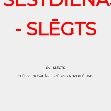
- SLĒGTS
Sv - SLĒGTS
* PĒC VIENOŠANĀS IESPĒJAMS APMEKLĒJUMS