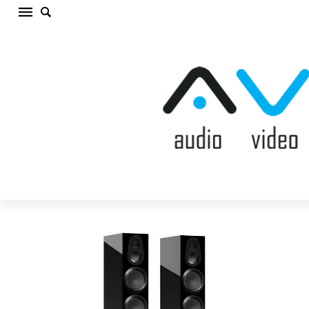
MONITOR AUDIO GOLD 300 6G HIGH GLOSS
BLACK Grīdas akustiskā sistēma (cena par
gab.)
Sākums
/
AKUSTISKĀS SISTĒMAS
/
Grīdas akustiskā
sistēma
/
MONITOR AUDIO GOLD 300 6G HIGH GLOSS BLACK