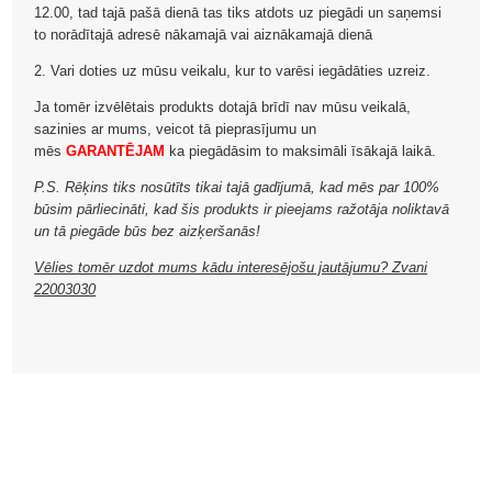
12.00, tad tajā pašā dienā tas tiks atdots uz piegādi un saņemsi
to norādītajā adresē nākamajā vai aiznākamajā dienā
2. Vari doties uz mūsu veikalu, kur to varēsi iegādāties uzreiz.
Ja tomēr izvēlētais produkts dotajā brīdī nav mūsu veikalā,
sazinies ar mums, veicot tā pieprasījumu un
mēs
GARANTĒJAM
ka piegādāsim to maksimāli īsākajā laikā.
P.S. Rēķins tiks nosūtīts tikai tajā gadījumā, kad mēs par 100%
būsim pārliecināti, kad šis produkts ir pieejams ražotāja noliktavā
un tā piegāde būs bez aizķeršanās!
Vēlies tomēr uzdot mums kādu interesējošu jautājumu? Zvani
22003030