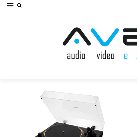
VESTLYD PRO T2 BLACK VINILA PLAŠU
ATSKAŅOTĀJS (cena par gab.)
Sākums
/
VINILA PLAŠU ATSKAŅOTĀJS
/
VESTLYD PRO T2 BLACK