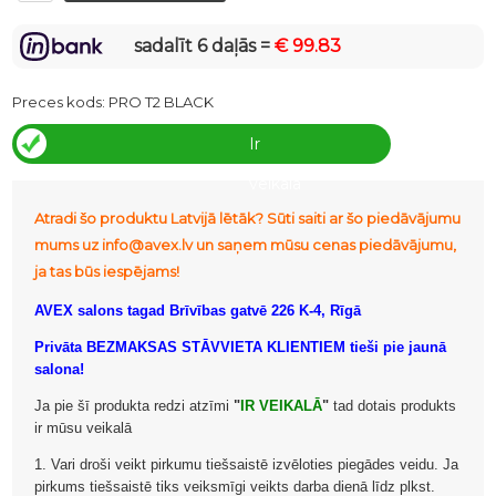
sadalīt 6 daļās =
€ 99.83
Preces kods:
PRO T2 BLACK
Ir
veikalā
Atradi šo produktu Latvijā lētāk? Sūti saiti ar šo piedāvājumu
mums uz info@avex.lv un saņem mūsu cenas piedāvājumu,
ja tas būs iespējams!
AVEX salons tagad Brīvības gatvē 226 K-4, Rīgā
Privāta BEZMAKSAS STĀVVIETA KLIENTIEM tieši pie jaunā
salona!
Ja pie šī produkta redzi atzīmi
"
IR VEIKALĀ
"
tad dotais produkts
ir mūsu veikalā
1. Vari droši veikt pirkumu tiešsaistē izvēloties piegādes veidu. Ja
pirkums tiešsaistē tiks veiksmīgi veikts darba dienā līdz plkst.