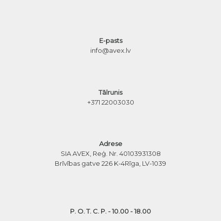
E-pasts
info@avex.lv
Tālrunis
+371 22003030
Adrese
SIA AVEX, Reģ. Nr. 40103931308
Brīvības gatve 226 K-4
Rīga, LV-1039
P. O. T. C. P. - 10.00 - 18.00