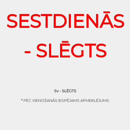
SESTDIENĀS
- SLĒGTS
Sv - SLĒGTS
* PĒC VIENOŠANĀS IESPĒJAMS APMEKLĒJUMS