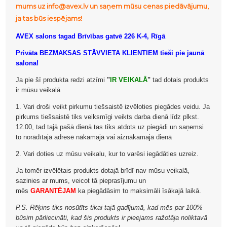
mums uz info@avex.lv un saņem mūsu cenas piedāvājumu,
ja tas būs iespējams!
AVEX salons tagad Brīvības gatvē 226 K-4, Rīgā
Privāta BEZMAKSAS STĀVVIETA KLIENTIEM tieši pie jaunā
salona!
Ja pie šī produkta redzi atzīmi
"
IR VEIKALĀ
"
tad dotais produkts
ir mūsu veikalā
1. Vari droši veikt pirkumu tiešsaistē izvēloties piegādes veidu. Ja
pirkums tiešsaistē tiks veiksmīgi veikts darba dienā līdz plkst.
12.00, tad tajā pašā dienā tas tiks atdots uz piegādi un saņemsi
to norādītajā adresē nākamajā vai aiznākamajā dienā
2. Vari doties uz mūsu veikalu, kur to varēsi iegādāties uzreiz.
Ja tomēr izvēlētais produkts dotajā brīdī nav mūsu veikalā,
sazinies ar mums, veicot tā pieprasījumu un
mēs
GARANTĒJAM
ka piegādāsim to maksimāli īsākajā laikā.
P.S. Rēķins tiks nosūtīts tikai tajā gadījumā, kad mēs par 100%
būsim pārliecināti, kad šis produkts ir pieejams ražotāja noliktavā