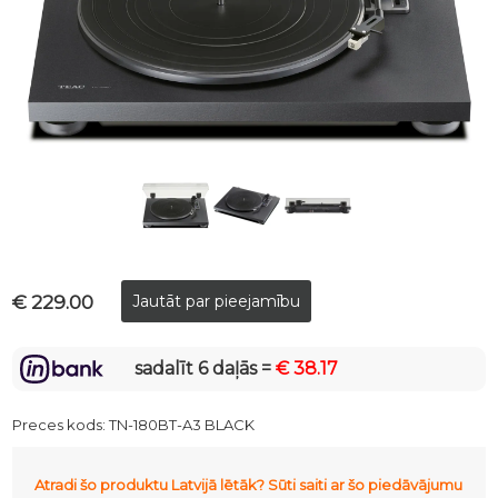
€ 229.00
sadalīt 6 daļās =
€ 38.17
Preces kods:
TN-180BT-A3 BLACK
Atradi šo produktu Latvijā lētāk? Sūti saiti ar šo piedāvājumu