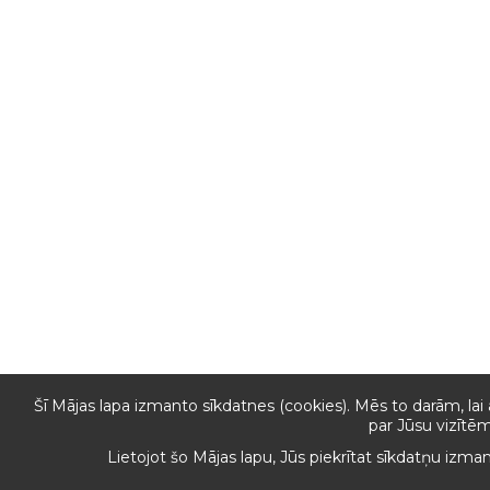
Šī Mājas lapa izmanto sīkdatnes (cookies). Mēs to darām, lai
par Jūsu vizītēm
Lietojot šo Mājas lapu, Jūs piekrītat sīkdatņu izma