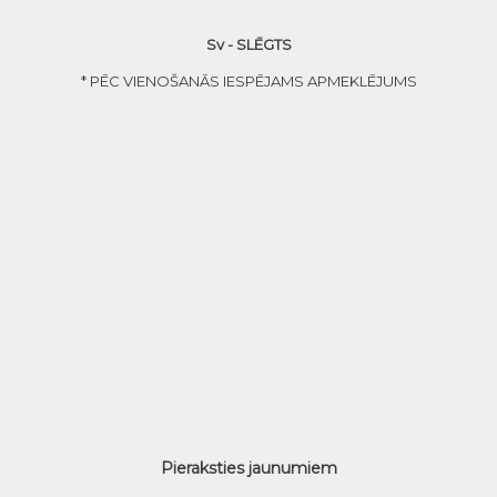
Sv - SLĒGTS
* PĒC VIENOŠANĀS IESPĒJAMS APMEKLĒJUMS
Pieraksties jaunumiem