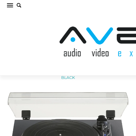
TEAC TN-180BT-A3 BLACK VINILA PLAŠU
ATSKAŅOTĀJS (cena par gab.)
Sākums
/
VINILA PLAŠU ATSKAŅOTĀJS
/
TEAC TN-180BT-A3
BLACK