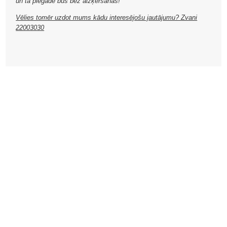
un tā piegāde būs bez aizķeršanās!
Vēlies tomēr uzdot mums kādu interesējošu jautājumu? Zvani
22003030