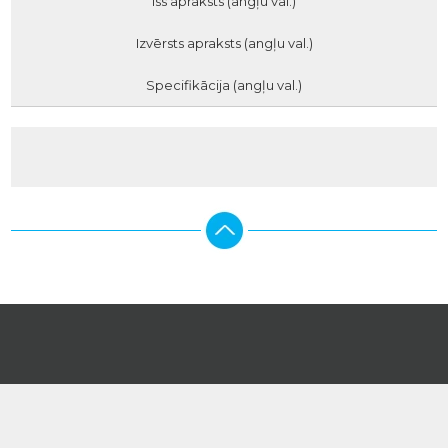
Īss apraksts (angļu val.)
Izvērsts apraksts (angļu val.)
Specifikācija (angļu val.)