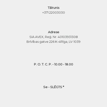
Tālrunis
+371 22003030
Adrese
SIA AVEX, Reģ. Nr. 40103931308
Brīvības gatve 226 K-4
Rīga, LV-1039
P. O. T. C. P. - 10.00 - 18.00
Se - SLĒGTS *