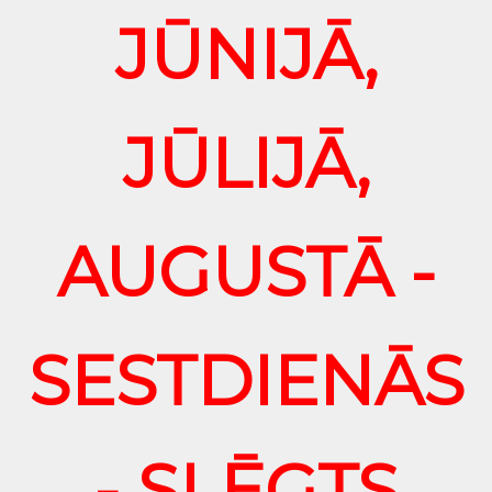
JŪNIJĀ,
JŪLIJĀ,
AUGUSTĀ -
SESTDIENĀS
- SLĒGTS