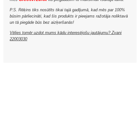
P.S. Rēķins tiks nosūtīts tikai tajā gadījumā, kad mēs par 100%
būsim pārliecināti, kad šis produkts ir pieejams ražotāja noliktavā
un tā piegāde būs bez aizķeršanās!
Vēlies tomēr uzdot mums kādu interesējošu jautājumu? Zvani
22003030