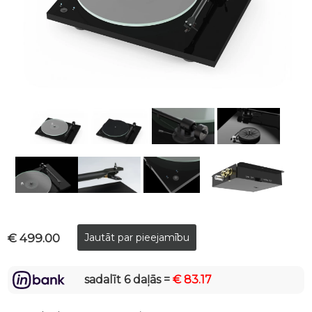
€ 499.00
sadalīt 6 daļās =
€ 83.17