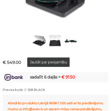
€ 549.00
sadalīt 6 daļās =
€ 91.50
Preces kods:
C 558 BLACK
Atradi šo produktu Latvijā lētāk? Sūti saiti ar šo piedāvājumu
mums uz info@avex.lv un saņem mūsu cenas piedāvājumu,