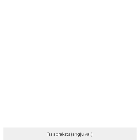
Īss apraksts (angļu val.)