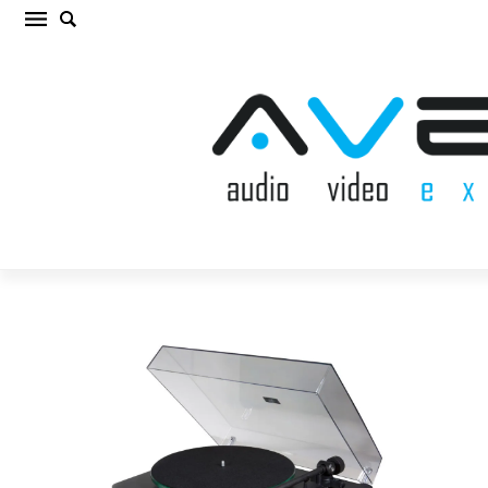
NAD C 558 BLACK VINILA PLAŠU
ATSKAŅOTĀJS (cena par gab.)
Sākums
/
VINILA PLAŠU ATSKAŅOTĀJS
/
NAD C 558 BLACK