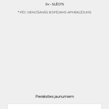
Sv - SLĒGTS
* PĒC VIENOŠANĀS IESPĒJAMS APMEKLĒJUMS
Pieraksties jaunumiem