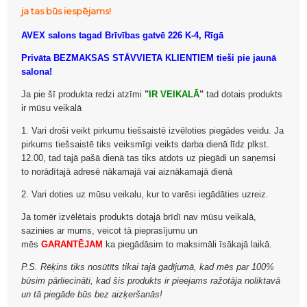
ja tas būs iespējams!
AVEX salons tagad Brīvības gatvē 226 K-4, Rīgā
Privāta BEZMAKSAS STĀVVIETA KLIENTIEM tieši pie jaunā
salona!
Ja pie šī produkta redzi atzīmi
"
IR VEIKALĀ
"
tad dotais produkts
ir mūsu veikalā
1. Vari droši veikt pirkumu tiešsaistē izvēloties piegādes veidu. Ja
pirkums tiešsaistē tiks veiksmīgi veikts darba dienā līdz plkst.
12.00, tad tajā pašā dienā tas tiks atdots uz piegādi un saņemsi
to norādītajā adresē nākamajā vai aiznākamajā dienā
2. Vari doties uz mūsu veikalu, kur to varēsi iegādāties uzreiz.
Ja tomēr izvēlētais produkts dotajā brīdī nav mūsu veikalā,
sazinies ar mums, veicot tā pieprasījumu un
mēs
GARANTĒJAM
ka piegādāsim to maksimāli īsākajā laikā.
P.S. Rēķins tiks nosūtīts tikai tajā gadījumā, kad mēs par 100%
būsim pārliecināti, kad šis produkts ir pieejams ražotāja noliktavā
un tā piegāde būs bez aizķeršanās!