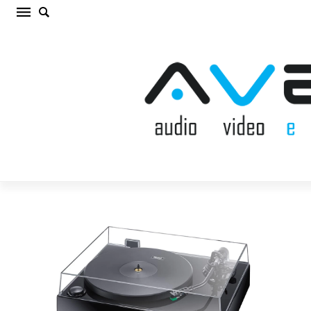
MAGNAT MTT 990 Black VINILA PLAŠU
ATSKAŅOTĀJS (cena par gab.)
Sākums
/
VINILA PLAŠU ATSKAŅOTĀJS
/
MAGNAT MTT 990 Black