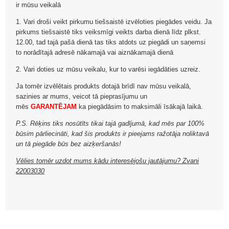
ir mūsu veikalā
1. Vari droši veikt pirkumu tiešsaistē izvēloties piegādes veidu. Ja
pirkums tiešsaistē tiks veiksmīgi veikts darba dienā līdz plkst.
12.00, tad tajā pašā dienā tas tiks atdots uz piegādi un saņemsi
to norādītajā adresē nākamajā vai aiznākamajā dienā
2. Vari doties uz mūsu veikalu, kur to varēsi iegādāties uzreiz.
Ja tomēr izvēlētais produkts dotajā brīdī nav mūsu veikalā,
sazinies ar mums, veicot tā pieprasījumu un
mēs
GARANTĒJAM
ka piegādāsim to maksimāli īsākajā laikā.
P.S. Rēķins tiks nosūtīts tikai tajā gadījumā, kad mēs par 100%
būsim pārliecināti, kad šis produkts ir pieejams ražotāja noliktavā
un tā piegāde būs bez aizķeršanās!
Vēlies tomēr uzdot mums kādu interesējošu jautājumu? Zvani
22003030