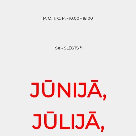
P. O. T. C. P. - 10.00 - 18.00
Se - SLĒGTS *
JŪNIJĀ,
JŪLIJĀ,