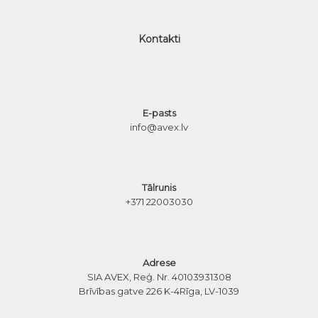
Kontakti
E-pasts
info@avex.lv
Tālrunis
+371 22003030
Adrese
SIA AVEX, Reģ. Nr. 40103931308
Brīvības gatve 226 K-4
Rīga, LV-1039