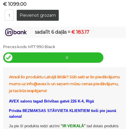
€ 1099.00
sadalīt 6 daļās =
€ 183.17
Preces kods:
MTT 990 Black
Ir
veikalā
Atradi šo produktu Latvijā lētāk? Sūti saiti ar šo piedāvājumu
mums uz info@avex.lv un saņem mūsu cenas piedāvājumu,
ja tas būs iespējams!
AVEX salons tagad Brīvības gatvē 226 K-4, Rīgā
Privāta BEZMAKSAS STĀVVIETA KLIENTIEM tieši pie jaunā
salona!
Ja pie šī produkta redzi atzīmi
"
IR VEIKALĀ
"
tad dotais produkts