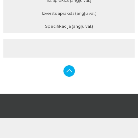
Īss apraksts (angļu val.)
Izvērsts apraksts (angļu val.)
Specifikācija (angļu val.)