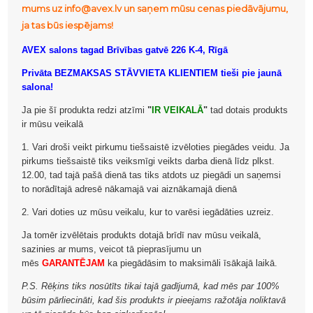
mums uz info@avex.lv un saņem mūsu cenas piedāvājumu,
ja tas būs iespējams!
AVEX salons tagad Brīvības gatvē 226 K-4, Rīgā
Privāta BEZMAKSAS STĀVVIETA KLIENTIEM tieši pie jaunā
salona!
Ja pie šī produkta redzi atzīmi
"
IR VEIKALĀ
"
tad dotais produkts
ir mūsu veikalā
1. Vari droši veikt pirkumu tiešsaistē izvēloties piegādes veidu. Ja
pirkums tiešsaistē tiks veiksmīgi veikts darba dienā līdz plkst.
12.00, tad tajā pašā dienā tas tiks atdots uz piegādi un saņemsi
to norādītajā adresē nākamajā vai aiznākamajā dienā
2. Vari doties uz mūsu veikalu, kur to varēsi iegādāties uzreiz.
Ja tomēr izvēlētais produkts dotajā brīdī nav mūsu veikalā,
sazinies ar mums, veicot tā pieprasījumu un
mēs
GARANTĒJAM
ka piegādāsim to maksimāli īsākajā laikā.
P.S. Rēķins tiks nosūtīts tikai tajā gadījumā, kad mēs par 100%
būsim pārliecināti, kad šis produkts ir pieejams ražotāja noliktavā