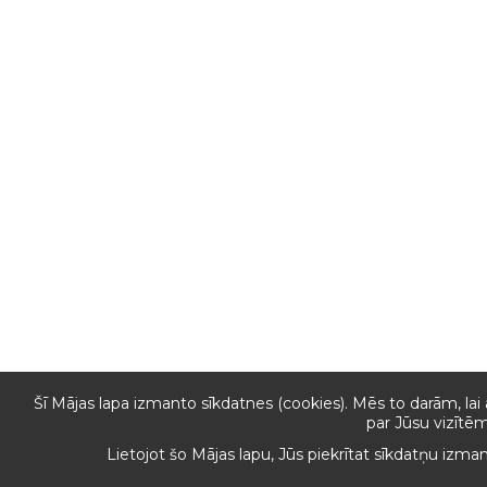
Šī Mājas lapa izmanto sīkdatnes (cookies). Mēs to darām, lai
par Jūsu vizītēm
Lietojot šo Mājas lapu, Jūs piekrītat sīkdatņu izma