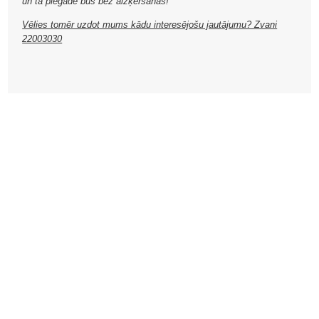
un tā piegāde būs bez aizķeršanās!
Vēlies tomēr uzdot mums kādu interesējošu jautājumu? Zvani
22003030