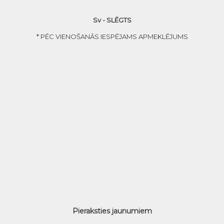
Sv - SLĒGTS
* PĒC VIENOŠANĀS IESPĒJAMS APMEKLĒJUMS
Pieraksties jaunumiem