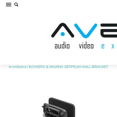
BOWERS & WILKINS ZEPPELIN WALL
BRACKET TV sienas stiprinājums / kronšteins
Sākums
/
AV MĒBELES/STATNES
/
TV sienas stiprinājums /
kronšteins
/
BOWERS & WILKINS ZEPPELIN WALL BRACKET