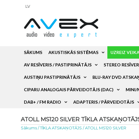
LV
SĀKUMS
AKUSTISKĀS SISTĒMAS
UZREIZ VEIK
AV RESĪVERIS / PASTIPRINĀTĀJS
STEREO RESĪVER
AUSTIŅU PASTIPRINĀTĀJS
BLU-RAY DVD ATSKA
CIPARU ANALOGAIS PĀRVEIDOTĀJS (DAC)
MINI/
DAB+ / FM RADIO
ADAPTERIS / PĀRVEIDOTĀJS
ATOLL MS120 SILVER TĪKLA ATSKAŅOTĀJS 
Sākums
/
TĪKLA ATSKAŅOTĀJS
/
ATOLL MS120 SILVER