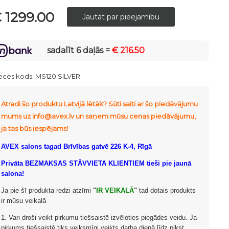
 1299.00
sadalīt 6 daļās =
€ 216.50
eces kods:
MS120 SILVER
Atradi šo produktu Latvijā lētāk? Sūti saiti ar šo piedāvājumu
mums uz info@avex.lv un saņem mūsu cenas piedāvājumu,
ja tas būs iespējams!
AVEX salons tagad Brīvības gatvē 226 K-4, Rīgā
Privāta BEZMAKSAS STĀVVIETA KLIENTIEM tieši pie jaunā
salona!
Ja pie šī produkta redzi atzīmi
"
IR VEIKALĀ
"
tad dotais produkts
ir mūsu veikalā
1. Vari droši veikt pirkumu tiešsaistē izvēloties piegādes veidu. Ja
pirkums tiešsaistē tiks veiksmīgi veikts darba dienā līdz plkst.