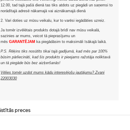
12.00, tad tajā pašā dienā tas tiks atdots uz piegādi un saņemsi to
norādītajā adresē nākamajā vai aiznākamajā dienā
2. Vari doties uz mūsu veikalu, kur to varēsi iegādāties uzreiz.
Ja tomēr izvēlētais produkts dotajā brīdī nav mūsu veikalā,
sazinies ar mums, veicot tā pieprasījumu un
mēs
GARANTĒJAM
ka piegādāsim to maksimāli īsākajā laikā.
P.S. Rēķins tiks nosūtīts tikai tajā gadījumā, kad mēs par 100%
būsim pārliecināti, kad šis produkts ir pieejams ražotāja noliktavā
un tā piegāde būs bez aizķeršanās!
Vēlies tomēr uzdot mums kādu interesējošu jautājumu? Zvani
22003030
istītās preces