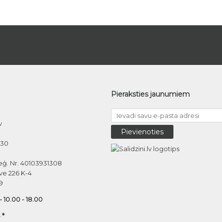
Pieraksties jaunumiem
v
030
eģ. Nr. 40103931308
ve 226 K-4
9
 - 10.00 - 18.00
 *