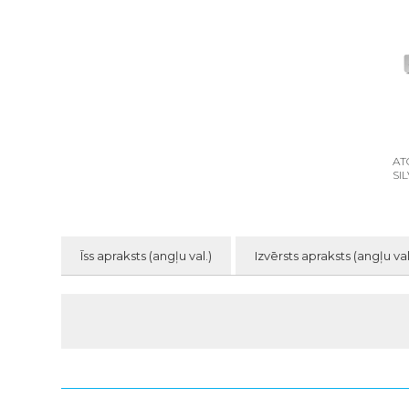
AT
SI
Īss apraksts (angļu val.)
Izvērsts apraksts (angļu val