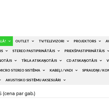
ALĀ!
OUTLET
TV/TELEVIZORI
PROJEKTORS
A
IS
STEREO PASTIPRINĀTĀJS
PRIEKŠPASTIPRINĀTĀJS
ŅOTĀJS
TĪKLA ATSKAŅOTĀJS
CD ATSKAŅOTĀJS
V
MICRO STEREO SISTĒMA
KABEĻI / VADI
SPRAUDŅI / KO
AKUSTISKO SISTĒMU AKSESUĀRI
(cena par gab.)