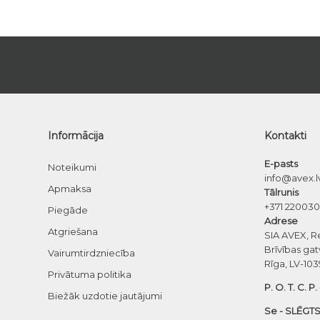
Informācija
Kontakti
E-pasts
Noteikumi
info@avex.l
Apmaksa
Tālrunis
+371 22003
Piegāde
Adrese
Atgriešana
SIA AVEX, R
Brīvības gat
Vairumtirdzniecība
Rīga, LV-103
Privātuma politika
P. O. T. C. P.
Biežāk uzdotie jautājumi
Se - SLĒGTS