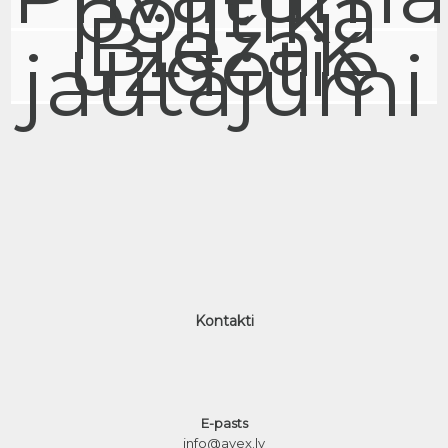
politika
Biežāk
uzdotie
jautājumi
Kontakti
E-pasts
info@avex.lv