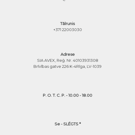
Tālrunis
+371 22003030
Adrese
SIA AVEX, Reģ. Nr. 40103931308
Brīvības gatve 226 K-4
Rīga, LV-1039
P. O. T. C. P. - 10.00 - 18.00
Se - SLĒGTS *