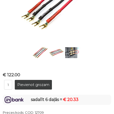
€ 122.00
sadalīt 6 daļās =
€ 20.33
Preces kods:
COD: 12709