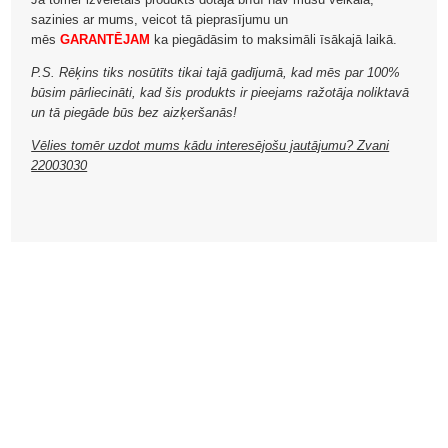
sazinies ar mums, veicot tā pieprasījumu un
mēs
GARANTĒJAM
ka piegādāsim to maksimāli īsākajā laikā.
P.S. Rēķins tiks nosūtīts tikai tajā gadījumā, kad mēs par 100%
būsim pārliecināti, kad šis produkts ir pieejams ražotāja noliktavā
un tā piegāde būs bez aizķeršanās!
Vēlies tomēr uzdot mums kādu interesējošu jautājumu? Zvani
22003030