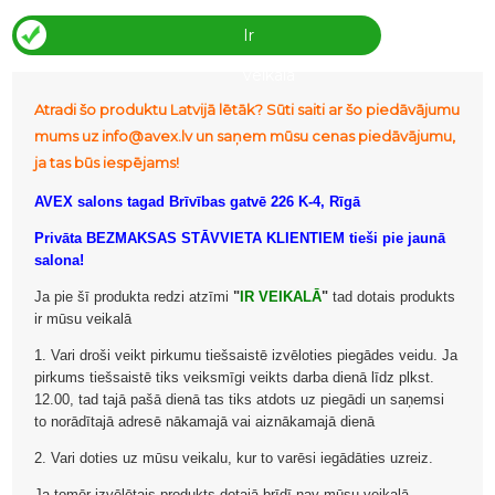
Ir
veikalā
Atradi šo produktu Latvijā lētāk? Sūti saiti ar šo piedāvājumu
mums uz info@avex.lv un saņem mūsu cenas piedāvājumu,
ja tas būs iespējams!
AVEX salons tagad Brīvības gatvē 226 K-4, Rīgā
Privāta BEZMAKSAS STĀVVIETA KLIENTIEM tieši pie jaunā
salona!
Ja pie šī produkta redzi atzīmi
"
IR VEIKALĀ
"
tad dotais produkts
ir mūsu veikalā
1. Vari droši veikt pirkumu tiešsaistē izvēloties piegādes veidu. Ja
pirkums tiešsaistē tiks veiksmīgi veikts darba dienā līdz plkst.
12.00, tad tajā pašā dienā tas tiks atdots uz piegādi un saņemsi
to norādītajā adresē nākamajā vai aiznākamajā dienā
2. Vari doties uz mūsu veikalu, kur to varēsi iegādāties uzreiz.
Ja tomēr izvēlētais produkts dotajā brīdī nav mūsu veikalā,