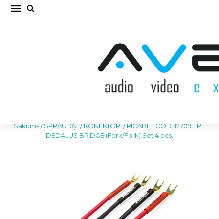
RICABLE COD: 12709 EPF DEDALUS BRIDGE
(Fork/Fork) Set 4 pcs. SPRAUDŅI / KONEKTORI
(cena par kompl.)
Sākums
/
SPRAUDŅI / KONEKTORI
/
RICABLE COD: 12709 EPF
DEDALUS BRIDGE (Fork/Fork) Set 4 pcs.