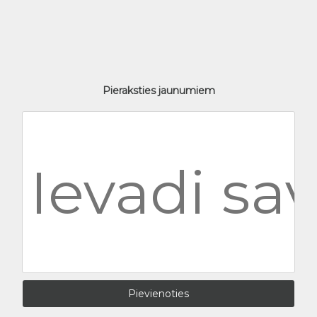
Pieraksties jaunumiem