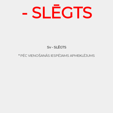
- SLĒGTS
Sv - SLĒGTS
* PĒC VIENOŠANĀS IESPĒJAMS APMEKLĒJUMS