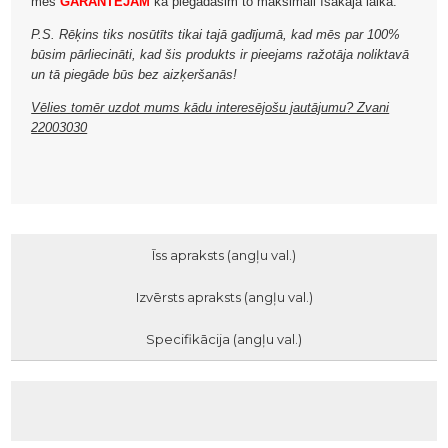
mēs
GARANTĒJAM
ka piegādāsim to maksimāli īsākajā laikā.
P.S. Rēķins tiks nosūtīts tikai tajā gadījumā, kad mēs par 100%
būsim pārliecināti, kad šis produkts ir pieejams ražotāja noliktavā
un tā piegāde būs bez aizķeršanās!
Vēlies tomēr uzdot mums kādu interesējošu jautājumu? Zvani
22003030
Īss apraksts (angļu val.)
Izvērsts apraksts (angļu val.)
Specifikācija (angļu val.)