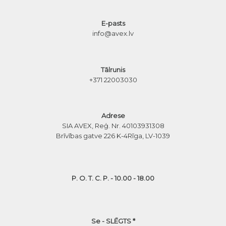
E-pasts
info@avex.lv
Tālrunis
+371 22003030
Adrese
SIA AVEX, Reģ. Nr. 40103931308
Brīvības gatve 226 K-4
Rīga, LV-1039
P. O. T. C. P. - 10.00 - 18.00
Se - SLĒGTS *