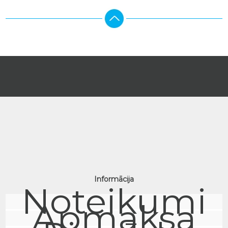
Informācija
Noteikumi
Apmaksa