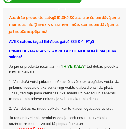
veikalā
Atradi šo produktu Latvijā lētāk? Sūti saiti ar šo piedāvājumu
mums uz info@avex.lv un saņem mūsu cenas piedāvājumu,
ja tas būs iespējams!
AVEX salons tagad Brīvības gatvē 226 K-4, Rīgā
Privāta BEZMAKSAS STĀVVIETA KLIENTIEM tieši pie jaunā
salona!
Ja pie šī produkta redzi atzīmi
"
IR VEIKALĀ
"
tad dotais produkts
ir mūsu veikalā
1. Vari droši veikt pirkumu tiešsaistē izvēloties piegādes veidu. Ja
pirkums tiešsaistē tiks veiksmīgi veikts darba dienā līdz plkst.
12.00, tad tajā pašā dienā tas tiks atdots uz piegādi un saņemsi
to norādītajā adresē nākamajā vai aiznākamajā dienā
2. Vari doties uz mūsu veikalu, kur to varēsi iegādāties uzreiz.
Ja tomēr izvēlētais produkts dotajā brīdī nav mūsu veikalā,
sazinies ar mums, veicot tā pieprasījumu un