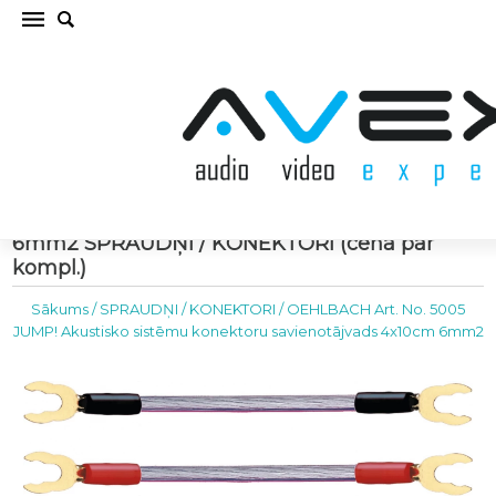
OEHLBACH Art. No. 5005 JUMP! Akustisko
sistēmu konektoru savienotājvads 4x10cm
6mm2 SPRAUDŅI / KONEKTORI (cena par
kompl.)
Sākums
/
SPRAUDŅI / KONEKTORI
/
OEHLBACH Art. No. 5005
JUMP! Akustisko sistēmu konektoru savienotājvads 4x10cm 6mm2