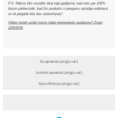
P.S. Rēķins tiks nosūtīts tikai tajā gadījumā, kad mēs par 100%
būsim pārliecināti, kad šis produkts ir pieejams ražotāja noliktavā
un tā piegāde būs bez aizķeršanās!
Vēlies tomēr uzdot mums kādu interesējošu jautājumu? Zvani
22003030
Īss apraksts (angļu val.)
Izvērsts apraksts (angļu val.)
Specifikācija (angļu val.)