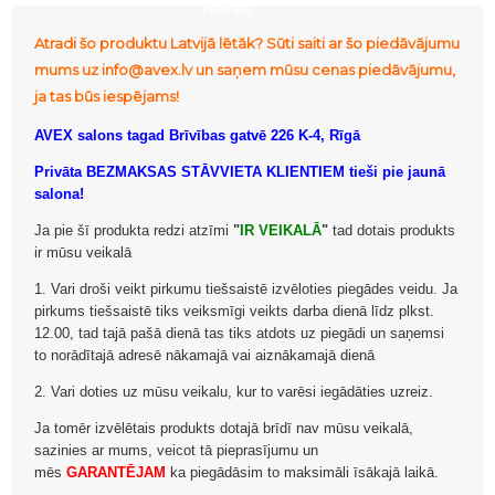
veikalā
Atradi šo produktu Latvijā lētāk? Sūti saiti ar šo piedāvājumu
mums uz info@avex.lv un saņem mūsu cenas piedāvājumu,
ja tas būs iespējams!
AVEX salons tagad Brīvības gatvē 226 K-4, Rīgā
Privāta BEZMAKSAS STĀVVIETA KLIENTIEM tieši pie jaunā
salona!
Ja pie šī produkta redzi atzīmi
"
IR VEIKALĀ
"
tad dotais produkts
ir mūsu veikalā
1. Vari droši veikt pirkumu tiešsaistē izvēloties piegādes veidu. Ja
pirkums tiešsaistē tiks veiksmīgi veikts darba dienā līdz plkst.
12.00, tad tajā pašā dienā tas tiks atdots uz piegādi un saņemsi
to norādītajā adresē nākamajā vai aiznākamajā dienā
2. Vari doties uz mūsu veikalu, kur to varēsi iegādāties uzreiz.
Ja tomēr izvēlētais produkts dotajā brīdī nav mūsu veikalā,
sazinies ar mums, veicot tā pieprasījumu un
mēs
GARANTĒJAM
ka piegādāsim to maksimāli īsākajā laikā.