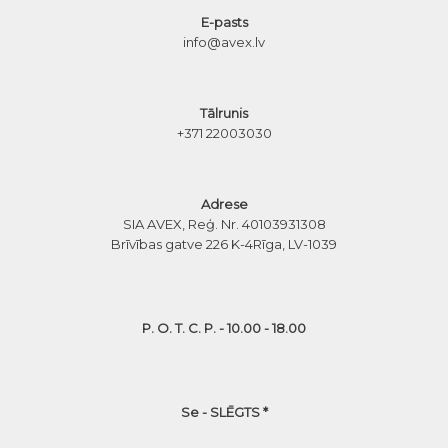
E-pasts
info@avex.lv
Tālrunis
+371 22003030
Adrese
SIA AVEX, Reģ. Nr. 40103931308
Brīvības gatve 226 K-4
Rīga, LV-1039
P. O. T. C. P. - 10.00 - 18.00
Se - SLĒGTS *