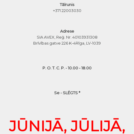
Tālrunis
+371 22003030
Adrese
SIA AVEX, Reģ. Nr. 40103931308
Brīvības gatve 226 K-4
Rīga, LV-1039
P. O. T. C. P. - 10.00 - 18.00
Se - SLĒGTS *
JŪNIJĀ, JŪLIJĀ,