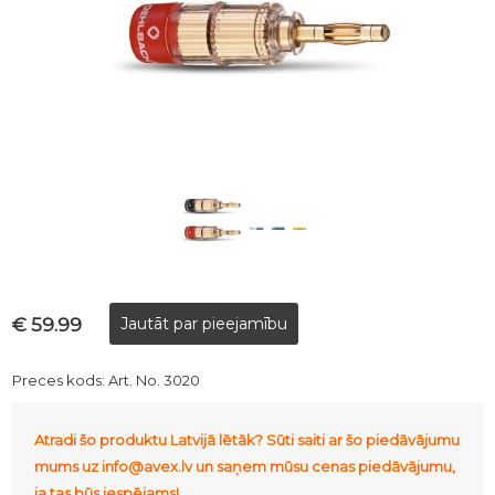
€ 59.99
Preces kods:
Art. No. 3020
Atradi šo produktu Latvijā lētāk? Sūti saiti ar šo piedāvājumu
mums uz info@avex.lv un saņem mūsu cenas piedāvājumu,
ja tas būs iespējams!