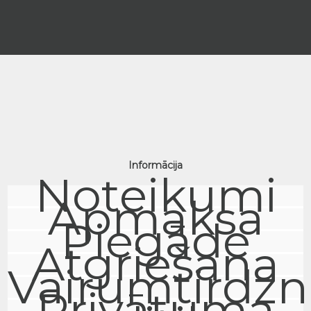
Informācija
Noteikumi
Apmaksa
Piegāde
Atgriešana
Vairumtirdzn
Privātuma