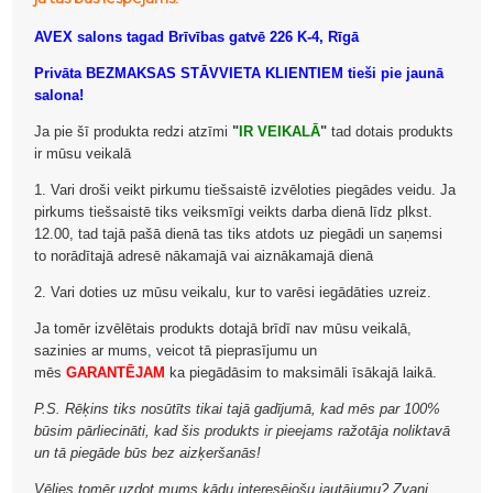
AVEX salons tagad Brīvības gatvē 226 K-4, Rīgā
Privāta BEZMAKSAS STĀVVIETA KLIENTIEM tieši pie jaunā
salona!
Ja pie šī produkta redzi atzīmi
"
IR VEIKALĀ
"
tad dotais produkts
ir mūsu veikalā
1. Vari droši veikt pirkumu tiešsaistē izvēloties piegādes veidu. Ja
pirkums tiešsaistē tiks veiksmīgi veikts darba dienā līdz plkst.
12.00, tad tajā pašā dienā tas tiks atdots uz piegādi un saņemsi
to norādītajā adresē nākamajā vai aiznākamajā dienā
2. Vari doties uz mūsu veikalu, kur to varēsi iegādāties uzreiz.
Ja tomēr izvēlētais produkts dotajā brīdī nav mūsu veikalā,
sazinies ar mums, veicot tā pieprasījumu un
mēs
GARANTĒJAM
ka piegādāsim to maksimāli īsākajā laikā.
P.S. Rēķins tiks nosūtīts tikai tajā gadījumā, kad mēs par 100%
būsim pārliecināti, kad šis produkts ir pieejams ražotāja noliktavā
un tā piegāde būs bez aizķeršanās!
Vēlies tomēr uzdot mums kādu interesējošu jautājumu? Zvani