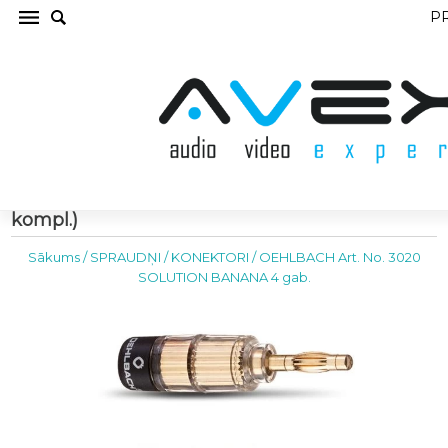
P
OEHLBACH Art. No. 3020 SOLUTION BANANA
4 gab. SPRAUDŅI / KONEKTORI (cena par
kompl.)
Sākums
/
SPRAUDŅI / KONEKTORI
/
OEHLBACH Art. No. 3020
SOLUTION BANANA 4 gab.