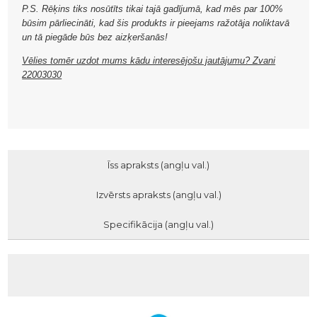
P.S. Rēķins tiks nosūtīts tikai tajā gadījumā, kad mēs par 100%
būsim pārliecināti, kad šis produkts ir pieejams ražotāja noliktavā
un tā piegāde būs bez aizķeršanās!
Vēlies tomēr uzdot mums kādu interesējošu jautājumu? Zvani
22003030
Īss apraksts (angļu val.)
Izvērsts apraksts (angļu val.)
Specifikācija (angļu val.)