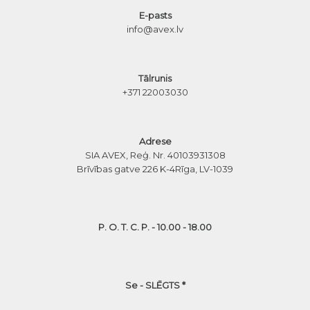
E-pasts
info@avex.lv
Tālrunis
+371 22003030
Adrese
SIA AVEX, Reģ. Nr. 40103931308
Brīvības gatve 226 K-4
Rīga, LV-1039
P. O. T. C. P. - 10.00 - 18.00
Se - SLĒGTS *