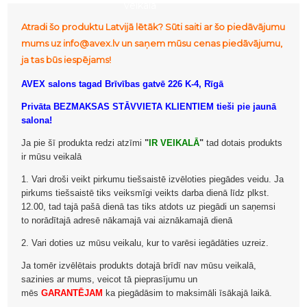
veikalā
Atradi šo produktu Latvijā lētāk? Sūti saiti ar šo piedāvājumu
mums uz info@avex.lv un saņem mūsu cenas piedāvājumu,
ja tas būs iespējams!
AVEX salons tagad Brīvības gatvē 226 K-4, Rīgā
Privāta BEZMAKSAS STĀVVIETA KLIENTIEM tieši pie jaunā
salona!
Ja pie šī produkta redzi atzīmi
"
IR VEIKALĀ
"
tad dotais produkts
ir mūsu veikalā
1. Vari droši veikt pirkumu tiešsaistē izvēloties piegādes veidu. Ja
pirkums tiešsaistē tiks veiksmīgi veikts darba dienā līdz plkst.
12.00, tad tajā pašā dienā tas tiks atdots uz piegādi un saņemsi
to norādītajā adresē nākamajā vai aiznākamajā dienā
2. Vari doties uz mūsu veikalu, kur to varēsi iegādāties uzreiz.
Ja tomēr izvēlētais produkts dotajā brīdī nav mūsu veikalā,
sazinies ar mums, veicot tā pieprasījumu un
mēs
GARANTĒJAM
ka piegādāsim to maksimāli īsākajā laikā.