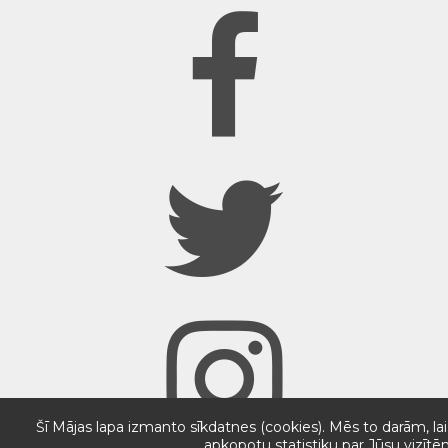
Šī Mājas lapa izmanto sīkdatnes (cookies). Mēs to darām, lai
apkopotu statistiku par Jūsu vizītē