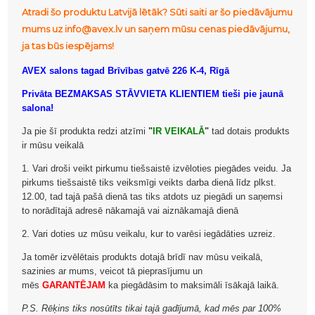
Atradi šo produktu Latvijā lētāk? Sūti saiti ar šo piedāvājumu
mums uz info@avex.lv un saņem mūsu cenas piedāvājumu,
ja tas būs iespējams!
AVEX salons tagad Brīvības gatvē 226 K-4, Rīgā
Privāta BEZMAKSAS STĀVVIETA KLIENTIEM tieši pie jaunā
salona!
Ja pie šī produkta redzi atzīmi
"
IR VEIKALĀ
"
tad dotais produkts
ir mūsu veikalā
1. Vari droši veikt pirkumu tiešsaistē izvēloties piegādes veidu. Ja
pirkums tiešsaistē tiks veiksmīgi veikts darba dienā līdz plkst.
12.00, tad tajā pašā dienā tas tiks atdots uz piegādi un saņemsi
to norādītajā adresē nākamajā vai aiznākamajā dienā
2. Vari doties uz mūsu veikalu, kur to varēsi iegādāties uzreiz.
Ja tomēr izvēlētais produkts dotajā brīdī nav mūsu veikalā,
sazinies ar mums, veicot tā pieprasījumu un
mēs
GARANTĒJAM
ka piegādāsim to maksimāli īsākajā laikā.
P.S. Rēķins tiks nosūtīts tikai tajā gadījumā, kad mēs par 100%