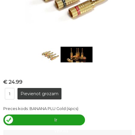
€ 24.99
Preces kods:
BANANA PLU Gold (4pcs)
Ir
veikalā