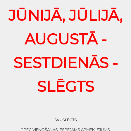
JŪNIJĀ, JŪLIJĀ,
AUGUSTĀ -
SESTDIENĀS -
SLĒGTS
Sv - SLĒGTS
* PĒC VIENOŠANĀS IESPĒJAMS APMEKLĒJUMS