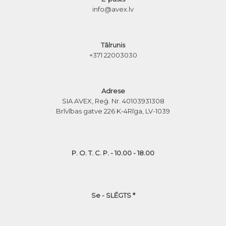
info@avex.lv
Tālrunis
+371 22003030
Adrese
SIA AVEX, Reģ. Nr. 40103931308
Brīvības gatve 226 K-4
Rīga, LV-1039
P. O. T. C. P. - 10.00 - 18.00
Se - SLĒGTS *