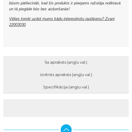
būsim pārliecināti, kad šis produkts ir pieejams ražotāja noliktavā
un tā piegāde būs bez aizķeršanās!
Vēlies tomēr uzdot mums kādu interesējošu jautājumu? Zvani
22003030
Īss apraksts (angļu val.)
Izvērsts apraksts (angļu val.)
Specifikācija (angļu val.)