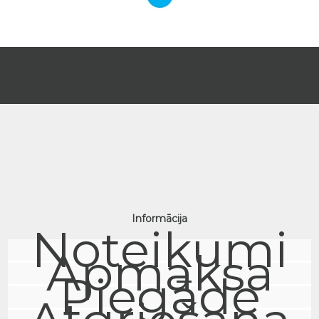
Informācija
Noteikumi
Apmaksa
Piegāde