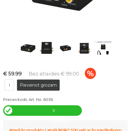
€ 59.99
Bez atlaides € 99.00
Preces kods:
Art. No. 6036
Ir
veikalā
Atradi šo produktu Latvijā lētāk? Sūti saiti ar šo piedāvājumu