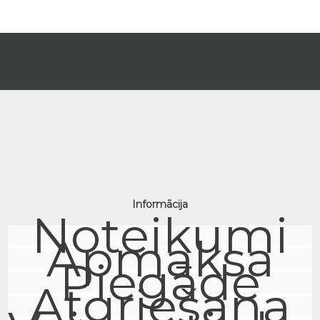
Informācija
Noteikumi
Apmaksa
Piegāde
Atgriešana