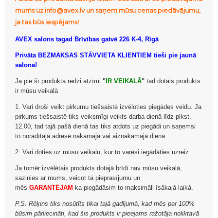
mums uz info@avex.lv un saņem mūsu cenas piedāvājumu,
ja tas būs iespējams!
AVEX salons tagad Brīvības gatvē 226 K-4, Rīgā
Privāta BEZMAKSAS STĀVVIETA KLIENTIEM tieši pie jaunā
salona!
Ja pie šī produkta redzi atzīmi
"
IR VEIKALĀ
"
tad dotais produkts
ir mūsu veikalā
1. Vari droši veikt pirkumu tiešsaistē izvēloties piegādes veidu. Ja
pirkums tiešsaistē tiks veiksmīgi veikts darba dienā līdz plkst.
12.00, tad tajā pašā dienā tas tiks atdots uz piegādi un saņemsi
to norādītajā adresē nākamajā vai aiznākamajā dienā
2. Vari doties uz mūsu veikalu, kur to varēsi iegādāties uzreiz.
Ja tomēr izvēlētais produkts dotajā brīdī nav mūsu veikalā,
sazinies ar mums, veicot tā pieprasījumu un
mēs
GARANTĒJAM
ka piegādāsim to maksimāli īsākajā laikā.
P.S. Rēķins tiks nosūtīts tikai tajā gadījumā, kad mēs par 100%
būsim pārliecināti, kad šis produkts ir pieejams ražotāja noliktavā