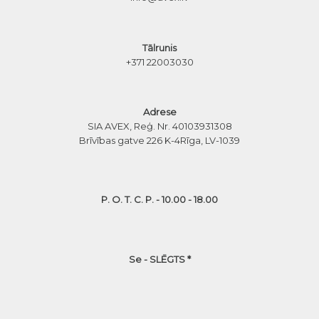
Tālrunis
+371 22003030
Adrese
SIA AVEX, Reģ. Nr. 40103931308
Brīvības gatve 226 K-4
Rīga, LV-1039
P. O. T. C. P. - 10.00 - 18.00
Se - SLĒGTS *