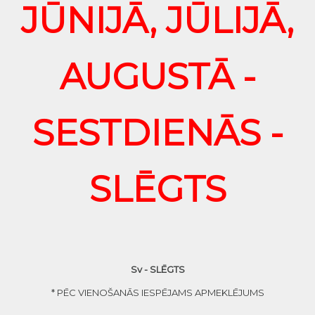
JŪNIJĀ, JŪLIJĀ,
AUGUSTĀ -
SESTDIENĀS -
SLĒGTS
Sv - SLĒGTS
* PĒC VIENOŠANĀS IESPĒJAMS APMEKLĒJUMS