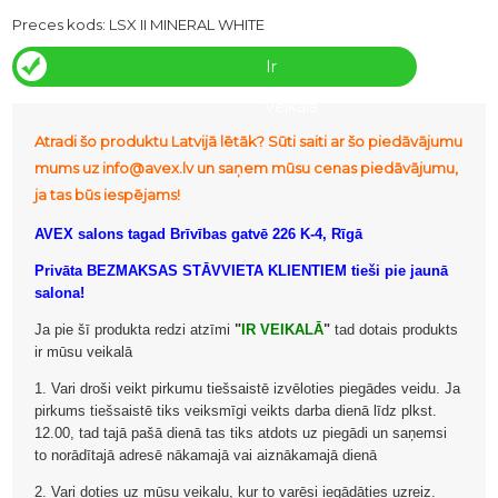
Preces kods:
LSX II MINERAL WHITE
Ir
veikalā
Atradi šo produktu Latvijā lētāk? Sūti saiti ar šo piedāvājumu
mums uz info@avex.lv un saņem mūsu cenas piedāvājumu,
ja tas būs iespējams!
AVEX salons tagad Brīvības gatvē 226 K-4, Rīgā
Privāta BEZMAKSAS STĀVVIETA KLIENTIEM tieši pie jaunā
salona!
Ja pie šī produkta redzi atzīmi
"
IR VEIKALĀ
"
tad dotais produkts
ir mūsu veikalā
1. Vari droši veikt pirkumu tiešsaistē izvēloties piegādes veidu. Ja
pirkums tiešsaistē tiks veiksmīgi veikts darba dienā līdz plkst.
12.00, tad tajā pašā dienā tas tiks atdots uz piegādi un saņemsi
to norādītajā adresē nākamajā vai aiznākamajā dienā
2. Vari doties uz mūsu veikalu, kur to varēsi iegādāties uzreiz.