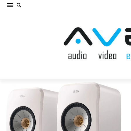
KEF LSX II MINERAL WHITE OUTLET (cena par
kompl.)
Sākums
/
OUTLET
/
KEF LSX II MINERAL WHITE