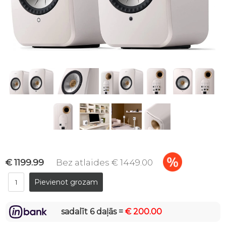
€ 1199.99
Bez atlaides € 1449.00
sadalīt 6 daļās =
€ 200.00