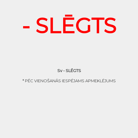
- SLĒGTS
Sv - SLĒGTS
* PĒC VIENOŠANĀS IESPĒJAMS APMEKLĒJUMS