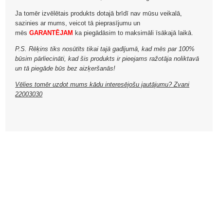
Ja tomēr izvēlētais produkts dotajā brīdī nav mūsu veikalā,
sazinies ar mums, veicot tā pieprasījumu un
mēs
GARANTĒJAM
ka piegādāsim to maksimāli īsākajā laikā.
P.S. Rēķins tiks nosūtīts tikai tajā gadījumā, kad mēs par 100%
būsim pārliecināti, kad šis produkts ir pieejams ražotāja noliktavā
un tā piegāde būs bez aizķeršanās!
Vēlies tomēr uzdot mums kādu interesējošu jautājumu? Zvani
22003030