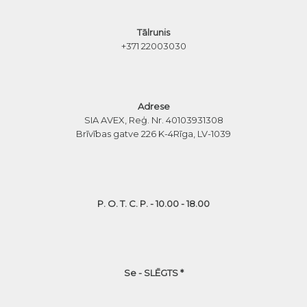
Tālrunis
+371 22003030
Adrese
SIA AVEX, Reģ. Nr. 40103931308
Brīvības gatve 226 K-4
Rīga, LV-1039
P. O. T. C. P. - 10.00 - 18.00
Se - SLĒGTS *