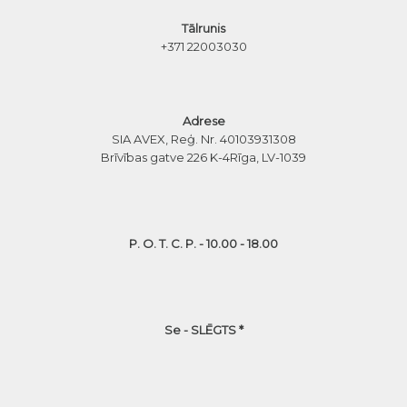
Tālrunis
+371 22003030
Adrese
SIA AVEX, Reģ. Nr. 40103931308
Brīvības gatve 226 K-4
Rīga, LV-1039
P. O. T. C. P. - 10.00 - 18.00
Se - SLĒGTS *