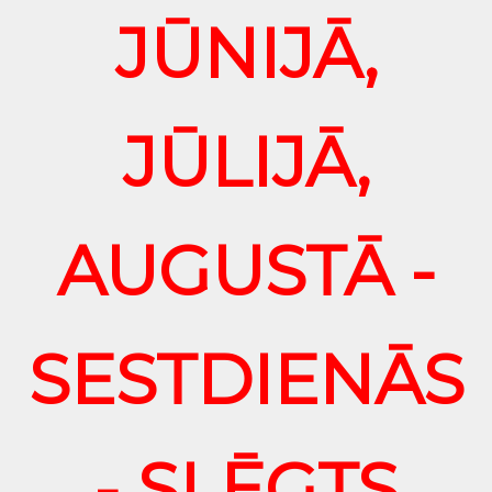
JŪNIJĀ,
JŪLIJĀ,
AUGUSTĀ -
SESTDIENĀS
- SLĒGTS