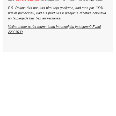
P.S. Rēķins tiks nosūtīts tikai tajā gadījumā, kad mēs par 100%
būsim pārliecināti, kad šis produkts ir pieejams ražotāja noliktavā
un tā piegāde būs bez aizķeršanās!
Vēlies tomēr uzdot mums kādu interesējošu jautājumu? Zvani
22003030