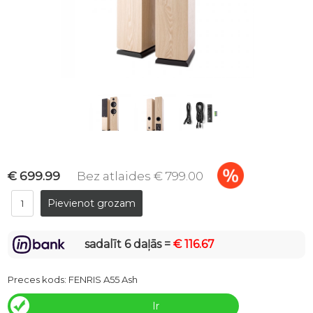
€ 699.99
Bez atlaides € 799.00
sadalīt 6 daļās =
€ 116.67
Preces kods:
FENRIS A55 Ash
Ir