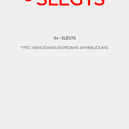
Sv - SLĒGTS
* PĒC VIENOŠANĀS IESPĒJAMS APMEKLĒJUMS