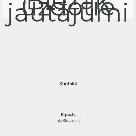
Biežāk
uzdotie
jautājumi
Kontakti
E-pasts
info@avex.lv