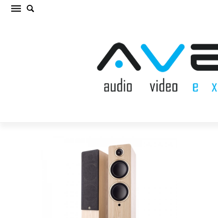
ARGON AUDIO FENRIS A55 Ash OUTLET (cena
par kompl.)
Sākums
/
OUTLET
/
ARGON AUDIO FENRIS A55 Ash