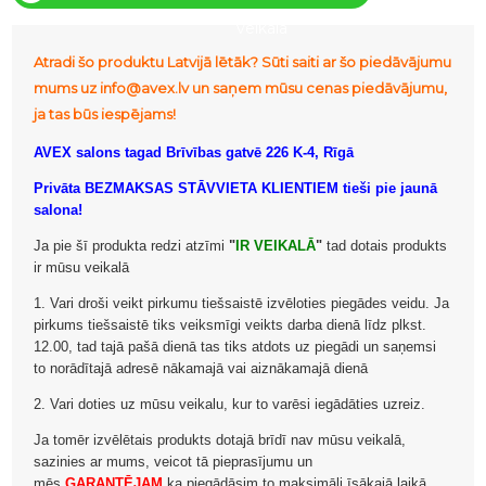
veikalā
Atradi šo produktu Latvijā lētāk? Sūti saiti ar šo piedāvājumu
mums uz info@avex.lv un saņem mūsu cenas piedāvājumu,
ja tas būs iespējams!
AVEX salons tagad Brīvības gatvē 226 K-4, Rīgā
Privāta BEZMAKSAS STĀVVIETA KLIENTIEM tieši pie jaunā
salona!
Ja pie šī produkta redzi atzīmi
"
IR VEIKALĀ
"
tad dotais produkts
ir mūsu veikalā
1. Vari droši veikt pirkumu tiešsaistē izvēloties piegādes veidu. Ja
pirkums tiešsaistē tiks veiksmīgi veikts darba dienā līdz plkst.
12.00, tad tajā pašā dienā tas tiks atdots uz piegādi un saņemsi
to norādītajā adresē nākamajā vai aiznākamajā dienā
2. Vari doties uz mūsu veikalu, kur to varēsi iegādāties uzreiz.
Ja tomēr izvēlētais produkts dotajā brīdī nav mūsu veikalā,
sazinies ar mums, veicot tā pieprasījumu un
mēs
GARANTĒJAM
ka piegādāsim to maksimāli īsākajā laikā.