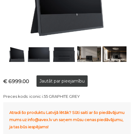
€ 6999.00
Preces kods:
iconic i.55 GRAPHITE GREY
Atradi šo produktu Latvijā lētāk? Sūti saiti ar šo piedāvājumu
mums uz info@avex.lv un saņem mūsu cenas piedāvājumu,
ja tas būs iespējams!