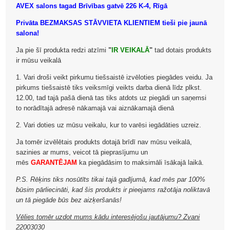
AVEX salons tagad Brīvības gatvē 226 K-4, Rīgā
Privāta BEZMAKSAS STĀVVIETA KLIENTIEM tieši pie jaunā
salona!
Ja pie šī produkta redzi atzīmi
"
IR VEIKALĀ
"
tad dotais produkts
ir mūsu veikalā
1. Vari droši veikt pirkumu tiešsaistē izvēloties piegādes veidu. Ja
pirkums tiešsaistē tiks veiksmīgi veikts darba dienā līdz plkst.
12.00, tad tajā pašā dienā tas tiks atdots uz piegādi un saņemsi
to norādītajā adresē nākamajā vai aiznākamajā dienā
2. Vari doties uz mūsu veikalu, kur to varēsi iegādāties uzreiz.
Ja tomēr izvēlētais produkts dotajā brīdī nav mūsu veikalā,
sazinies ar mums, veicot tā pieprasījumu un
mēs
GARANTĒJAM
ka piegādāsim to maksimāli īsākajā laikā.
P.S. Rēķins tiks nosūtīts tikai tajā gadījumā, kad mēs par 100%
būsim pārliecināti, kad šis produkts ir pieejams ražotāja noliktavā
un tā piegāde būs bez aizķeršanās!
Vēlies tomēr uzdot mums kādu interesējošu jautājumu? Zvani
22003030