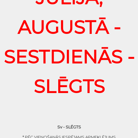
AUGUSTĀ -
SESTDIENĀS -
SLĒGTS
Sv - SLĒGTS
* PĒC VIENOŠANĀS IESPĒJAMS APMEKLĒJUMS