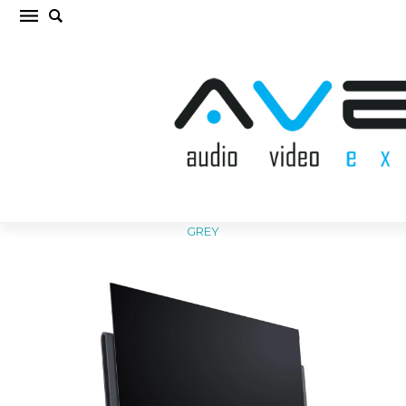
LOEWE iconic i.55 GRAPHITE GREY OLED
(cena par gab.)
Sākums
/
TV/TELEVIZORI
/
OLED
/
LOEWE iconic i.55 GRAPHITE
GREY