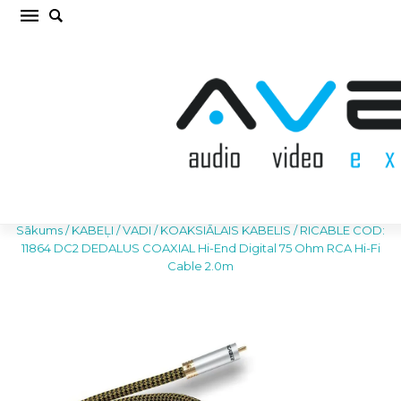
RICABLE COD: 11864 DC2 DEDALUS COAXIAL
Hi-End Digital 75 Ohm RCA Hi-Fi Cable 2.0m
KOAKSIĀLAIS KABELIS (cena par gab.)
Sākums
/
KABEĻI / VADI
/
KOAKSIĀLAIS KABELIS
/
RICABLE COD:
11864 DC2 DEDALUS COAXIAL Hi-End Digital 75 Ohm RCA Hi-Fi
Cable 2.0m