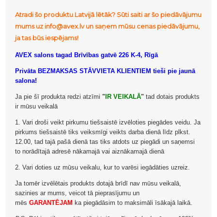
Atradi šo produktu Latvijā lētāk? Sūti saiti ar šo piedāvājumu
mums uz info@avex.lv un saņem mūsu cenas piedāvājumu,
ja tas būs iespējams!
AVEX salons tagad Brīvības gatvē 226 K-4, Rīgā
Privāta BEZMAKSAS STĀVVIETA KLIENTIEM tieši pie jaunā
salona!
Ja pie šī produkta redzi atzīmi
"
IR VEIKALĀ
"
tad dotais produkts
ir mūsu veikalā
1. Vari droši veikt pirkumu tiešsaistē izvēloties piegādes veidu. Ja
pirkums tiešsaistē tiks veiksmīgi veikts darba dienā līdz plkst.
12.00, tad tajā pašā dienā tas tiks atdots uz piegādi un saņemsi
to norādītajā adresē nākamajā vai aiznākamajā dienā
2. Vari doties uz mūsu veikalu, kur to varēsi iegādāties uzreiz.
Ja tomēr izvēlētais produkts dotajā brīdī nav mūsu veikalā,
sazinies ar mums, veicot tā pieprasījumu un
mēs
GARANTĒJAM
ka piegādāsim to maksimāli īsākajā laikā.