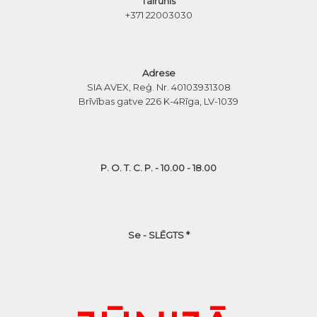
Tālrunis
+371 22003030
Adrese
SIA AVEX, Reģ. Nr. 40103931308
Brīvības gatve 226 K-4
Rīga, LV-1039
P. O. T. C. P. - 10.00 - 18.00
Se - SLĒGTS *