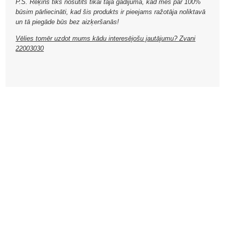
P.S. Rēķins tiks nosūtīts tikai tajā gadījumā, kad mēs par 100%
būsim pārliecināti, kad šis produkts ir pieejams ražotāja noliktavā
un tā piegāde būs bez aizķeršanās!
Vēlies tomēr uzdot mums kādu interesējošu jautājumu? Zvani
22003030