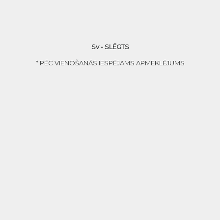
Sv - SLĒGTS
* PĒC VIENOŠANĀS IESPĒJAMS APMEKLĒJUMS