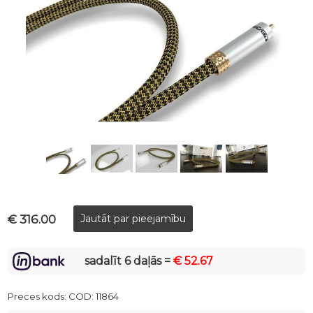
€ 316.00
sadalīt 6 daļās =
€ 52.67
Preces kods:
COD: 11864