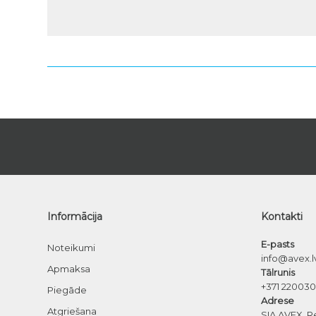
Informācija
Kontakti
E-pasts
Noteikumi
info@avex.l
Apmaksa
Tālrunis
+371 22003
Piegāde
Adrese
Atgriešana
SIA AVEX, R