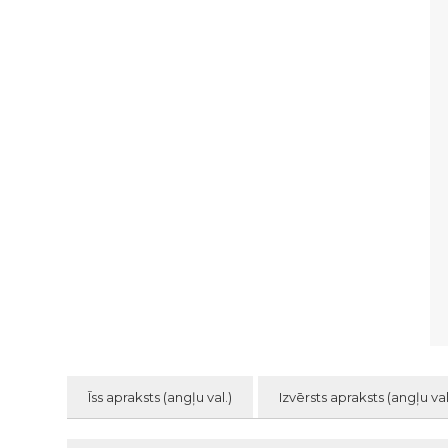
Īss apraksts (angļu val.)
Izvērsts apraksts (angļu val