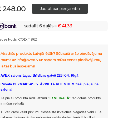
 248.00
sadalīt 6 daļās =
€ 41.33
eces kods:
COD: 11862
Atradi šo produktu Latvijā lētāk? Sūti saiti ar šo piedāvājumu
mums uz info@avex.lv un saņem mūsu cenas piedāvājumu,
ja tas būs iespējams!
AVEX salons tagad Brīvības gatvē 226 K-4, Rīgā
Privāta BEZMAKSAS STĀVVIETA KLIENTIEM tieši pie jaunā
salona!
Ja pie šī produkta redzi atzīmi
"
IR VEIKALĀ
"
tad dotais produkts
ir mūsu veikalā
1. Vari droši veikt pirkumu tiešsaistē izvēloties piegādes veidu. Ja
pirkums tiešsaistē tiks veiksmīgi veikts darba dienā līdz plkst.