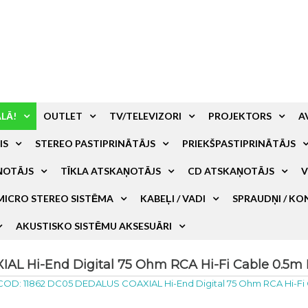
ALĀ!
OUTLET
TV/TELEVIZORI
PROJEKTORS
A
IS
STEREO PASTIPRINĀTĀJS
PRIEKŠPASTIPRINĀTĀJS
ŅOTĀJS
TĪKLA ATSKAŅOTĀJS
CD ATSKAŅOTĀJS
V
MICRO STEREO SISTĒMA
KABEĻI / VADI
SPRAUDŅI / KO
AKUSTISKO SISTĒMU AKSESUĀRI
L Hi-End Digital 75 Ohm RCA Hi-Fi Cable 0.5m 
COD: 11862 DC05 DEDALUS COAXIAL Hi-End Digital 75 Ohm RCA Hi-Fi