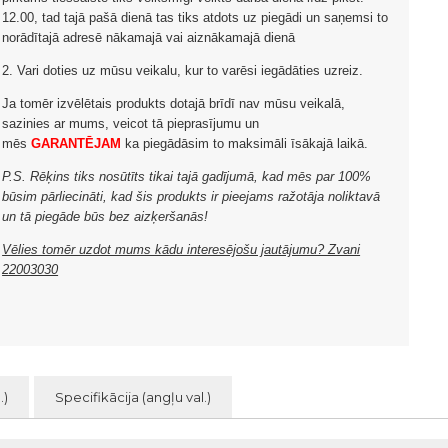
12.00, tad tajā pašā dienā tas tiks atdots uz piegādi un saņemsi to
norādītajā adresē nākamajā vai aiznākamajā dienā
2. Vari doties uz mūsu veikalu, kur to varēsi iegādāties uzreiz.
Ja tomēr izvēlētais produkts dotajā brīdī nav mūsu veikalā,
sazinies ar mums, veicot tā pieprasījumu un
mēs
GARANTĒJAM
ka piegādāsim to maksimāli īsākajā laikā.
P.S. Rēķins tiks nosūtīts tikai tajā gadījumā, kad mēs par 100%
būsim pārliecināti, kad šis produkts ir pieejams ražotāja noliktavā
un tā piegāde būs bez aizķeršanās!
Vēlies tomēr uzdot mums kādu interesējošu jautājumu? Zvani
22003030
.)
Specifikācija (angļu val.)