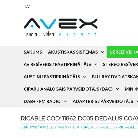
LV
SĀKUMS
AKUSTISKĀS SISTĒMAS
UZREIZ VEIK
AV RESĪVERIS / PASTIPRINĀTĀJS
STEREO RESĪVER
AUSTIŅU PASTIPRINĀTĀJS
BLU-RAY DVD ATSKA
CIPARU ANALOGAIS PĀRVEIDOTĀJS (DAC)
MINI/
DAB+ / FM RADIO
ADAPTERIS / PĀRVEIDOTĀJS
RICABLE COD: 11862 DC05 DEDALUS COAXIA
Sākums
/
KABEĻI / VADI
/
KOAKSIĀLAIS KABELIS
/
RICABLE 