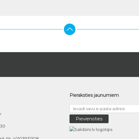
Pieraksties jaunumiem
v
030
eģ. Nr. 40103931308