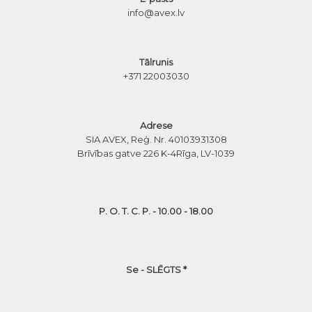
info@avex.lv
Tālrunis
+371 22003030
Adrese
SIA AVEX, Reģ. Nr. 40103931308
Brīvības gatve 226 K-4
Rīga, LV-1039
P. O. T. C. P. - 10.00 - 18.00
Se - SLĒGTS *