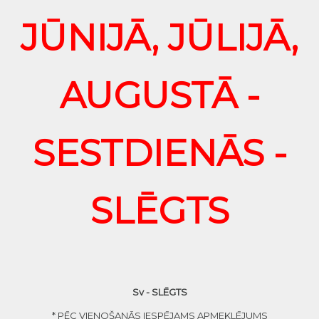
JŪNIJĀ, JŪLIJĀ,
AUGUSTĀ -
SESTDIENĀS -
SLĒGTS
Sv - SLĒGTS
* PĒC VIENOŠANĀS IESPĒJAMS APMEKLĒJUMS