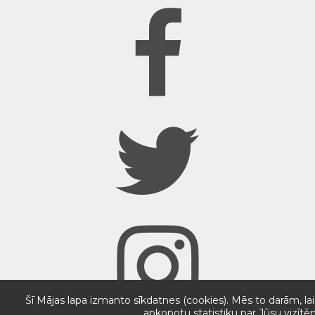
Šī Mājas lapa izmanto sīkdatnes (cookies). Mēs to darām, lai
apkopotu statistiku par Jūsu vizītē