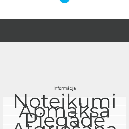
Informācija
Noteikumi
Apmaksa
Piegāde