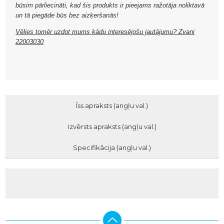
būsim pārliecināti, kad šis produkts ir pieejams ražotāja noliktavā
un tā piegāde būs bez aizķeršanās!
Vēlies tomēr uzdot mums kādu interesējošu jautājumu? Zvani
22003030
Īss apraksts (angļu val.)
Izvērsts apraksts (angļu val.)
Specifikācija (angļu val.)