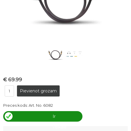
€ 69.99
Preces kods:
Art. No. 6082
Ir
veikalā