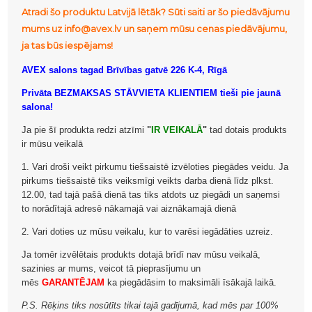
Atradi šo produktu Latvijā lētāk? Sūti saiti ar šo piedāvājumu
mums uz info@avex.lv un saņem mūsu cenas piedāvājumu,
ja tas būs iespējams!
AVEX salons tagad Brīvības gatvē 226 K-4, Rīgā
Privāta BEZMAKSAS STĀVVIETA KLIENTIEM tieši pie jaunā
salona!
Ja pie šī produkta redzi atzīmi
"
IR VEIKALĀ
"
tad dotais produkts
ir mūsu veikalā
1. Vari droši veikt pirkumu tiešsaistē izvēloties piegādes veidu. Ja
pirkums tiešsaistē tiks veiksmīgi veikts darba dienā līdz plkst.
12.00, tad tajā pašā dienā tas tiks atdots uz piegādi un saņemsi
to norādītajā adresē nākamajā vai aiznākamajā dienā
2. Vari doties uz mūsu veikalu, kur to varēsi iegādāties uzreiz.
Ja tomēr izvēlētais produkts dotajā brīdī nav mūsu veikalā,
sazinies ar mums, veicot tā pieprasījumu un
mēs
GARANTĒJAM
ka piegādāsim to maksimāli īsākajā laikā.
P.S. Rēķins tiks nosūtīts tikai tajā gadījumā, kad mēs par 100%