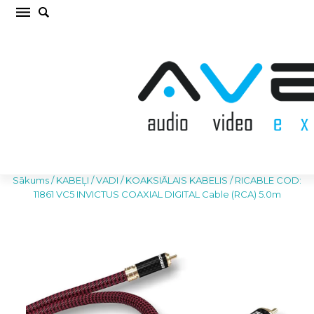
RICABLE COD: 11861 VC5 INVICTUS COAXIAL
DIGITAL Cable (RCA) 5.0m KOAKSIĀLAIS
KABELIS (cena par gab.)
Sākums
/
KABEĻI / VADI
/
KOAKSIĀLAIS KABELIS
/
RICABLE COD:
11861 VC5 INVICTUS COAXIAL DIGITAL Cable (RCA) 5.0m