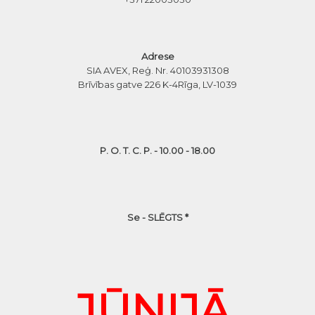
Adrese
SIA AVEX, Reģ. Nr. 40103931308
Brīvības gatve 226 K-4
Rīga, LV-1039
P. O. T. C. P. - 10.00 - 18.00
Se - SLĒGTS *
JŪNIJĀ,