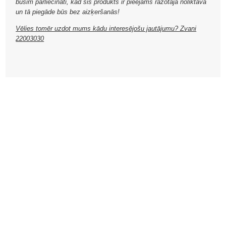
būsim pārliecināti, kad šis produkts ir pieejams ražotāja noliktavā
un tā piegāde būs bez aizķeršanās!
Vēlies tomēr uzdot mums kādu interesējošu jautājumu? Zvani
22003030