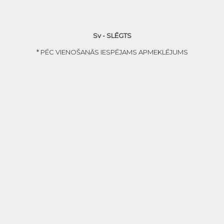
Sv - SLĒGTS
* PĒC VIENOŠANĀS IESPĒJAMS APMEKLĒJUMS