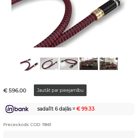
€ 596.00
sadalīt 6 daļās =
€ 99.33
Preces kods:
COD: 11861