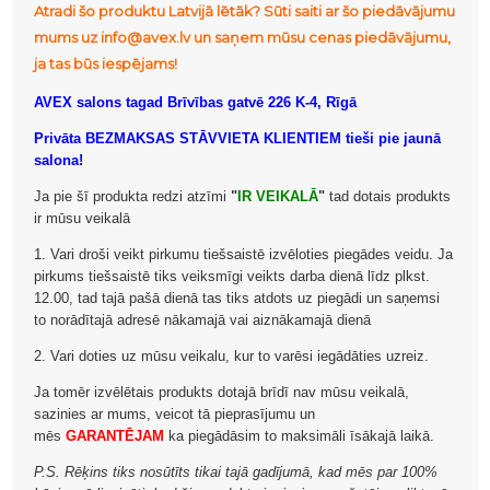
Atradi šo produktu Latvijā lētāk? Sūti saiti ar šo piedāvājumu
mums uz info@avex.lv un saņem mūsu cenas piedāvājumu,
ja tas būs iespējams!
AVEX salons tagad Brīvības gatvē 226 K-4, Rīgā
Privāta BEZMAKSAS STĀVVIETA KLIENTIEM tieši pie jaunā
salona!
Ja pie šī produkta redzi atzīmi
"
IR VEIKALĀ
"
tad dotais produkts
ir mūsu veikalā
1. Vari droši veikt pirkumu tiešsaistē izvēloties piegādes veidu. Ja
pirkums tiešsaistē tiks veiksmīgi veikts darba dienā līdz plkst.
12.00, tad tajā pašā dienā tas tiks atdots uz piegādi un saņemsi
to norādītajā adresē nākamajā vai aiznākamajā dienā
2. Vari doties uz mūsu veikalu, kur to varēsi iegādāties uzreiz.
Ja tomēr izvēlētais produkts dotajā brīdī nav mūsu veikalā,
sazinies ar mums, veicot tā pieprasījumu un
mēs
GARANTĒJAM
ka piegādāsim to maksimāli īsākajā laikā.
P.S. Rēķins tiks nosūtīts tikai tajā gadījumā, kad mēs par 100%