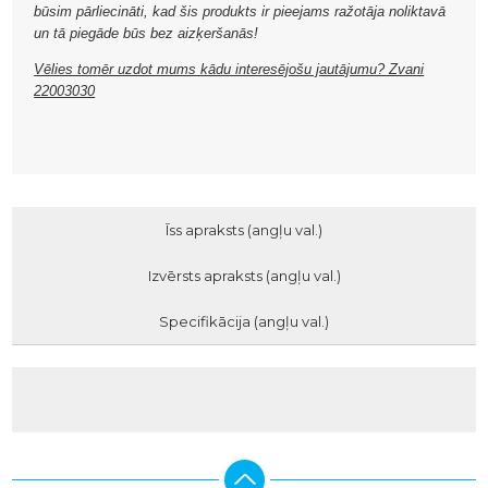
būsim pārliecināti, kad šis produkts ir pieejams ražotāja noliktavā
un tā piegāde būs bez aizķeršanās!
Vēlies tomēr uzdot mums kādu interesējošu jautājumu? Zvani
22003030
Īss apraksts (angļu val.)
Izvērsts apraksts (angļu val.)
Specifikācija (angļu val.)