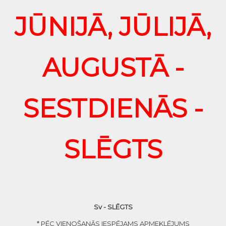
JŪNIJĀ, JŪLIJĀ,
AUGUSTĀ -
SESTDIENĀS -
SLĒGTS
Sv - SLĒGTS
* PĒC VIENOŠANĀS IESPĒJAMS APMEKLĒJUMS