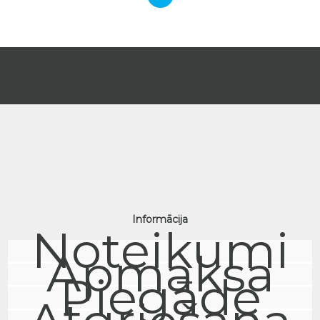
Informācija
Noteikumi
Apmaksa
Piegāde