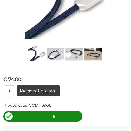
€ 74.00
Preces kods:
COD: 10906
Ir
veikalā