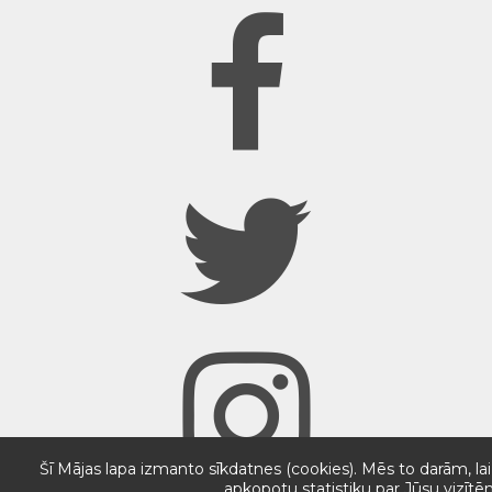
Šī Mājas lapa izmanto sīkdatnes (cookies). Mēs to darām, lai
apkopotu statistiku par Jūsu vizītē