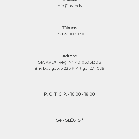
info@avex.lv
Tālrunis
+371 22003030
Adrese
SIA AVEX, Reģ. Nr. 40103931308
Brīvības gatve 226 K-4
Rīga, LV-1039
P. O. T. C. P. - 10.00 - 18.00
Se - SLĒGTS *