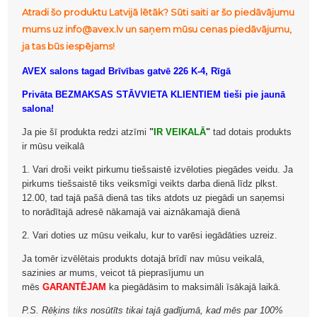
Atradi šo produktu Latvijā lētāk? Sūti saiti ar šo piedāvājumu
mums uz info@avex.lv un saņem mūsu cenas piedāvājumu,
ja tas būs iespējams!
AVEX salons tagad Brīvības gatvē 226 K-4, Rīgā
Privāta BEZMAKSAS STĀVVIETA KLIENTIEM tieši pie jaunā
salona!
Ja pie šī produkta redzi atzīmi
"
IR VEIKALĀ
"
tad dotais produkts
ir mūsu veikalā
1. Vari droši veikt pirkumu tiešsaistē izvēloties piegādes veidu. Ja
pirkums tiešsaistē tiks veiksmīgi veikts darba dienā līdz plkst.
12.00, tad tajā pašā dienā tas tiks atdots uz piegādi un saņemsi
to norādītajā adresē nākamajā vai aiznākamajā dienā
2. Vari doties uz mūsu veikalu, kur to varēsi iegādāties uzreiz.
Ja tomēr izvēlētais produkts dotajā brīdī nav mūsu veikalā,
sazinies ar mums, veicot tā pieprasījumu un
mēs
GARANTĒJAM
ka piegādāsim to maksimāli īsākajā laikā.
P.S. Rēķins tiks nosūtīts tikai tajā gadījumā, kad mēs par 100%