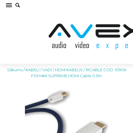
RICABLE COD: 10906 F05 MKII SUPREME HDMI
Cable 0.5m HDMI KABELIS (cena par gab.)
Sākums
/
KABEĻI / VADI
/
HDMI KABELIS
/
RICABLE COD: 10906
F05 MKII SUPREME HDMI Cable 0.5m